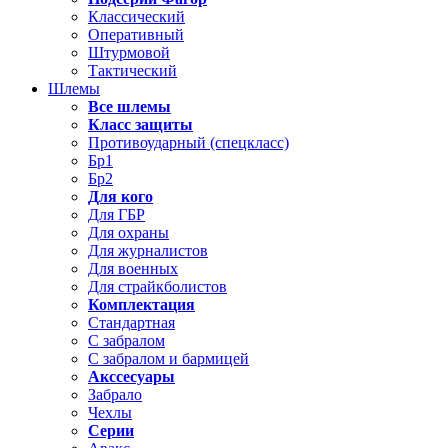
Классический
Оперативный
Штурмовой
Тактический
Шлемы
Все шлемы
Класс защиты
Противоударный (спецкласс)
Бр1
Бр2
Для кого
Для ГБР
Для охраны
Для журналистов
Для военных
Для страйкболистов
Комплектация
Стандартная
С забралом
С забралом и бармицей
Акссесуары
Забрало
Чехлы
Серии