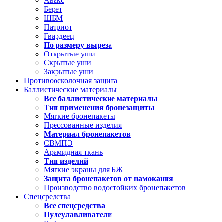
Авакс
Берет
ШБМ
Патриот
Гвардеец
По размеру выреза
Открытые уши
Скрытые уши
Закрытые уши
Противоосколочная защита
Баллистические материалы
Все баллистические материалы
Тип применения бронезащиты
Мягкие бронепакеты
Прессованные изделия
Материал бронепакетов
СВМПЭ
Арамидная ткань
Тип изделий
Мягкие экраны для БЖ
Защита бронепакетов от намокания
Производство водостойких бронепакетов
Спецсредства
Все спецсредства
Пулеулавливатели