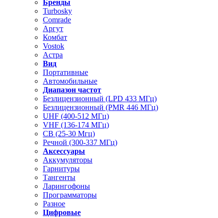
Бренды
Turbosky
Comrade
Аргут
Комбат
Vostok
Астра
Вид
Портативные
Автомобильные
Диапазон частот
Безлицензионный (LPD 433 МГц)
Безлицензионный (PMR 446 МГц)
UHF (400-512 МГц)
VHF (136-174 МГц)
CB (25-30 Мгц)
Речной (300-337 МГц)
Аксессуары
Аккумуляторы
Гарнитуры
Тангенты
Ларингофоны
Программаторы
Разное
Цифровые