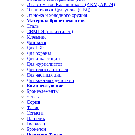
От автоматов Калашникова (АКМ, АК-74)
От винтовки Драгунова (СВД)
От ножа и холодного оружия
Материал бронеэлементов
Сталь
СВМПЭ (полиэтилен)
Керамика
Для кого
Для ГБР
Для охраны
Для инкассации
Для журналистов
Для телохранителей
Для частных лиц
Для военных действий
Комплектующие
Бронеэлементы
Чехлы
Серии
Фагор
Сегмент
Плитник
Гвардеец
Брокелон
Подсерии Фагор