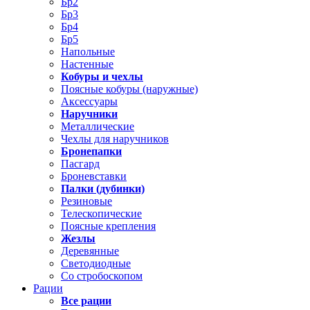
Бр2
Бр3
Бр4
Бр5
Напольные
Настенные
Кобуры и чехлы
Поясные кобуры (наружные)
Аксессуары
Наручники
Металлические
Чехлы для наручников
Бронепапки
Пасгард
Броневставки
Палки (дубинки)
Резиновые
Телескопические
Поясные крепления
Жезлы
Деревянные
Светодиодные
Со стробоскопом
Рации
Все рации