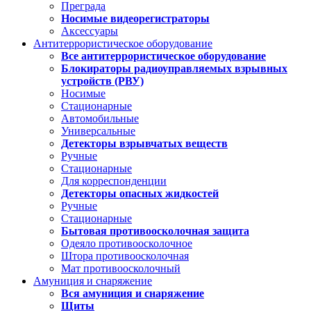
Преграда
Носимые видеорегистраторы
Аксессуары
Антитеррористическое оборудование
Все антитеррористическое оборудование
Блокираторы радиоуправляемых взрывных
устройств (РВУ)
Носимые
Стационарные
Автомобильные
Универсальные
Детекторы взрывчатых веществ
Ручные
Стационарные
Для корреспонденции
Детекторы опасных жидкостей
Ручные
Стационарные
Бытовая противоосколочная защита
Одеяло противоосколочное
Штора противоосколочная
Мат противоосколочный
Амуниция и снаряжение
Вся амуниция и снаряжение
Щиты