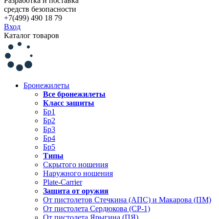
Разработка и поставка
средств безопасности
+7(499) 490 18 79
Вход
Каталог товаров
Бронежилеты
Все бронежилеты
Класс защиты
Бр1
Бр2
Бр3
Бр4
Бр5
Типы
Скрытого ношения
Наружного ношения
Plate-Carrier
Защита от оружия
От пистолетов Стечкина (АПС) и Макарова (ПМ)
От пистолета Сердюкова (СР-1)
От пистолета Ярыгина (ПЯ)