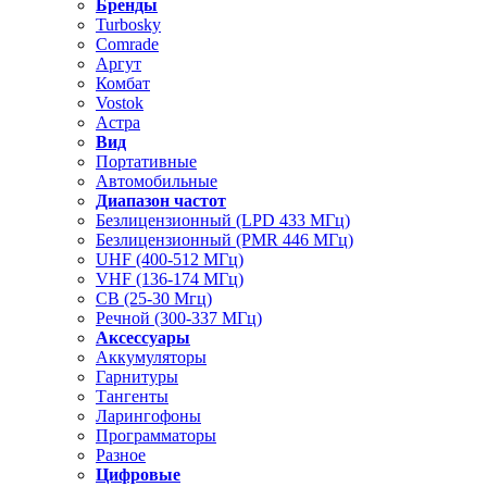
Бренды
Turbosky
Comrade
Аргут
Комбат
Vostok
Астра
Вид
Портативные
Автомобильные
Диапазон частот
Безлицензионный (LPD 433 МГц)
Безлицензионный (PMR 446 МГц)
UHF (400-512 МГц)
VHF (136-174 МГц)
CB (25-30 Мгц)
Речной (300-337 МГц)
Аксессуары
Аккумуляторы
Гарнитуры
Тангенты
Ларингофоны
Программаторы
Разное
Цифровые