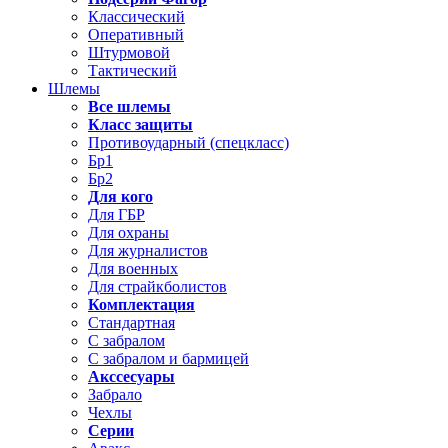
Классический
Оперативный
Штурмовой
Тактический
Шлемы
Все шлемы
Класс защиты
Противоударный (спецкласс)
Бр1
Бр2
Для кого
Для ГБР
Для охраны
Для журналистов
Для военных
Для страйкболистов
Комплектация
Стандартная
С забралом
С забралом и бармицей
Акссесуары
Забрало
Чехлы
Серии