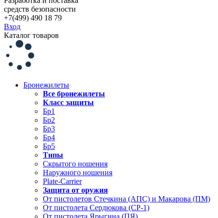
Разработка и поставка
средств безопасности
+7(499) 490 18 79
Вход
Каталог товаров
Бронежилеты
Все бронежилеты
Класс защиты
Бр1
Бр2
Бр3
Бр4
Бр5
Типы
Скрытого ношения
Наружного ношения
Plate-Carrier
Защита от оружия
От пистолетов Стечкина (АПС) и Макарова (ПМ)
От пистолета Сердюкова (СР-1)
От пистолета Ярыгина (ПЯ)