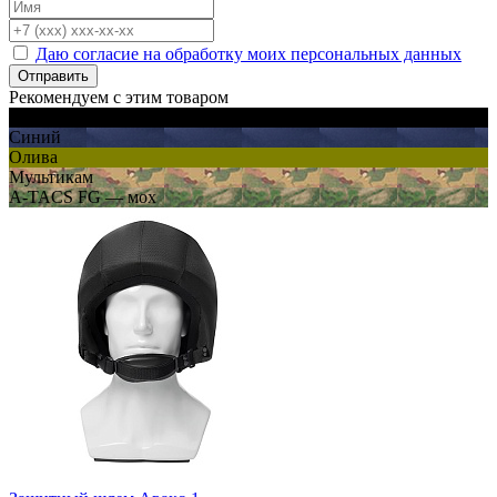
Даю согласие на обработку моих персональных данных
Отправить
Рекомендуем с этим товаром
Черный
Синий
Олива
Мультикам
A-TACS FG — мох