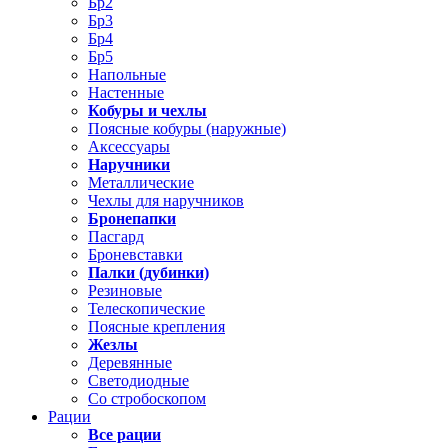
Бр2
Бр3
Бр4
Бр5
Напольные
Настенные
Кобуры и чехлы
Поясные кобуры (наружные)
Аксессуары
Наручники
Металлические
Чехлы для наручников
Бронепапки
Пасгард
Броневставки
Палки (дубинки)
Резиновые
Телескопические
Поясные крепления
Жезлы
Деревянные
Светодиодные
Со стробоскопом
Рации
Все рации