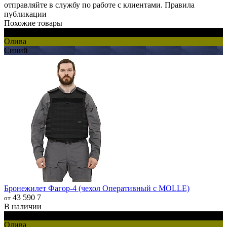
отправляйте в
службу по работе с клиентами
.
Правила
публикации
Похожие товары
Черный
Олива
Синий
Бронежилет Фагор-4 (чехол Оперативный с MOLLE)
43 590
7
от
В наличии
Черный
Олива