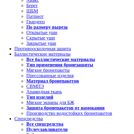
Авакс
Берет
ШБМ
Патриот
Гвардеец
По размеру выреза
Открытые уши
Скрытые уши
Закрытые уши
Противоосколочная защита
Баллистические материалы
Все баллистические материалы
Тип применения бронезащиты
Мягкие бронепакеты
Прессованные изделия
Материал бронепакетов
СВМПЭ
Арамидная ткань
Тип изделий
Мягкие экраны для БЖ
Защита бронепакетов от намокания
Производство водостойких бронепакетов
Спецсредства
Все спецсредства
Пулеулавливатели