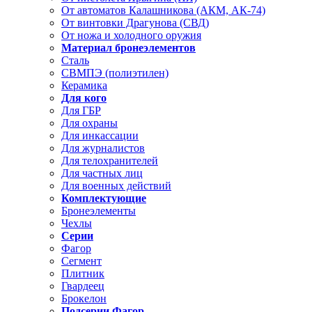
От автоматов Калашникова (АКМ, АК-74)
От винтовки Драгунова (СВД)
От ножа и холодного оружия
Материал бронеэлементов
Сталь
СВМПЭ (полиэтилен)
Керамика
Для кого
Для ГБР
Для охраны
Для инкассации
Для журналистов
Для телохранителей
Для частных лиц
Для военных действий
Комплектующие
Бронеэлементы
Чехлы
Серии
Фагор
Сегмент
Плитник
Гвардеец
Брокелон
Подсерии Фагор