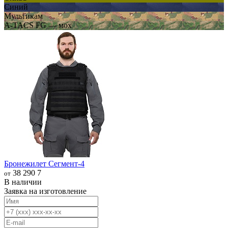
Синий
Мультикам
A-TACS FG — мох
Бронежилет Сегмент-4
38 290
7
от
В наличии
Заявка на изготовление