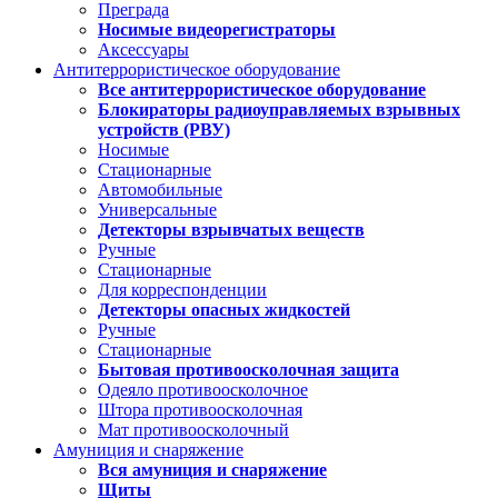
Преграда
Носимые видеорегистраторы
Аксессуары
Антитеррористическое оборудование
Все антитеррористическое оборудование
Блокираторы радиоуправляемых взрывных
устройств (РВУ)
Носимые
Стационарные
Автомобильные
Универсальные
Детекторы взрывчатых веществ
Ручные
Стационарные
Для корреспонденции
Детекторы опасных жидкостей
Ручные
Стационарные
Бытовая противоосколочная защита
Одеяло противоосколочное
Штора противоосколочная
Мат противоосколочный
Амуниция и снаряжение
Вся амуниция и снаряжение
Щиты