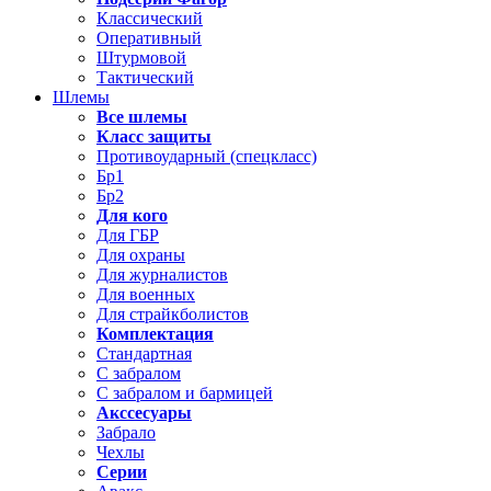
Классический
Оперативный
Штурмовой
Тактический
Шлемы
Все шлемы
Класс защиты
Противоударный (спецкласс)
Бр1
Бр2
Для кого
Для ГБР
Для охраны
Для журналистов
Для военных
Для страйкболистов
Комплектация
Стандартная
С забралом
С забралом и бармицей
Акссесуары
Забрало
Чехлы
Серии