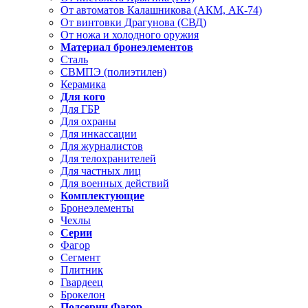
От автоматов Калашникова (АКМ, АК-74)
От винтовки Драгунова (СВД)
От ножа и холодного оружия
Материал бронеэлементов
Сталь
СВМПЭ (полиэтилен)
Керамика
Для кого
Для ГБР
Для охраны
Для инкассации
Для журналистов
Для телохранителей
Для частных лиц
Для военных действий
Комплектующие
Бронеэлементы
Чехлы
Серии
Фагор
Сегмент
Плитник
Гвардеец
Брокелон
Подсерии Фагор