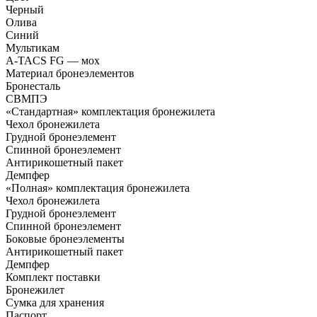
Черный
Олива
Синий
Мультикам
A-TACS FG — мох
Материал бронеэлементов
Бронесталь
СВМПЭ
«Стандартная» комплектация бронежилета
Чехол бронежилета
Грудной бронеэлемент
Спинной бронеэлемент
Антирикошетный пакет
Демпфер
«Полная» комплектация бронежилета
Чехол бронежилета
Грудной бронеэлемент
Спинной бронеэлемент
Боковые бронеэлементы
Антирикошетный пакет
Демпфер
Комплект поставки
Бронежилет
Сумка для хранения
Паспорт