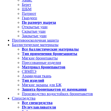
Авакс
Берет
ШБМ
Патриот
Гвардеец
По размеру выреза
Открытые уши
Скрытые уши
Закрытые уши
Противоосколочная защита
Баллистические материалы
Все баллистические материалы
Тип применения бронезащиты
Мягкие бронепакеты
Прессованные изделия
Материал бронепакетов
СВМПЭ
Арамидная ткань
Тип изделий
Мягкие экраны для БЖ
Защита бронепакетов от намокания
Производство водостойких бронепакетов
Спецсредства
Все спецсредства
Пулеулавливатели