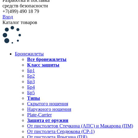
Разработка и поставка
средств безопасности
+7(499) 490 18 79
Вход
Каталог товаров
Бронежилеты
Все бронежилеты
Класс защиты
Бр1
Бр2
Бр3
Бр4
Бр5
Типы
Скрытого ношения
Наружного ношения
Plate-Carrier
Защита от оружия
От пистолетов Стечкина (АПС) и Макарова (ПМ)
От пистолета Сердюкова (СР-1)
От пистолета Ярыгина (ПЯ)