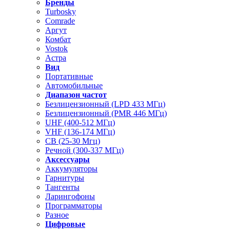
Бренды
Turbosky
Comrade
Аргут
Комбат
Vostok
Астра
Вид
Портативные
Автомобильные
Диапазон частот
Безлицензионный (LPD 433 МГц)
Безлицензионный (PMR 446 МГц)
UHF (400-512 МГц)
VHF (136-174 МГц)
CB (25-30 Мгц)
Речной (300-337 МГц)
Аксессуары
Аккумуляторы
Гарнитуры
Тангенты
Ларингофоны
Программаторы
Разное
Цифровые