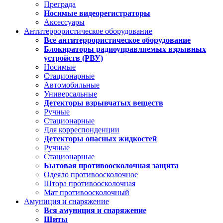
Преграда
Носимые видеорегистраторы
Аксессуары
Антитеррористическое оборудование
Все антитеррористическое оборудование
Блокираторы радиоуправляемых взрывных
устройств (РВУ)
Носимые
Стационарные
Автомобильные
Универсальные
Детекторы взрывчатых веществ
Ручные
Стационарные
Для корреспонденции
Детекторы опасных жидкостей
Ручные
Стационарные
Бытовая противоосколочная защита
Одеяло противоосколочное
Штора противоосколочная
Мат противоосколочный
Амуниция и снаряжение
Вся амуниция и снаряжение
Щиты