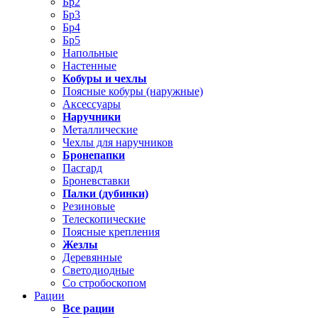
Бр2
Бр3
Бр4
Бр5
Напольные
Настенные
Кобуры и чехлы
Поясные кобуры (наружные)
Аксессуары
Наручники
Металлические
Чехлы для наручников
Бронепапки
Пасгард
Броневставки
Палки (дубинки)
Резиновые
Телескопические
Поясные крепления
Жезлы
Деревянные
Светодиодные
Со стробоскопом
Рации
Все рации