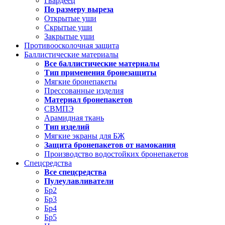
Гвардеец
По размеру выреза
Открытые уши
Скрытые уши
Закрытые уши
Противоосколочная защита
Баллистические материалы
Все баллистические материалы
Тип применения бронезащиты
Мягкие бронепакеты
Прессованные изделия
Материал бронепакетов
СВМПЭ
Арамидная ткань
Тип изделий
Мягкие экраны для БЖ
Защита бронепакетов от намокания
Производство водостойких бронепакетов
Спецсредства
Все спецсредства
Пулеулавливатели
Бр2
Бр3
Бр4
Бр5