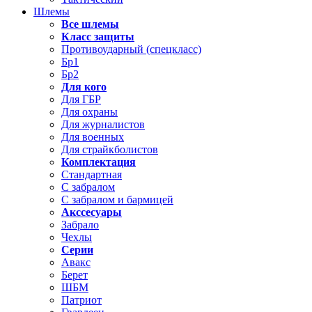
Шлемы
Все шлемы
Класс защиты
Противоударный (спецкласс)
Бр1
Бр2
Для кого
Для ГБР
Для охраны
Для журналистов
Для военных
Для страйкболистов
Комплектация
Стандартная
С забралом
С забралом и бармицей
Акссесуары
Забрало
Чехлы
Серии
Авакс
Берет
ШБМ
Патриот