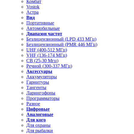
Комбат
Vostok
Астра
Вид
Портативные
Автомобильные
Диапазон частот
Безлицензионный (LPD 433 МГц)
Безлицензионный (PMR 446 МГц)
UHF (400-512 МГц)
VHF (136-174 МГц)
CB (25-30 Мгц)
Речной (300-337 МГц)
Аксессуары
Аккумуляторы
Гарнитуры
Тангенты
Ларингофоны
Программаторы
Разное
Цифровые
Аналоговые
Для кого
Для охраны
Для рыбалки