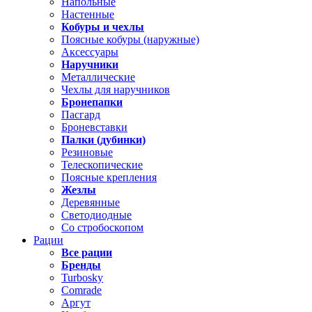
Напольные
Настенные
Кобуры и чехлы
Поясные кобуры (наружные)
Аксессуары
Наручники
Металлические
Чехлы для наручников
Бронепапки
Пасгард
Броневставки
Палки (дубинки)
Резиновые
Телескопические
Поясные крепления
Жезлы
Деревянные
Светодиодные
Со стробоскопом
Рации
Все рации
Бренды
Turbosky
Comrade
Аргут