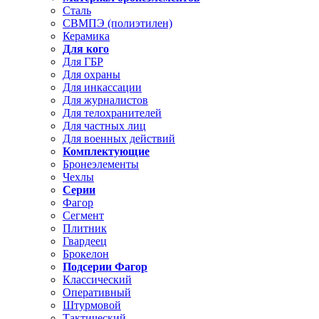
Сталь
СВМПЭ (полиэтилен)
Керамика
Для кого
Для ГБР
Для охраны
Для инкассации
Для журналистов
Для телохранителей
Для частных лиц
Для военных действий
Комплектующие
Бронеэлементы
Чехлы
Серии
Фагор
Сегмент
Плитник
Гвардеец
Брокелон
Подсерии Фагор
Классический
Оперативный
Штурмовой
Тактический