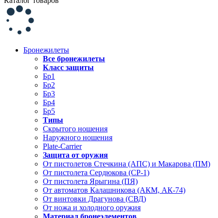
Каталог товаров
Бронежилеты
Все бронежилеты
Класс защиты
Бр1
Бр2
Бр3
Бр4
Бр5
Типы
Скрытого ношения
Наружного ношения
Plate-Carrier
Защита от оружия
От пистолетов Стечкина (АПС) и Макарова (ПМ)
От пистолета Сердюкова (СР-1)
От пистолета Ярыгина (ПЯ)
От автоматов Калашникова (АКМ, АК-74)
От винтовки Драгунова (СВД)
От ножа и холодного оружия
Материал бронеэлементов