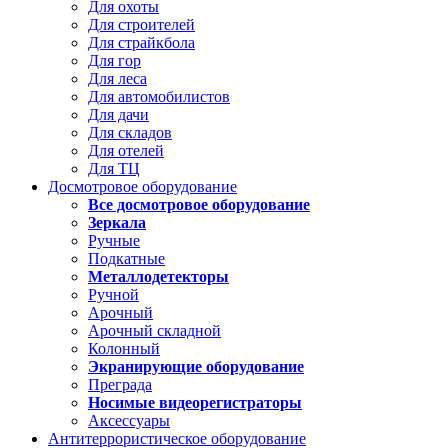
Для охоты
Для строителей
Для страйкбола
Для гор
Для леса
Для автомобилистов
Для дачи
Для складов
Для отелей
Для ТЦ
Досмотровое оборудование
Все досмотровое оборудование
Зеркала
Ручные
Подкатные
Металлодетекторы
Ручной
Арочный
Арочный складной
Колонный
Экранирующие оборудование
Преграда
Носимые видеорегистраторы
Аксессуары
Антитеррористическое оборудование