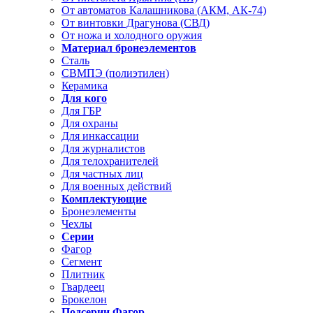
От автоматов Калашникова (АКМ, АК-74)
От винтовки Драгунова (СВД)
От ножа и холодного оружия
Материал бронеэлементов
Сталь
СВМПЭ (полиэтилен)
Керамика
Для кого
Для ГБР
Для охраны
Для инкассации
Для журналистов
Для телохранителей
Для частных лиц
Для военных действий
Комплектующие
Бронеэлементы
Чехлы
Серии
Фагор
Сегмент
Плитник
Гвардеец
Брокелон
Подсерии Фагор