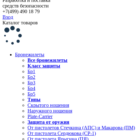
Разработка и поставка
средств безопасности
+7(499) 490 18 79
Вход
Каталог товаров
Бронежилеты
Все бронежилеты
Класс защиты
Бр1
Бр2
Бр3
Бр4
Бр5
Типы
Скрытого ношения
Наружного ношения
Plate-Carrier
Защита от оружия
От пистолетов Стечкина (АПС) и Макарова (ПМ)
От пистолета Сердюкова (СР-1)
От пистолета Ярыгина (ПЯ)