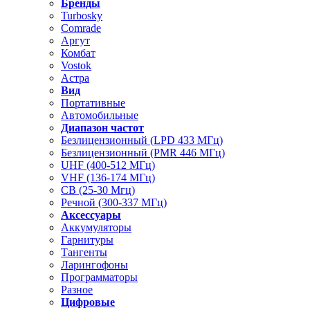
Бренды
Turbosky
Comrade
Аргут
Комбат
Vostok
Астра
Вид
Портативные
Автомобильные
Диапазон частот
Безлицензионный (LPD 433 МГц)
Безлицензионный (PMR 446 МГц)
UHF (400-512 МГц)
VHF (136-174 МГц)
CB (25-30 Мгц)
Речной (300-337 МГц)
Аксессуары
Аккумуляторы
Гарнитуры
Тангенты
Ларингофоны
Программаторы
Разное
Цифровые