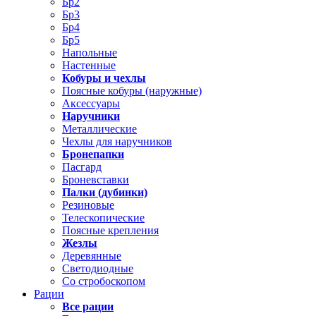
Бр2
Бр3
Бр4
Бр5
Напольные
Настенные
Кобуры и чехлы
Поясные кобуры (наружные)
Аксессуары
Наручники
Металлические
Чехлы для наручников
Бронепапки
Пасгард
Броневставки
Палки (дубинки)
Резиновые
Телескопические
Поясные крепления
Жезлы
Деревянные
Светодиодные
Со стробоскопом
Рации
Все рации