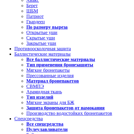
Авакс
Берет
ШБМ
Патриот
Гвардеец
По размеру выреза
Открытые уши
Скрытые уши
Закрытые уши
Противоосколочная защита
Баллистические материалы
Все баллистические материалы
Тип применения бронезащиты
Мягкие бронепакеты
Прессованные изделия
Материал бронепакетов
СВМПЭ
Арамидная ткань
Тип изделий
Мягкие экраны для БЖ
Защита бронепакетов от намокания
Производство водостойких бронепакетов
Спецсредства
Все спецсредства
Пулеулавливатели