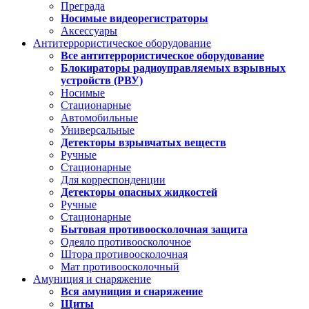
Преграда
Носимые видеорегистраторы
Аксессуары
Антитеррористическое оборудование
Все антитеррористическое оборудование
Блокираторы радиоуправляемых взрывных
устройств (РВУ)
Носимые
Стационарные
Автомобильные
Универсальные
Детекторы взрывчатых веществ
Ручные
Стационарные
Для корреспонденции
Детекторы опасных жидкостей
Ручные
Стационарные
Бытовая противоосколочная защита
Одеяло противоосколочное
Штора противоосколочная
Мат противоосколочный
Амуниция и снаряжение
Вся амуниция и снаряжение
Щиты