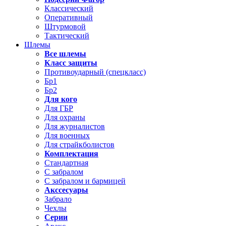
Классический
Оперативный
Штурмовой
Тактический
Шлемы
Все шлемы
Класс защиты
Противоударный (спецкласс)
Бр1
Бр2
Для кого
Для ГБР
Для охраны
Для журналистов
Для военных
Для страйкболистов
Комплектация
Стандартная
С забралом
С забралом и бармицей
Акссесуары
Забрало
Чехлы
Серии