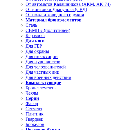
От автоматов Калашникова (АКМ, АК-74)
От винтовки Драгунова (СВД)
От ножа и холодного оружия
Материал бронеэлементов
Сталь
СВМПЭ (полиэтилен)
Керамика
Для кого
Для ГБР
Для охраны
Для инкассации
Для журналистов
Для телохранителей
Для частных лиц
Для военных действий
Комплектующие
Бронеэлементы
Чехлы
Серии
Фагор
Сегмент
Плитник
Гвардеец
Брокелон
Подсерии Фагор