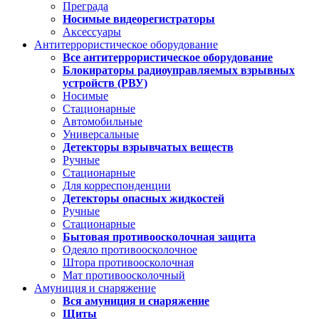
Преграда
Носимые видеорегистраторы
Аксессуары
Антитеррористическое оборудование
Все антитеррористическое оборудование
Блокираторы радиоуправляемых взрывных
устройств (РВУ)
Носимые
Стационарные
Автомобильные
Универсальные
Детекторы взрывчатых веществ
Ручные
Стационарные
Для корреспонденции
Детекторы опасных жидкостей
Ручные
Стационарные
Бытовая противоосколочная защита
Одеяло противоосколочное
Штора противоосколочная
Мат противоосколочный
Амуниция и снаряжение
Вся амуниция и снаряжение
Щиты