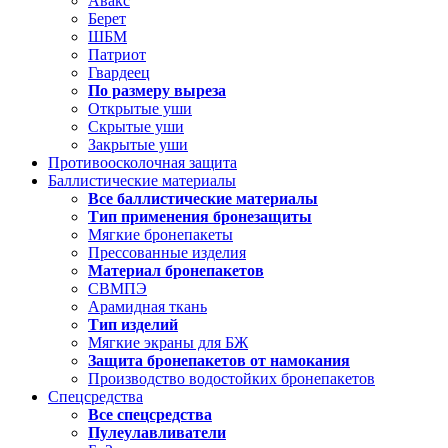
Авакс
Берет
ШБМ
Патриот
Гвардеец
По размеру выреза
Открытые уши
Скрытые уши
Закрытые уши
Противоосколочная защита
Баллистические материалы
Все баллистические материалы
Тип применения бронезащиты
Мягкие бронепакеты
Прессованные изделия
Материал бронепакетов
СВМПЭ
Арамидная ткань
Тип изделий
Мягкие экраны для БЖ
Защита бронепакетов от намокания
Производство водостойких бронепакетов
Спецсредства
Все спецсредства
Пулеулавливатели