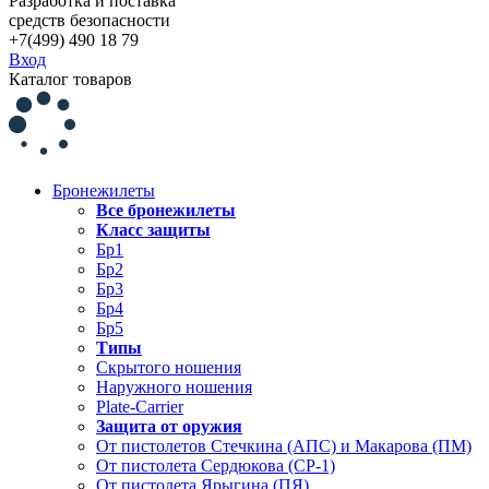
Разработка и поставка
средств безопасности
+7(499) 490 18 79
Вход
Каталог товаров
Бронежилеты
Все бронежилеты
Класс защиты
Бр1
Бр2
Бр3
Бр4
Бр5
Типы
Скрытого ношения
Наружного ношения
Plate-Carrier
Защита от оружия
От пистолетов Стечкина (АПС) и Макарова (ПМ)
От пистолета Сердюкова (СР-1)
От пистолета Ярыгина (ПЯ)