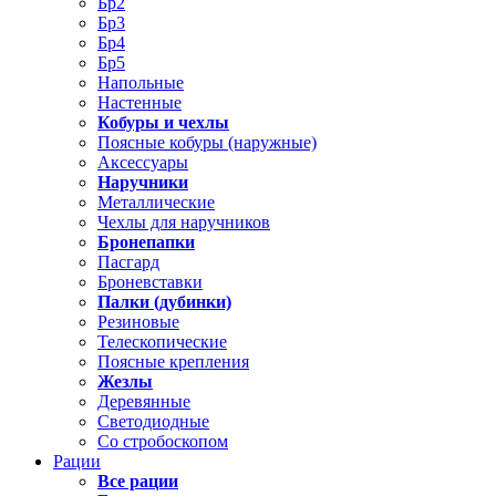
Бр2
Бр3
Бр4
Бр5
Напольные
Настенные
Кобуры и чехлы
Поясные кобуры (наружные)
Аксессуары
Наручники
Металлические
Чехлы для наручников
Бронепапки
Пасгард
Броневставки
Палки (дубинки)
Резиновые
Телескопические
Поясные крепления
Жезлы
Деревянные
Светодиодные
Со стробоскопом
Рации
Все рации