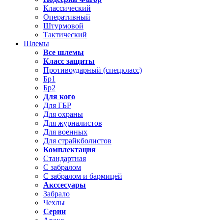
Классический
Оперативный
Штурмовой
Тактический
Шлемы
Все шлемы
Класс защиты
Противоударный (спецкласс)
Бр1
Бр2
Для кого
Для ГБР
Для охраны
Для журналистов
Для военных
Для страйкболистов
Комплектация
Стандартная
С забралом
С забралом и бармицей
Акссесуары
Забрало
Чехлы
Серии