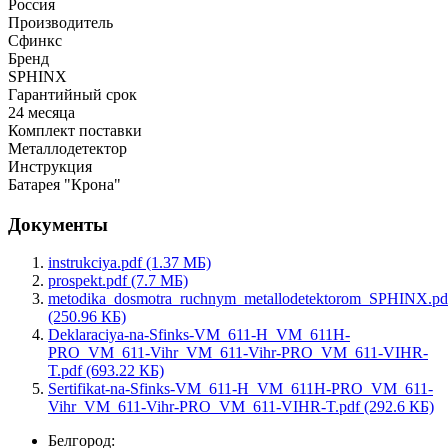
Россия
Производитель
Сфинкс
Бренд
SPHINX
Гарантийный срок
24 месяца
Комплект поставки
Металлодетектор
Инструкция
Батарея "Крона"
Документы
instrukciya.pdf (1.37 МБ)
prospekt.pdf (7.7 МБ)
metodika_dosmotra_ruchnym_metallodetektorom_SPHINX.pd
(250.96 КБ)
Deklaraciya-na-Sfinks-VM_611-H_VM_611H-
PRO_VM_611-Vihr_VM_611-Vihr-PRO_VM_611-VIHR-
T.pdf (693.22 КБ)
Sertifikat-na-Sfinks-VM_611-H_VM_611H-PRO_VM_611-
Vihr_VM_611-Vihr-PRO_VM_611-VIHR-T.pdf (292.6 КБ)
Белгород: