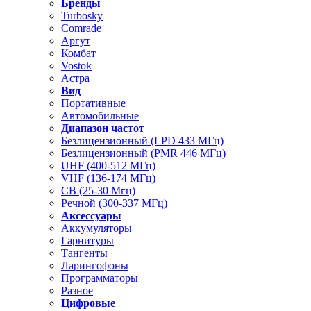
Бренды
Turbosky
Comrade
Аргут
Комбат
Vostok
Астра
Вид
Портативные
Автомобильные
Диапазон частот
Безлицензионный (LPD 433 МГц)
Безлицензионный (PMR 446 МГц)
UHF (400-512 МГц)
VHF (136-174 МГц)
CB (25-30 Мгц)
Речной (300-337 МГц)
Аксессуары
Аккумуляторы
Гарнитуры
Тангенты
Ларингофоны
Программаторы
Разное
Цифровые