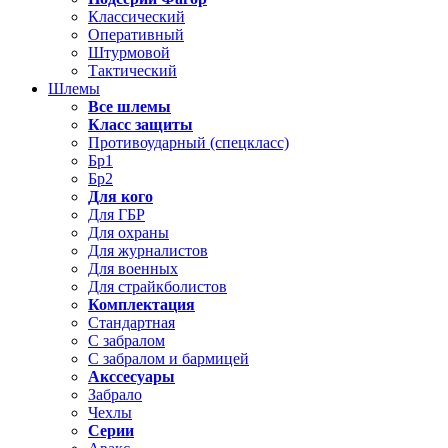
Классический
Оперативный
Штурмовой
Тактический
Шлемы
Все шлемы
Класс защиты
Противоударный (спецкласс)
Бр1
Бр2
Для кого
Для ГБР
Для охраны
Для журналистов
Для военных
Для страйкболистов
Комплектация
Стандартная
С забралом
С забралом и бармицей
Акссесуары
Забрало
Чехлы
Серии