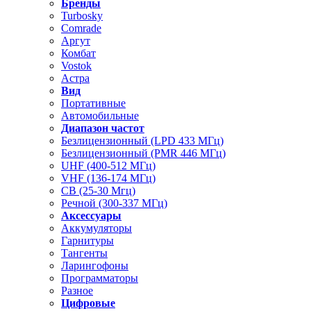
Бренды
Turbosky
Comrade
Аргут
Комбат
Vostok
Астра
Вид
Портативные
Автомобильные
Диапазон частот
Безлицензионный (LPD 433 МГц)
Безлицензионный (PMR 446 МГц)
UHF (400-512 МГц)
VHF (136-174 МГц)
CB (25-30 Мгц)
Речной (300-337 МГц)
Аксессуары
Аккумуляторы
Гарнитуры
Тангенты
Ларингофоны
Программаторы
Разное
Цифровые