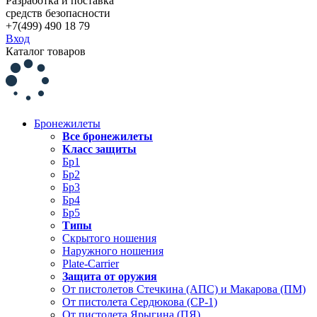
Разработка и поставка
средств безопасности
+7(499) 490 18 79
Вход
Каталог товаров
Бронежилеты
Все бронежилеты
Класс защиты
Бр1
Бр2
Бр3
Бр4
Бр5
Типы
Скрытого ношения
Наружного ношения
Plate-Carrier
Защита от оружия
От пистолетов Стечкина (АПС) и Макарова (ПМ)
От пистолета Сердюкова (СР-1)
От пистолета Ярыгина (ПЯ)