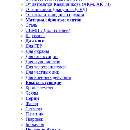
От автоматов Калашникова (АКМ, АК-74)
От винтовки Драгунова (СВД)
От ножа и холодного оружия
Материал бронеэлементов
Сталь
СВМПЭ (полиэтилен)
Керамика
Для кого
Для ГБР
Для охраны
Для инкассации
Для журналистов
Для телохранителей
Для частных лиц
Для военных действий
Комплектующие
Бронеэлементы
Чехлы
Серии
Фагор
Сегмент
Плитник
Гвардеец
Брокелон
Подсерии Фагор