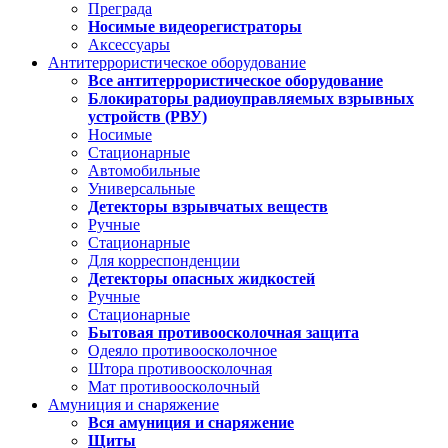
Преграда
Носимые видеорегистраторы
Аксессуары
Антитеррористическое оборудование
Все антитеррористическое оборудование
Блокираторы радиоуправляемых взрывных
устройств (РВУ)
Носимые
Стационарные
Автомобильные
Универсальные
Детекторы взрывчатых веществ
Ручные
Стационарные
Для корреспонденции
Детекторы опасных жидкостей
Ручные
Стационарные
Бытовая противоосколочная защита
Одеяло противоосколочное
Штора противоосколочная
Мат противоосколочный
Амуниция и снаряжение
Вся амуниция и снаряжение
Щиты