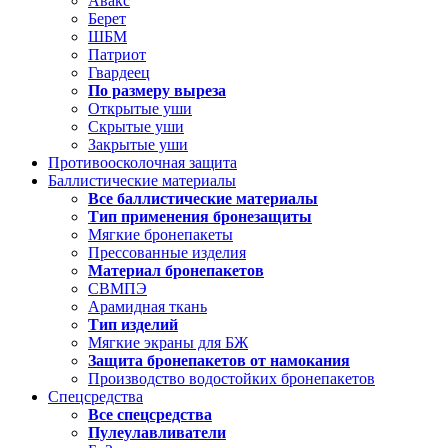
Авакс
Берет
ШБМ
Патриот
Гвардеец
По размеру выреза
Открытые уши
Скрытые уши
Закрытые уши
Противоосколочная защита
Баллистические материалы
Все баллистические материалы
Тип применения бронезащиты
Мягкие бронепакеты
Прессованные изделия
Материал бронепакетов
СВМПЭ
Арамидная ткань
Тип изделий
Мягкие экраны для БЖ
Защита бронепакетов от намокания
Производство водостойких бронепакетов
Спецсредства
Все спецсредства
Пулеулавливатели