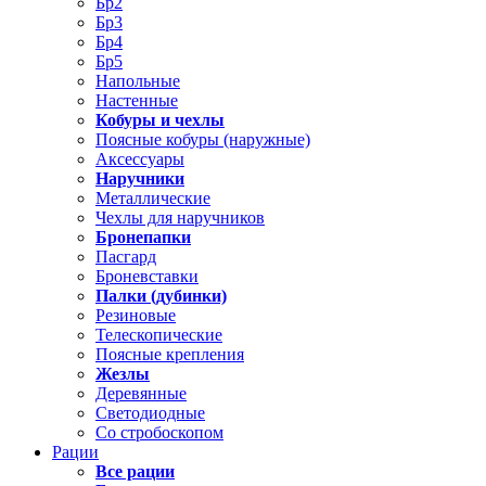
Бр2
Бр3
Бр4
Бр5
Напольные
Настенные
Кобуры и чехлы
Поясные кобуры (наружные)
Аксессуары
Наручники
Металлические
Чехлы для наручников
Бронепапки
Пасгард
Броневставки
Палки (дубинки)
Резиновые
Телескопические
Поясные крепления
Жезлы
Деревянные
Светодиодные
Со стробоскопом
Рации
Все рации