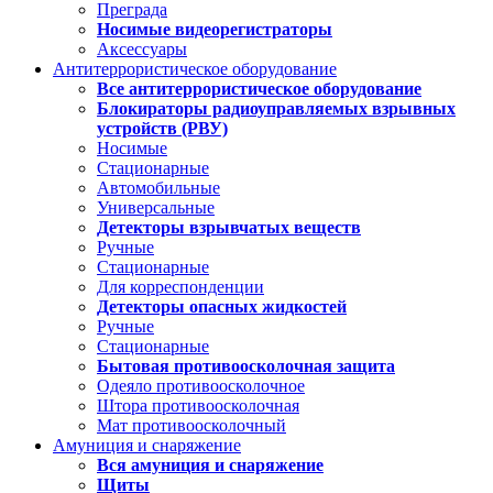
Преграда
Носимые видеорегистраторы
Аксессуары
Антитеррористическое оборудование
Все антитеррористическое оборудование
Блокираторы радиоуправляемых взрывных
устройств (РВУ)
Носимые
Стационарные
Автомобильные
Универсальные
Детекторы взрывчатых веществ
Ручные
Стационарные
Для корреспонденции
Детекторы опасных жидкостей
Ручные
Стационарные
Бытовая противоосколочная защита
Одеяло противоосколочное
Штора противоосколочная
Мат противоосколочный
Амуниция и снаряжение
Вся амуниция и снаряжение
Щиты