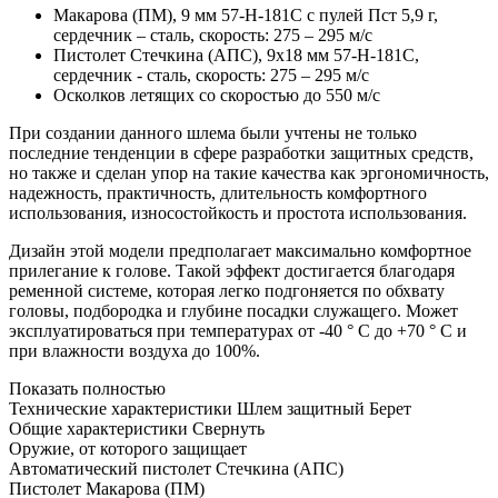
Макарова (ПМ), 9 мм 57-Н-181С с пулей Пст 5,9 г,
сердечник – сталь, скорость: 275 – 295 м/с
Пиcтолет Стечкина (АПС), 9x18 мм 57-Н-181С,
сердечник - сталь, скорость: 275 – 295 м/с
Осколков летящих со скоростью до 550 м/с
При создании данного шлема были учтены не только
последние тенденции в сфере разработки защитных средств,
но также и сделан упор на такие качества как эргономичность,
надежность, практичность, длительность комфортного
использования, износостойкость и простота использования.
Дизайн этой модели предполагает максимально комфортное
прилегание к голове. Такой эффект достигается благодаря
ременной системе, которая легко подгоняется по обхвату
головы, подбородка и глубине посадки служащего. Может
эксплуатироваться при температурах от -40 ° С до +70 ° С и
при влажности воздуха до 100%.
Показать полностью
Технические характеристики Шлем защитный Берет
Общие характеристики
Свернуть
Оружие, от которого защищает
Автоматический пистолет Стечкина (АПС)
Пистолет Макарова (ПМ)