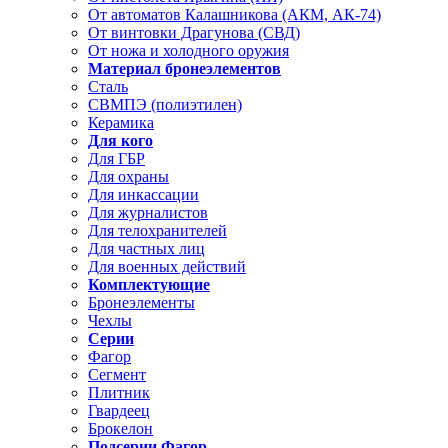
От автоматов Калашникова (АКМ, АК-74)
От винтовки Драгунова (СВД)
От ножа и холодного оружия
Материал бронеэлементов
Сталь
СВМПЭ (полиэтилен)
Керамика
Для кого
Для ГБР
Для охраны
Для инкассации
Для журналистов
Для телохранителей
Для частных лиц
Для военных действий
Комплектующие
Бронеэлементы
Чехлы
Серии
Фагор
Сегмент
Плитник
Гвардеец
Брокелон
Подсерии Фагор