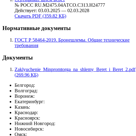
№ РОСС RU.М2475.04АТСО.С313.Н24777
Действует: 03.03.2025 — 02.03.2028
Скачать PDF (359.82 КБ)
Нормативные документы
ГОСТ Р 58464-2019. Бронешлемы. Общие технические
требования
Документы
Zaklyuchenie_Minpromtorga_na_shlemy_Beret_i_Beret_2.pdf
(269.96 КБ)
Белгород:
Волгоград:
Воронеж:
Екатеринбург:
Казань:
Краснодар:
Красноярск:
Нижний Новгород:
Новосибирск:
Омск: