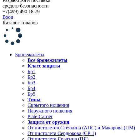
Разработка и поставка
средств безопасности
+7(499) 490 18 79
Вход
Каталог товаров
Бронежилеты
Все бронежилеты
Класс защиты
Бр1
Бр2
Бр3
Бр4
Бр5
Типы
Скрытого ношения
Наружного ношения
Plate-Carrier
Защита от оружия
От пистолетов Стечкина (АПС) и Макарова (ПМ)
От пистолета Сердюкова (СР-1)
От пистолета Ярыгина (ПЯ)