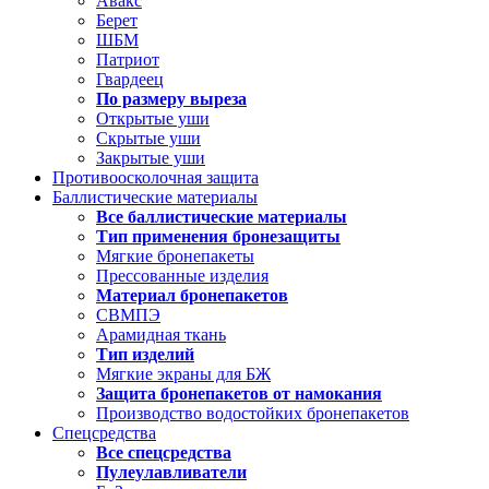
Авакс
Берет
ШБМ
Патриот
Гвардеец
По размеру выреза
Открытые уши
Скрытые уши
Закрытые уши
Противоосколочная защита
Баллистические материалы
Все баллистические материалы
Тип применения бронезащиты
Мягкие бронепакеты
Прессованные изделия
Материал бронепакетов
СВМПЭ
Арамидная ткань
Тип изделий
Мягкие экраны для БЖ
Защита бронепакетов от намокания
Производство водостойких бронепакетов
Спецсредства
Все спецсредства
Пулеулавливатели