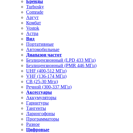
Бренды
Turbosky
Comrade
Аргут
Комбат
Vostok
Астра
Вид
Портативные
Автомобильные
Диапазон частот
Безлицензионный (LPD 433 МГц)
Безлицензионный (PMR 446 МГц)
UHF (400-512 МГц)
VHF (136-174 МГц)
CB (25-30 Мгц)
Речной (300-337 МГц)
Аксессуары
Аккумуляторы
Гарнитуры
Тангенты
Ларингофоны
Программаторы
Разное
Цифровые