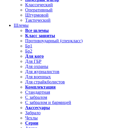
Классический
Оперативный
Штурмовой
Тактический
Шлемы
Все шлемы
Класс защиты
Противоударный (спецкласс)
Бр1
Бр2
Для кого
Для ГБР
Для охраны
Для журналистов
Для военных
Для страйкболистов
Комплектация
Стандартная
С забралом
С забралом и бармицей
Акссесуары
Забрало
Чехлы
Серии