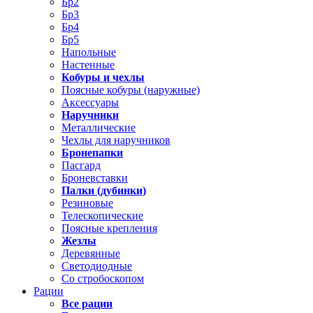
Бр2
Бр3
Бр4
Бр5
Напольные
Настенные
Кобуры и чехлы
Поясные кобуры (наружные)
Аксессуары
Наручники
Металлические
Чехлы для наручников
Бронепапки
Пасгард
Броневставки
Палки (дубинки)
Резиновые
Телескопические
Поясные крепления
Жезлы
Деревянные
Светодиодные
Со стробоскопом
Рации
Все рации