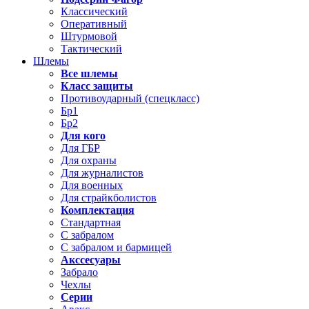
Классический
Оперативный
Штурмовой
Тактический
Шлемы
Все шлемы
Класс защиты
Противоударный (спецкласс)
Бр1
Бр2
Для кого
Для ГБР
Для охраны
Для журналистов
Для военных
Для страйкболистов
Комплектация
Стандартная
С забралом
С забралом и бармицей
Акссесуары
Забрало
Чехлы
Серии