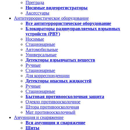
Преграда
Носимые видеорегистраторы
Аксессуары
Антитеррористическое оборудование
Все антитеррористическое оборудование
Блокираторы радиоуправляемых взрывных
устройств (РВУ)
Носимые
Стационарные
Автомобильные
Универсальные
Детекторы взрывчатых веществ
Ручные
Стационарные
Для корреспонденции
Детекторы опасных жидкостей
Ручные
Стационарные
Бытовая противоосколочная защита
Одеяло противоосколочное
Штора противоосколочная
Мат противоосколочный
Амуниция и снаряжение
Вся амуниция и снаряжение
Щиты