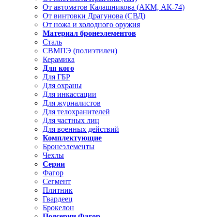
От автоматов Калашникова (АКМ, АК-74)
От винтовки Драгунова (СВД)
От ножа и холодного оружия
Материал бронеэлементов
Сталь
СВМПЭ (полиэтилен)
Керамика
Для кого
Для ГБР
Для охраны
Для инкассации
Для журналистов
Для телохранителей
Для частных лиц
Для военных действий
Комплектующие
Бронеэлементы
Чехлы
Серии
Фагор
Сегмент
Плитник
Гвардеец
Брокелон
Подсерии Фагор