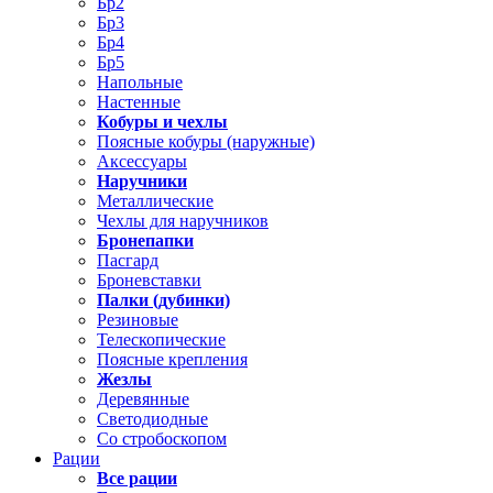
Бр2
Бр3
Бр4
Бр5
Напольные
Настенные
Кобуры и чехлы
Поясные кобуры (наружные)
Аксессуары
Наручники
Металлические
Чехлы для наручников
Бронепапки
Пасгард
Броневставки
Палки (дубинки)
Резиновые
Телескопические
Поясные крепления
Жезлы
Деревянные
Светодиодные
Со стробоскопом
Рации
Все рации