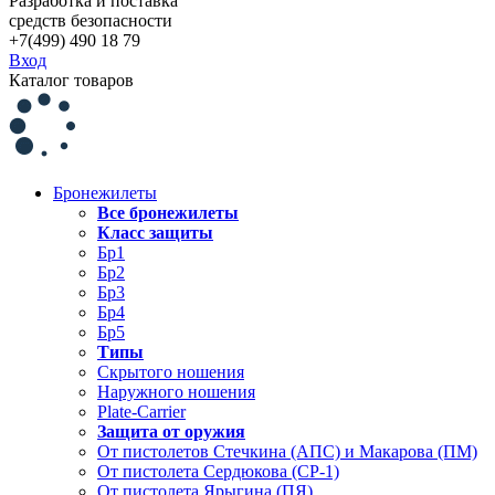
Разработка и поставка
средств безопасности
+7(499) 490 18 79
Вход
Каталог товаров
Бронежилеты
Все бронежилеты
Класс защиты
Бр1
Бр2
Бр3
Бр4
Бр5
Типы
Скрытого ношения
Наружного ношения
Plate-Carrier
Защита от оружия
От пистолетов Стечкина (АПС) и Макарова (ПМ)
От пистолета Сердюкова (СР-1)
От пистолета Ярыгина (ПЯ)