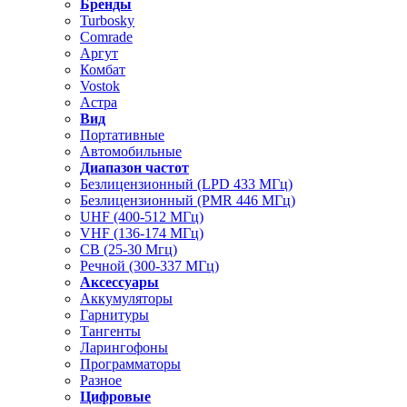
Бренды
Turbosky
Comrade
Аргут
Комбат
Vostok
Астра
Вид
Портативные
Автомобильные
Диапазон частот
Безлицензионный (LPD 433 МГц)
Безлицензионный (PMR 446 МГц)
UHF (400-512 МГц)
VHF (136-174 МГц)
CB (25-30 Мгц)
Речной (300-337 МГц)
Аксессуары
Аккумуляторы
Гарнитуры
Тангенты
Ларингофоны
Программаторы
Разное
Цифровые