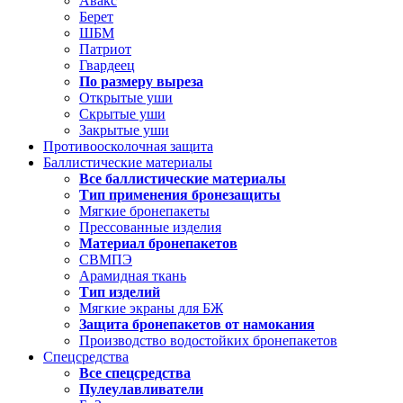
Авакс
Берет
ШБМ
Патриот
Гвардеец
По размеру выреза
Открытые уши
Скрытые уши
Закрытые уши
Противоосколочная защита
Баллистические материалы
Все баллистические материалы
Тип применения бронезащиты
Мягкие бронепакеты
Прессованные изделия
Материал бронепакетов
СВМПЭ
Арамидная ткань
Тип изделий
Мягкие экраны для БЖ
Защита бронепакетов от намокания
Производство водостойких бронепакетов
Спецсредства
Все спецсредства
Пулеулавливатели