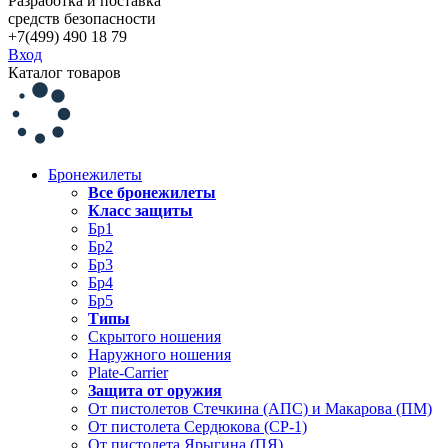
Разработка и поставка
средств безопасности
+7(499) 490 18 79
Вход
Каталог товаров
Бронежилеты
Все бронежилеты
Класс защиты
Бр1
Бр2
Бр3
Бр4
Бр5
Типы
Скрытого ношения
Наружного ношения
Plate-Carrier
Защита от оружия
От пистолетов Стечкина (АПС) и Макарова (ПМ)
От пистолета Сердюкова (СР-1)
От пистолета Ярыгина (ПЯ)