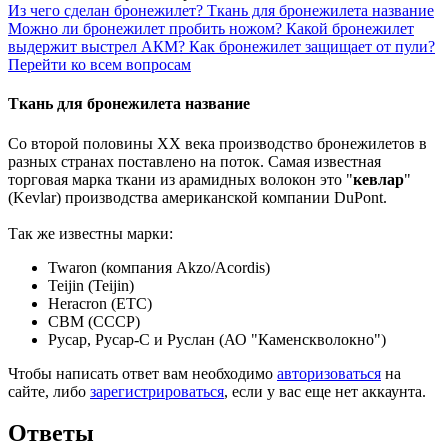
Из чего сделан бронежилет?
Ткань для бронежилета название
Можно ли бронежилет пробить ножом?
Какой бронежилет
выдержит выстрел АКМ?
Как бронежилет защищает от пули?
Перейти ко всем вопросам
Ткань для бронежилета название
Со второй половины XX века производство бронежилетов в
разных странах поставлено на поток. Самая известная
торговая марка ткани из арамидных волокон это "
кевлар
"
(Kevlar) производства американской компании DuPont.
Так же известны марки:
Twaron (компания Akzo/Acordis)
Teijin (Teijin)
Heracron (ETC)
СВМ (СССР)
Русар, Русар-С и Руслан (АО "Каменскволокно")
Чтобы написать ответ вам необходимо
авторизоваться
на
сайте, либо
зарегистрироваться
, если у вас еще нет аккаунта.
Ответы