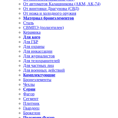
От автоматов Калашникова (АКМ, АК-74)
От винтовки Драгунова (СВД)
От ножа и холодного оружия
Материал бронеэлементов
Сталь
СВМПЭ (полиэтилен)
Керамика
Для кого
Для ГБР
Для охраны
Для инкассации
Для журналистов
Для телохранителей
Для частных лиц
Для военных действий
Комплектующие
Бронеэлементы
Чехлы
Серии
Фагор
Сегмент
Плитник
Гвардеец
Брокелон
Подсерии Фагор