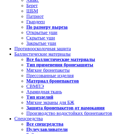
Авакс
Берет
ШБМ
Патриот
Гвардеец
По размеру выреза
Открытые уши
Скрытые уши
Закрытые уши
Противоосколочная защита
Баллистические материалы
Все баллистические материалы
Тип применения бронезащиты
Мягкие бронепакеты
Прессованные изделия
Материал бронепакетов
СВМПЭ
Арамидная ткань
Тип изделий
Мягкие экраны для БЖ
Защита бронепакетов от намокания
Производство водостойких бронепакетов
Спецсредства
Все спецсредства
Пулеулавливатели