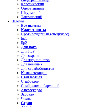
Классический
Оперативный
Штурмовой
Тактический
Шлемы
Все шлемы
Класс защиты
Противоударный (спецкласс)
Бр1
Бр2
Для кого
Для ГБР
Для охраны
Для журналистов
Для военных
Для страйкболистов
Комплектация
Стандартная
С забралом
С забралом и бармицей
Акссесуары
Забрало
Чехлы
Серии