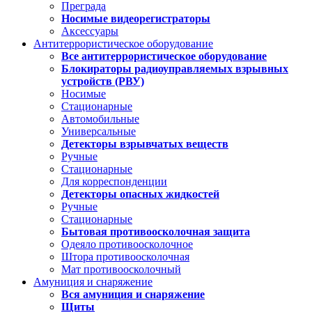
Преграда
Носимые видеорегистраторы
Аксессуары
Антитеррористическое оборудование
Все антитеррористическое оборудование
Блокираторы радиоуправляемых взрывных
устройств (РВУ)
Носимые
Стационарные
Автомобильные
Универсальные
Детекторы взрывчатых веществ
Ручные
Стационарные
Для корреспонденции
Детекторы опасных жидкостей
Ручные
Стационарные
Бытовая противоосколочная защита
Одеяло противоосколочное
Штора противоосколочная
Мат противоосколочный
Амуниция и снаряжение
Вся амуниция и снаряжение
Щиты