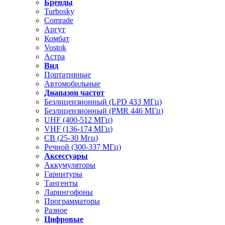
Бренды
Turbosky
Comrade
Аргут
Комбат
Vostok
Астра
Вид
Портативные
Автомобильные
Диапазон частот
Безлицензионный (LPD 433 МГц)
Безлицензионный (PMR 446 МГц)
UHF (400-512 МГц)
VHF (136-174 МГц)
CB (25-30 Мгц)
Речной (300-337 МГц)
Аксессуары
Аккумуляторы
Гарнитуры
Тангенты
Ларингофоны
Программаторы
Разное
Цифровые