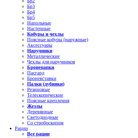
Бр2
Бр3
Бр4
Бр5
Напольные
Настенные
Кобуры и чехлы
Поясные кобуры (наружные)
Аксессуары
Наручники
Металлические
Чехлы для наручников
Бронепапки
Пасгард
Броневставки
Палки (дубинки)
Резиновые
Телескопические
Поясные крепления
Жезлы
Деревянные
Светодиодные
Со стробоскопом
Рации
Все рации