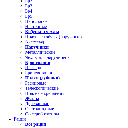
Бр2
Бр3
Бр4
Бр5
Напольные
Настенные
Кобуры и чехлы
Поясные кобуры (наружные)
Аксессуары
Наручники
Металлические
Чехлы для наручников
Бронепапки
Пасгард
Броневставки
Палки (дубинки)
Резиновые
Телескопические
Поясные крепления
Жезлы
Деревянные
Светодиодные
Со стробоскопом
Рации
Все рации