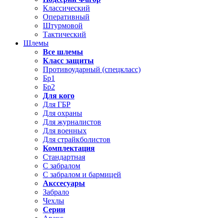
Классический
Оперативный
Штурмовой
Тактический
Шлемы
Все шлемы
Класс защиты
Противоударный (спецкласс)
Бр1
Бр2
Для кого
Для ГБР
Для охраны
Для журналистов
Для военных
Для страйкболистов
Комплектация
Стандартная
С забралом
С забралом и бармицей
Акссесуары
Забрало
Чехлы
Серии