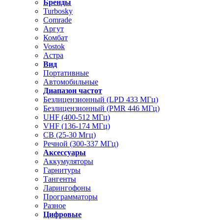
Бренды
Turbosky
Comrade
Аргут
Комбат
Vostok
Астра
Вид
Портативные
Автомобильные
Диапазон частот
Безлицензионный (LPD 433 МГц)
Безлицензионный (PMR 446 МГц)
UHF (400-512 МГц)
VHF (136-174 МГц)
CB (25-30 Мгц)
Речной (300-337 МГц)
Аксессуары
Аккумуляторы
Гарнитуры
Тангенты
Ларингофоны
Программаторы
Разное
Цифровые