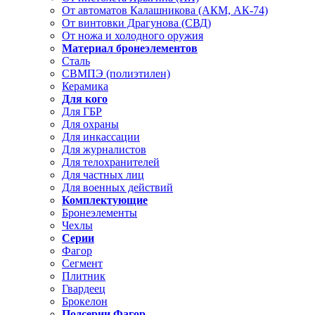
От автоматов Калашникова (АКМ, АК-74)
От винтовки Драгунова (СВД)
От ножа и холодного оружия
Материал бронеэлементов
Сталь
СВМПЭ (полиэтилен)
Керамика
Для кого
Для ГБР
Для охраны
Для инкассации
Для журналистов
Для телохранителей
Для частных лиц
Для военных действий
Комплектующие
Бронеэлементы
Чехлы
Серии
Фагор
Сегмент
Плитник
Гвардеец
Брокелон
Подсерии Фагор