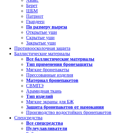
Авакс
Берет
ШБМ
Патриот
Гвардеец
По размеру выреза
Открытые уши
Скрытые уши
Закрытые уши
Противоосколочная защита
Баллистические материалы
Все баллистические материалы
Тип применения бронезащиты
Мягкие бронепакеты
Прессованные изделия
Материал бронепакетов
СВМПЭ
Арамидная ткань
Тип изделий
Мягкие экраны для БЖ
Защита бронепакетов от намокания
Производство водостойких бронепакетов
Спецсредства
Все спецсредства
Пулеулавливатели