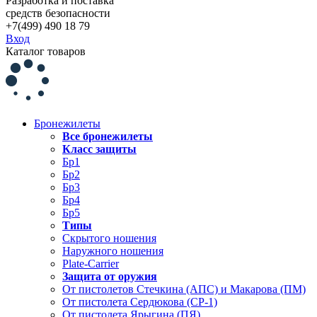
Разработка и поставка
средств безопасности
+7(499) 490 18 79
Вход
Каталог товаров
Бронежилеты
Все бронежилеты
Класс защиты
Бр1
Бр2
Бр3
Бр4
Бр5
Типы
Скрытого ношения
Наружного ношения
Plate-Carrier
Защита от оружия
От пистолетов Стечкина (АПС) и Макарова (ПМ)
От пистолета Сердюкова (СР-1)
От пистолета Ярыгина (ПЯ)