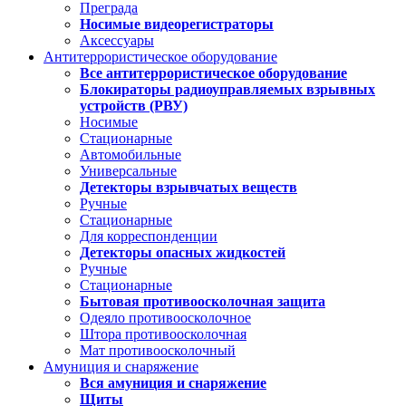
Преграда
Носимые видеорегистраторы
Аксессуары
Антитеррористическое оборудование
Все антитеррористическое оборудование
Блокираторы радиоуправляемых взрывных
устройств (РВУ)
Носимые
Стационарные
Автомобильные
Универсальные
Детекторы взрывчатых веществ
Ручные
Стационарные
Для корреспонденции
Детекторы опасных жидкостей
Ручные
Стационарные
Бытовая противоосколочная защита
Одеяло противоосколочное
Штора противоосколочная
Мат противоосколочный
Амуниция и снаряжение
Вся амуниция и снаряжение
Щиты