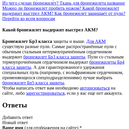
Из чего сделан бронежилет?
Ткань для бронежилета название
Можно ли бронежилет пробить ножом?
Какой бронежилет
выдержит выстрел АКМ?
Как бронежилет защищает от пули?
Перейти ко всем вопросам
Какой бронежилет выдержит выстрел АКМ?
Бронежилет Бр3 класса
защиты и выше.
Для АКМ
существую разные пули. Самые распространённые пули с
обычным стальным нетермоупрачнённым сердечником
выдержит
бронежилет Бр3 класса защиты
. Пули со стальным
термоупрочнённым сердечником выдержат
бронежилеты Бр4
класса защиты
. А для гарантированного удержания
специальных пуль (например, с вольфрамовым сердечником,
применяющихся спецподразделениями) лучше выбрать
бронежилет Бр5 класса защиты
.
Чтобы написать ответ вам необходимо
авторизоваться
на
сайте, либо
зарегистрироваться
, если у вас еще нет аккаунта.
Ответы
Добавить ответ
Новый ответ
Ваше имя
(для отображения на сайте)
*