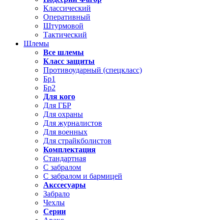
Классический
Оперативный
Штурмовой
Тактический
Шлемы
Все шлемы
Класс защиты
Противоударный (спецкласс)
Бр1
Бр2
Для кого
Для ГБР
Для охраны
Для журналистов
Для военных
Для страйкболистов
Комплектация
Стандартная
С забралом
С забралом и бармицей
Акссесуары
Забрало
Чехлы
Серии