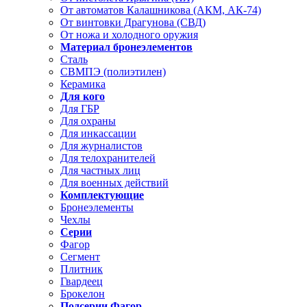
От автоматов Калашникова (АКМ, АК-74)
От винтовки Драгунова (СВД)
От ножа и холодного оружия
Материал бронеэлементов
Сталь
СВМПЭ (полиэтилен)
Керамика
Для кого
Для ГБР
Для охраны
Для инкассации
Для журналистов
Для телохранителей
Для частных лиц
Для военных действий
Комплектующие
Бронеэлементы
Чехлы
Серии
Фагор
Сегмент
Плитник
Гвардеец
Брокелон
Подсерии Фагор