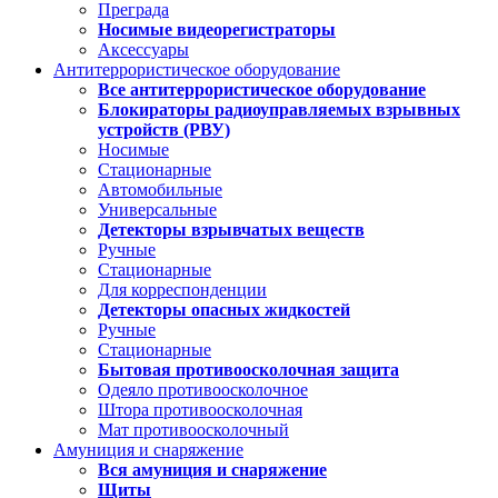
Преграда
Носимые видеорегистраторы
Аксессуары
Антитеррористическое оборудование
Все антитеррористическое оборудование
Блокираторы радиоуправляемых взрывных
устройств (РВУ)
Носимые
Стационарные
Автомобильные
Универсальные
Детекторы взрывчатых веществ
Ручные
Стационарные
Для корреспонденции
Детекторы опасных жидкостей
Ручные
Стационарные
Бытовая противоосколочная защита
Одеяло противоосколочное
Штора противоосколочная
Мат противоосколочный
Амуниция и снаряжение
Вся амуниция и снаряжение
Щиты