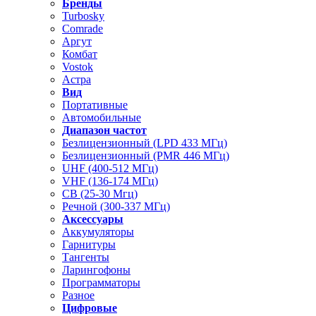
Бренды
Turbosky
Comrade
Аргут
Комбат
Vostok
Астра
Вид
Портативные
Автомобильные
Диапазон частот
Безлицензионный (LPD 433 МГц)
Безлицензионный (PMR 446 МГц)
UHF (400-512 МГц)
VHF (136-174 МГц)
CB (25-30 Мгц)
Речной (300-337 МГц)
Аксессуары
Аккумуляторы
Гарнитуры
Тангенты
Ларингофоны
Программаторы
Разное
Цифровые