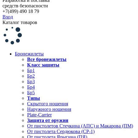
Разработка и поставка
средств безопасности
+7(499) 490 18 79
Вход
Каталог товаров
Бронежилеты
Все бронежилеты
Класс защиты
Бр1
Бр2
Бр3
Бр4
Бр5
Типы
Скрытого ношения
Наружного ношения
Plate-Carrier
Защита от оружия
От пистолетов Стечкина (АПС) и Макарова (ПМ)
От пистолета Сердюкова (СР-1)
От пистолета Ярыгина (ПЯ)