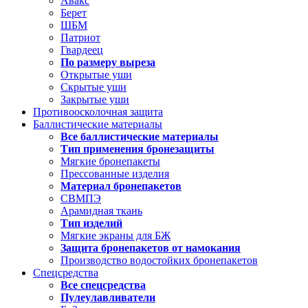
Авакс
Берет
ШБМ
Патриот
Гвардеец
По размеру выреза
Открытые уши
Скрытые уши
Закрытые уши
Противоосколочная защита
Баллистические материалы
Все баллистические материалы
Тип применения бронезащиты
Мягкие бронепакеты
Прессованные изделия
Материал бронепакетов
СВМПЭ
Арамидная ткань
Тип изделий
Мягкие экраны для БЖ
Защита бронепакетов от намокания
Производство водостойких бронепакетов
Спецсредства
Все спецсредства
Пулеулавливатели