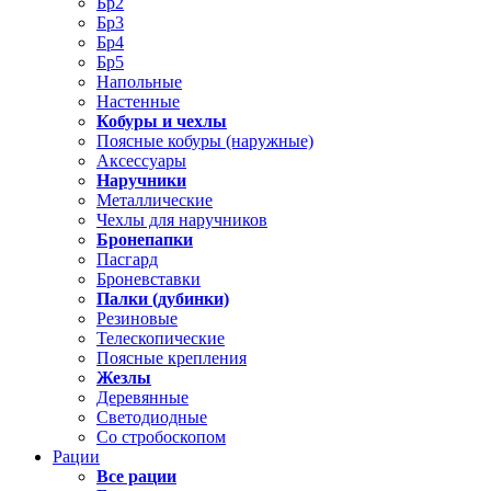
Бр2
Бр3
Бр4
Бр5
Напольные
Настенные
Кобуры и чехлы
Поясные кобуры (наружные)
Аксессуары
Наручники
Металлические
Чехлы для наручников
Бронепапки
Пасгард
Броневставки
Палки (дубинки)
Резиновые
Телескопические
Поясные крепления
Жезлы
Деревянные
Светодиодные
Со стробоскопом
Рации
Все рации