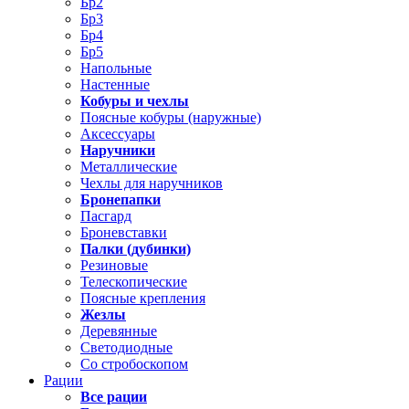
Бр2
Бр3
Бр4
Бр5
Напольные
Настенные
Кобуры и чехлы
Поясные кобуры (наружные)
Аксессуары
Наручники
Металлические
Чехлы для наручников
Бронепапки
Пасгард
Броневставки
Палки (дубинки)
Резиновые
Телескопические
Поясные крепления
Жезлы
Деревянные
Светодиодные
Со стробоскопом
Рации
Все рации