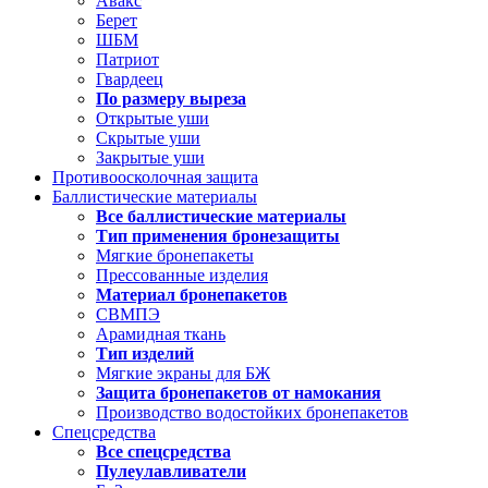
Авакс
Берет
ШБМ
Патриот
Гвардеец
По размеру выреза
Открытые уши
Скрытые уши
Закрытые уши
Противоосколочная защита
Баллистические материалы
Все баллистические материалы
Тип применения бронезащиты
Мягкие бронепакеты
Прессованные изделия
Материал бронепакетов
СВМПЭ
Арамидная ткань
Тип изделий
Мягкие экраны для БЖ
Защита бронепакетов от намокания
Производство водостойких бронепакетов
Спецсредства
Все спецсредства
Пулеулавливатели