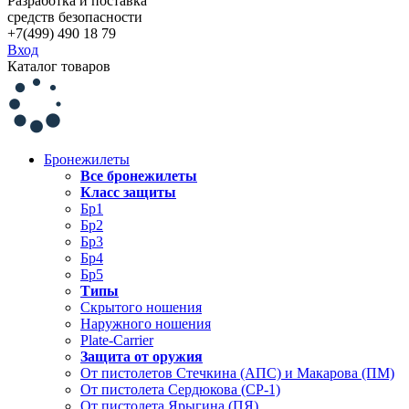
Разработка и поставка
средств безопасности
+7(499) 490 18 79
Вход
Каталог товаров
Бронежилеты
Все бронежилеты
Класс защиты
Бр1
Бр2
Бр3
Бр4
Бр5
Типы
Скрытого ношения
Наружного ношения
Plate-Carrier
Защита от оружия
От пистолетов Стечкина (АПС) и Макарова (ПМ)
От пистолета Сердюкова (СР-1)
От пистолета Ярыгина (ПЯ)