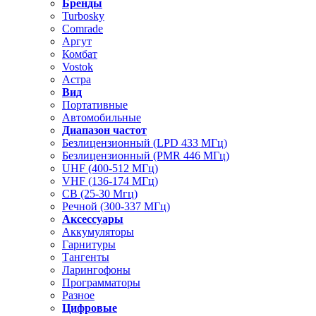
Бренды
Turbosky
Comrade
Аргут
Комбат
Vostok
Астра
Вид
Портативные
Автомобильные
Диапазон частот
Безлицензионный (LPD 433 МГц)
Безлицензионный (PMR 446 МГц)
UHF (400-512 МГц)
VHF (136-174 МГц)
CB (25-30 Мгц)
Речной (300-337 МГц)
Аксессуары
Аккумуляторы
Гарнитуры
Тангенты
Ларингофоны
Программаторы
Разное
Цифровые