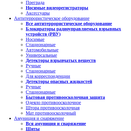
Преграда
Носимые видеорегистраторы
Аксессуары
Антитеррористическое оборудование
Все антитеррористическое оборудование
Блокираторы радиоуправляемых взрывных
устройств (РВУ)
Носимые
Стационарные
Автомобильные
Универсальные
Детекторы взрывчатых веществ
Ручные
Стационарные
Для корреспонденции
Детекторы опасных жидкостей
Ручные
Стационарные
Бытовая противоосколочная защита
Одеяло противоосколочное
Штора противоосколочная
Мат противоосколочный
Амуниция и снаряжение
Вся амуниция и снаряжение
Щиты