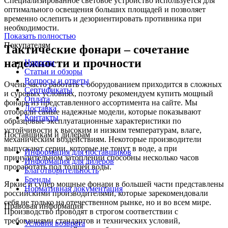
Специализированное световое устройство используется для
оптимального освещения больших площадей и позволяет
временно ослепить и дезориентировать противника при
необходимости.
Показать полностью
Покупателям
Тактические фонари – сочетание
надежности и прочности
Новости
Статьи и обзоры
Вопросы и ответы
Очень часто работать с оборудованием приходится в сложных
Сертификаты
и суровых условиях, поэтому рекомендуем купить мощный
Оплата
фонарь из представленного ассортимента на сайте. Мы
Доставка
отобрали самые надежные модели, которые показывают
Контакты
образцовые эксплуатационные характеристики по
устойчивости к высоким и низким температурам, влаге,
Поставщикам и дилерам
механическим воздействиям. Некоторые производители
выпускают серии, которые не тонут в воде, а при
Информация для поставщиков
принудительном затоплении способны несколько часов
Информация для дилеров
проработать под толщей воды.
Благотворительность
Бренды
Яркие и супер мощные фонари в большей части представлены
Нормативная документация
российскими производителями, которые зарекомендовали
себя не только на отечественном рынке, но и во всем мире.
Правовая информация
Производство проводят в строгом соответствии с
требованиями стандартов и технических условий,
Условия возврата