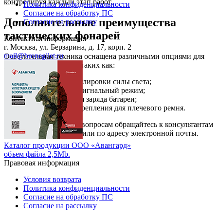
контролируя каждый этап работ.
Политика конфиденциальности
Согласие на обработку ПС
Дополнительные преимущества
Согласие на рассылку
тактических фонарей
Контактная информация
г. Москва, ул. Берзарина, д. 17, корп. 2
mail@bronegilet.ru
Осветительная техника оснащена различными опциями для
удобства пользования, таких как:
возможность регулировки силы света;
переключение в сигнальный режим;
индикатор уровня заряда батареи;
предусмотрены крепления для плечевого ремня.
По интересующим вас вопросам обращайтесь к консультантам
компании по телефону или по адресу электронной почты.
Каталог продукции ООО «Авангард»
объем файла 2,5Mb.
Правовая информация
Условия возврата
Политика конфиденциальности
Согласие на обработку ПС
Согласие на рассылку