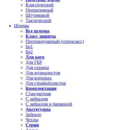
Классический
Оперативный
Штурмовой
Тактический
Шлемы
Все шлемы
Класс защиты
Противоударный (спецкласс)
Бр1
Бр2
Для кого
Для ГБР
Для охраны
Для журналистов
Для военных
Для страйкболистов
Комплектация
Стандартная
С забралом
С забралом и бармицей
Акссесуары
Забрало
Чехлы
Серии