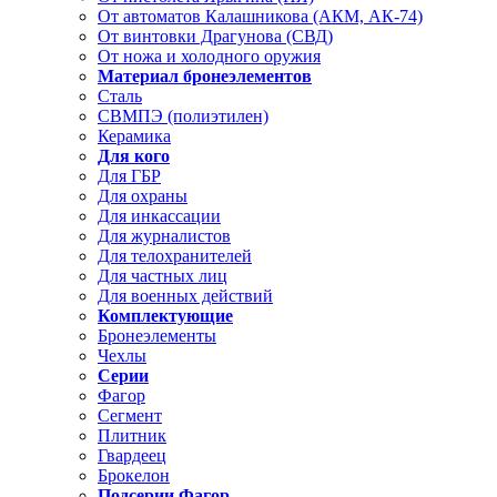
От автоматов Калашникова (АКМ, АК-74)
От винтовки Драгунова (СВД)
От ножа и холодного оружия
Материал бронеэлементов
Сталь
СВМПЭ (полиэтилен)
Керамика
Для кого
Для ГБР
Для охраны
Для инкассации
Для журналистов
Для телохранителей
Для частных лиц
Для военных действий
Комплектующие
Бронеэлементы
Чехлы
Серии
Фагор
Сегмент
Плитник
Гвардеец
Брокелон
Подсерии Фагор