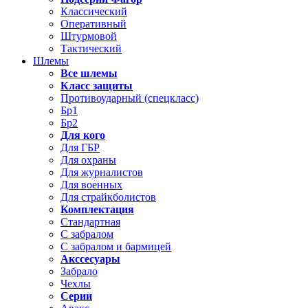
Классический
Оперативный
Штурмовой
Тактический
Шлемы
Все шлемы
Класс защиты
Противоударный (спецкласс)
Бр1
Бр2
Для кого
Для ГБР
Для охраны
Для журналистов
Для военных
Для страйкболистов
Комплектация
Стандартная
С забралом
С забралом и бармицей
Акссесуары
Забрало
Чехлы
Серии