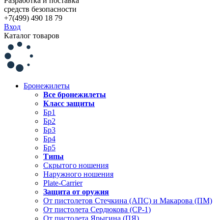
Разработка и поставка
средств безопасности
+7(499) 490 18 79
Вход
Каталог товаров
Бронежилеты
Все бронежилеты
Класс защиты
Бр1
Бр2
Бр3
Бр4
Бр5
Типы
Скрытого ношения
Наружного ношения
Plate-Carrier
Защита от оружия
От пистолетов Стечкина (АПС) и Макарова (ПМ)
От пистолета Сердюкова (СР-1)
От пистолета Ярыгина (ПЯ)