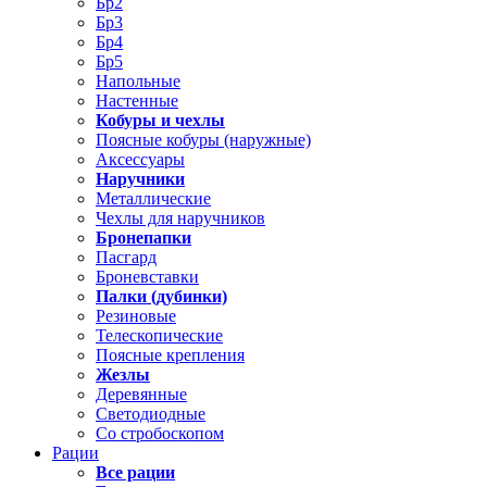
Бр2
Бр3
Бр4
Бр5
Напольные
Настенные
Кобуры и чехлы
Поясные кобуры (наружные)
Аксессуары
Наручники
Металлические
Чехлы для наручников
Бронепапки
Пасгард
Броневставки
Палки (дубинки)
Резиновые
Телескопические
Поясные крепления
Жезлы
Деревянные
Светодиодные
Со стробоскопом
Рации
Все рации