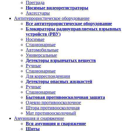
Преграда
Носимые видеорегистраторы
Аксессуары
Антитеррористическое оборудование
Все антитеррористическое оборудование
Блокираторы радиоуправляемых взрывных
устройств (РВУ)
Носимые
Стационарные
Автомобильные
Универсальные
Детекторы взрывчатых веществ
Ручные
Стационарные
Для корреспонденции
Детекторы опасных жидкостей
Ручные
Стационарные
Бытовая противоосколочная защита
Одеяло противоосколочное
Штора противоосколочная
Мат противоосколочный
Амуниция и снаряжение
Вся амуниция и снаряжение
Щиты