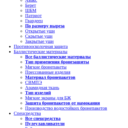
Авакс
Берет
ШБМ
Патриот
Гвардеец
По размеру выреза
Открытые уши
Скрытые уши
Закрытые уши
Противоосколочная защита
Баллистические материалы
Все баллистические материалы
Тип применения бронезащиты
Мягкие бронепакеты
Прессованные изделия
Материал бронепакетов
СВМПЭ
Арамидная ткань
Тип изделий
Мягкие экраны для БЖ
Защита бронепакетов от намокания
Производство водостойких бронепакетов
Спецсредства
Все спецсредства
Пулеулавливатели