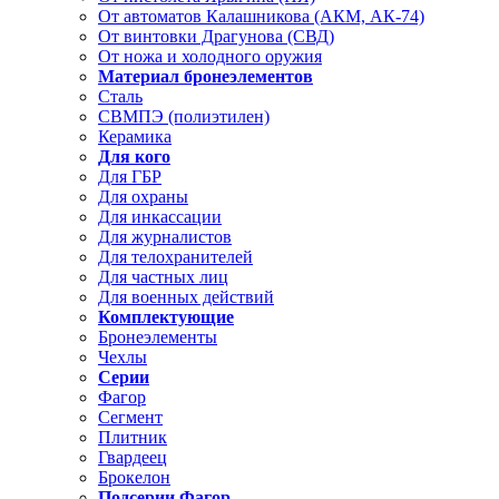
От автоматов Калашникова (АКМ, АК-74)
От винтовки Драгунова (СВД)
От ножа и холодного оружия
Материал бронеэлементов
Сталь
СВМПЭ (полиэтилен)
Керамика
Для кого
Для ГБР
Для охраны
Для инкассации
Для журналистов
Для телохранителей
Для частных лиц
Для военных действий
Комплектующие
Бронеэлементы
Чехлы
Серии
Фагор
Сегмент
Плитник
Гвардеец
Брокелон
Подсерии Фагор