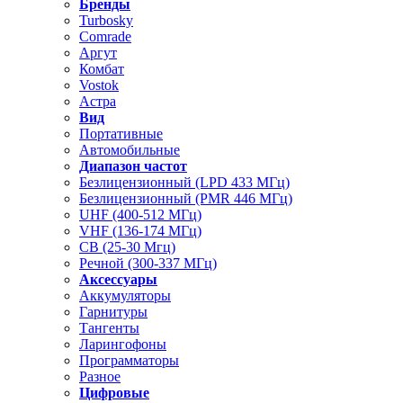
Бренды
Turbosky
Comrade
Аргут
Комбат
Vostok
Астра
Вид
Портативные
Автомобильные
Диапазон частот
Безлицензионный (LPD 433 МГц)
Безлицензионный (PMR 446 МГц)
UHF (400-512 МГц)
VHF (136-174 МГц)
CB (25-30 Мгц)
Речной (300-337 МГц)
Аксессуары
Аккумуляторы
Гарнитуры
Тангенты
Ларингофоны
Программаторы
Разное
Цифровые