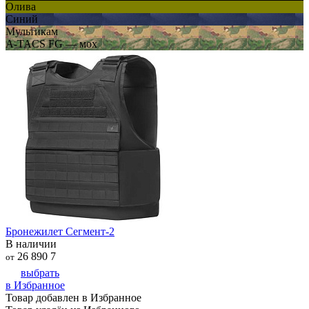
Олива
Синий
Мультикам
A-TACS FG — мох
Бронежилет Сегмент-2
В наличии
26 890
7
от
выбрать
в Избранное
Товар добавлен в Избранное