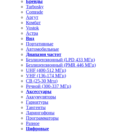
Бренды
Turbosky
Comrade
Аргут
Комбат
Vostok
Астра
Вид
Портативные
Автомобильные
Диапазон частот
Безлицензионный (LPD 433 МГц)
Безлицензионный (PMR 446 МГц)
UHF (400-512 МГц)
VHF (136-174 МГц)
CB (25-30 Мгц)
Речной (300-337 МГц)
Аксессуары
Аккумуляторы
Гарнитуры
Тангенты
Ларингофоны
Программаторы
Разное
Цифровые