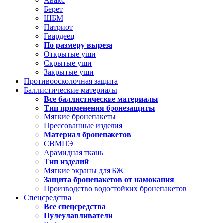
Авакс
Берет
ШБМ
Патриот
Гвардеец
По размеру выреза
Открытые уши
Скрытые уши
Закрытые уши
Противоосколочная защита
Баллистические материалы
Все баллистические материалы
Тип применения бронезащиты
Мягкие бронепакеты
Прессованные изделия
Материал бронепакетов
СВМПЭ
Арамидная ткань
Тип изделий
Мягкие экраны для БЖ
Защита бронепакетов от намокания
Производство водостойких бронепакетов
Спецсредства
Все спецсредства
Пулеулавливатели