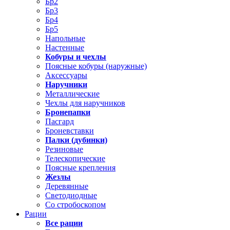
Бр2
Бр3
Бр4
Бр5
Напольные
Настенные
Кобуры и чехлы
Поясные кобуры (наружные)
Аксессуары
Наручники
Металлические
Чехлы для наручников
Бронепапки
Пасгард
Броневставки
Палки (дубинки)
Резиновые
Телескопические
Поясные крепления
Жезлы
Деревянные
Светодиодные
Со стробоскопом
Рации
Все рации