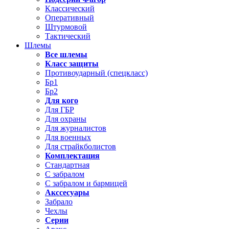
Классический
Оперативный
Штурмовой
Тактический
Шлемы
Все шлемы
Класс защиты
Противоударный (спецкласс)
Бр1
Бр2
Для кого
Для ГБР
Для охраны
Для журналистов
Для военных
Для страйкболистов
Комплектация
Стандартная
С забралом
С забралом и бармицей
Акссесуары
Забрало
Чехлы
Серии