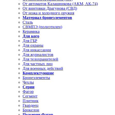
От автоматов Калашникова (АКМ, АК-74)
От винтовки Драгунова (СВД)
От ножа и холодного оружия
Материал бронеэлементов
Сталь
СВМПЭ (полиэтилен)
Керамика
Для кого
Для ГБР
Для охраны
Для инкассации
Для журналистов
Для телохранителей
Для частных лиц
Для военных действий
Комплектующие
Бронеэлементы
Чехлы
Серии
Фагор
Сегмент
Плитник
Гвардеец
Брокелон
Подсерии Фагор