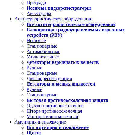
Преграда
Носимые видеорегистраторы
Аксессуары
Антитеррористическое оборудование
Все антитеррористическое оборудование
Блокираторы радиоуправляемых взрывных
устройств (РВУ)
Носимые
Стационарные
Автомобильные
Универсальные
Детекторы взрывчатых веществ
Ручные
Стационарные
Для корреспонденции
Детекторы опасных жидкостей
Ручные
Стационарные
Бытовая противоосколочная защита
Одеяло противоосколочное
Штора противоосколочная
Мат противоосколочный
Амуниция и снаряжение
Вся амуниция и снаряжение
Щиты