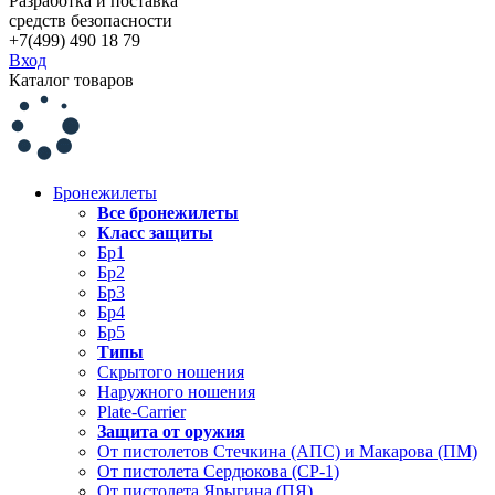
Разработка и поставка
средств безопасности
+7(499) 490 18 79
Вход
Каталог товаров
Бронежилеты
Все бронежилеты
Класс защиты
Бр1
Бр2
Бр3
Бр4
Бр5
Типы
Скрытого ношения
Наружного ношения
Plate-Carrier
Защита от оружия
От пистолетов Стечкина (АПС) и Макарова (ПМ)
От пистолета Сердюкова (СР-1)
От пистолета Ярыгина (ПЯ)