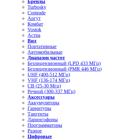
Бренды
Turbosky
Comrade
Аргут
Комбат
Vostok
Астра
Вид
Портативные
Автомобильные
Диапазон частот
Безлицензионный (LPD 433 МГц)
Безлицензионный (PMR 446 МГц)
UHF (400-512 МГц)
VHF (136-174 МГц)
CB (25-30 Мгц)
Речной (300-337 МГц)
Аксессуары
Аккумуляторы
Гарнитуры
Тангенты
Ларингофоны
Программаторы
Разное
Цифровые