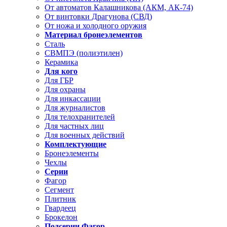
От автоматов Калашникова (АКМ, АК-74)
От винтовки Драгунова (СВД)
От ножа и холодного оружия
Материал бронеэлементов
Сталь
СВМПЭ (полиэтилен)
Керамика
Для кого
Для ГБР
Для охраны
Для инкассации
Для журналистов
Для телохранителей
Для частных лиц
Для военных действий
Комплектующие
Бронеэлементы
Чехлы
Серии
Фагор
Сегмент
Плитник
Гвардеец
Брокелон
Подсерии Фагор