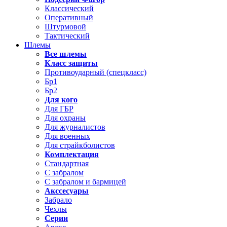
Классический
Оперативный
Штурмовой
Тактический
Шлемы
Все шлемы
Класс защиты
Противоударный (спецкласс)
Бр1
Бр2
Для кого
Для ГБР
Для охраны
Для журналистов
Для военных
Для страйкболистов
Комплектация
Стандартная
С забралом
С забралом и бармицей
Акссесуары
Забрало
Чехлы
Серии