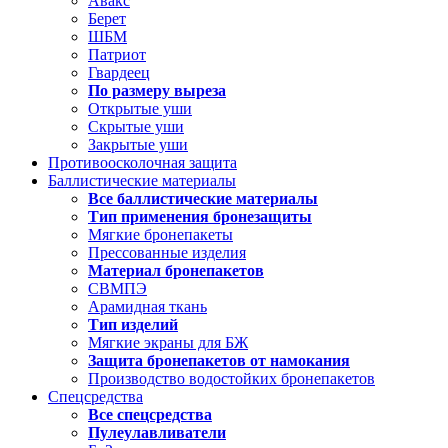
Авакс
Берет
ШБМ
Патриот
Гвардеец
По размеру выреза
Открытые уши
Скрытые уши
Закрытые уши
Противоосколочная защита
Баллистические материалы
Все баллистические материалы
Тип применения бронезащиты
Мягкие бронепакеты
Прессованные изделия
Материал бронепакетов
СВМПЭ
Арамидная ткань
Тип изделий
Мягкие экраны для БЖ
Защита бронепакетов от намокания
Производство водостойких бронепакетов
Спецсредства
Все спецсредства
Пулеулавливатели