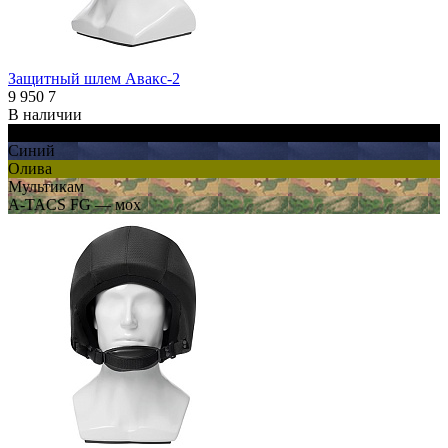
Защитный шлем Авакс-2
9 950
7
В наличии
Черный
Синий
Олива
Мультикам
A-TACS FG — мох