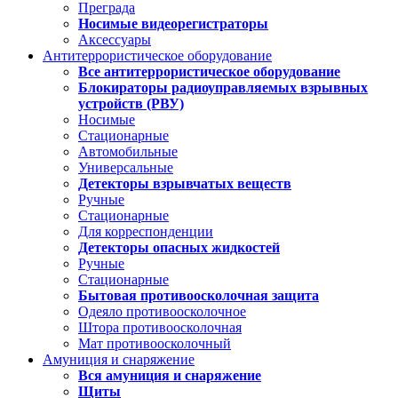
Преграда
Носимые видеорегистраторы
Аксессуары
Антитеррористическое оборудование
Все антитеррористическое оборудование
Блокираторы радиоуправляемых взрывных
устройств (РВУ)
Носимые
Стационарные
Автомобильные
Универсальные
Детекторы взрывчатых веществ
Ручные
Стационарные
Для корреспонденции
Детекторы опасных жидкостей
Ручные
Стационарные
Бытовая противоосколочная защита
Одеяло противоосколочное
Штора противоосколочная
Мат противоосколочный
Амуниция и снаряжение
Вся амуниция и снаряжение
Щиты