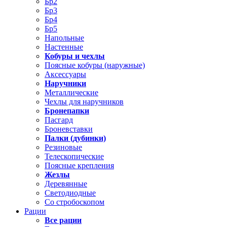
Бр2
Бр3
Бр4
Бр5
Напольные
Настенные
Кобуры и чехлы
Поясные кобуры (наружные)
Аксессуары
Наручники
Металлические
Чехлы для наручников
Бронепапки
Пасгард
Броневставки
Палки (дубинки)
Резиновые
Телескопические
Поясные крепления
Жезлы
Деревянные
Светодиодные
Со стробоскопом
Рации
Все рации