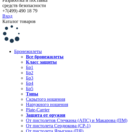
Разработка и поставка
средств безопасности
+7(499) 490 18 79
Вход
Каталог товаров
Бронежилеты
Все бронежилеты
Класс защиты
Бр1
Бр2
Бр3
Бр4
Бр5
Типы
Скрытого ношения
Наружного ношения
Plate-Carrier
Защита от оружия
От пистолетов Стечкина (АПС) и Макарова (ПМ)
От пистолета Сердюкова (СР-1)
От пистолета Ярыгина (ПЯ)