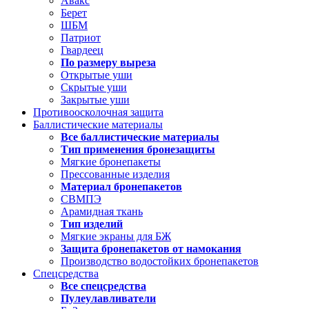
Авакс
Берет
ШБМ
Патриот
Гвардеец
По размеру выреза
Открытые уши
Скрытые уши
Закрытые уши
Противоосколочная защита
Баллистические материалы
Все баллистические материалы
Тип применения бронезащиты
Мягкие бронепакеты
Прессованные изделия
Материал бронепакетов
СВМПЭ
Арамидная ткань
Тип изделий
Мягкие экраны для БЖ
Защита бронепакетов от намокания
Производство водостойких бронепакетов
Спецсредства
Все спецсредства
Пулеулавливатели