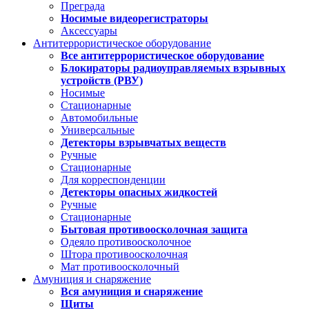
Преграда
Носимые видеорегистраторы
Аксессуары
Антитеррористическое оборудование
Все антитеррористическое оборудование
Блокираторы радиоуправляемых взрывных
устройств (РВУ)
Носимые
Стационарные
Автомобильные
Универсальные
Детекторы взрывчатых веществ
Ручные
Стационарные
Для корреспонденции
Детекторы опасных жидкостей
Ручные
Стационарные
Бытовая противоосколочная защита
Одеяло противоосколочное
Штора противоосколочная
Мат противоосколочный
Амуниция и снаряжение
Вся амуниция и снаряжение
Щиты