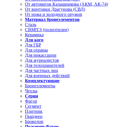
От автоматов Калашникова (АКМ, АК-74)
От винтовки Драгунова (СВД)
От ножа и холодного оружия
Материал бронеэлементов
Сталь
СВМПЭ (полиэтилен)
Керамика
Для кого
Для ГБР
Для охраны
Для инкассации
Для журналистов
Для телохранителей
Для частных лиц
Для военных действий
Комплектующие
Бронеэлементы
Чехлы
Серии
Фагор
Сегмент
Плитник
Гвардеец
Брокелон
Подсерии Фагор