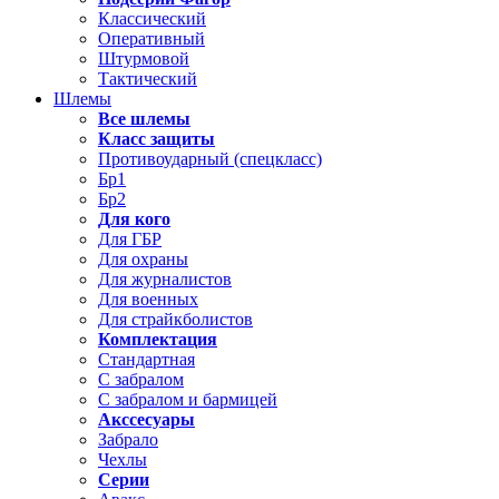
Классический
Оперативный
Штурмовой
Тактический
Шлемы
Все шлемы
Класс защиты
Противоударный (спецкласс)
Бр1
Бр2
Для кого
Для ГБР
Для охраны
Для журналистов
Для военных
Для страйкболистов
Комплектация
Стандартная
С забралом
С забралом и бармицей
Акссесуары
Забрало
Чехлы
Серии