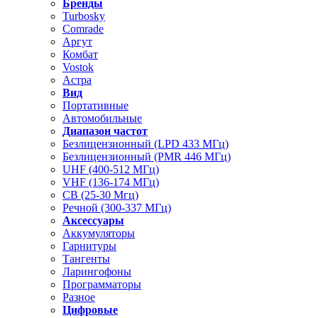
Бренды
Turbosky
Comrade
Аргут
Комбат
Vostok
Астра
Вид
Портативные
Автомобильные
Диапазон частот
Безлицензионный (LPD 433 МГц)
Безлицензионный (PMR 446 МГц)
UHF (400-512 МГц)
VHF (136-174 МГц)
CB (25-30 Мгц)
Речной (300-337 МГц)
Аксессуары
Аккумуляторы
Гарнитуры
Тангенты
Ларингофоны
Программаторы
Разное
Цифровые