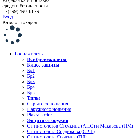
Разработка и поставка
средств безопасности
+7(499) 490 18 79
Вход
Каталог товаров
Бронежилеты
Все бронежилеты
Класс защиты
Бр1
Бр2
Бр3
Бр4
Бр5
Типы
Скрытого ношения
Наружного ношения
Plate-Carrier
Защита от оружия
От пистолетов Стечкина (АПС) и Макарова (ПМ)
От пистолета Сердюкова (СР-1)
От пистолета Ярыгина (ПЯ)