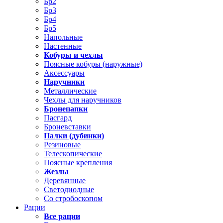
Бр2
Бр3
Бр4
Бр5
Напольные
Настенные
Кобуры и чехлы
Поясные кобуры (наружные)
Аксессуары
Наручники
Металлические
Чехлы для наручников
Бронепапки
Пасгард
Броневставки
Палки (дубинки)
Резиновые
Телескопические
Поясные крепления
Жезлы
Деревянные
Светодиодные
Со стробоскопом
Рации
Все рации