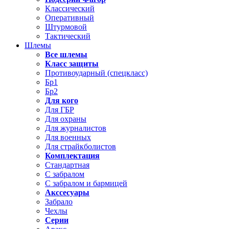
Классический
Оперативный
Штурмовой
Тактический
Шлемы
Все шлемы
Класс защиты
Противоударный (спецкласс)
Бр1
Бр2
Для кого
Для ГБР
Для охраны
Для журналистов
Для военных
Для страйкболистов
Комплектация
Стандартная
С забралом
С забралом и бармицей
Акссесуары
Забрало
Чехлы
Серии