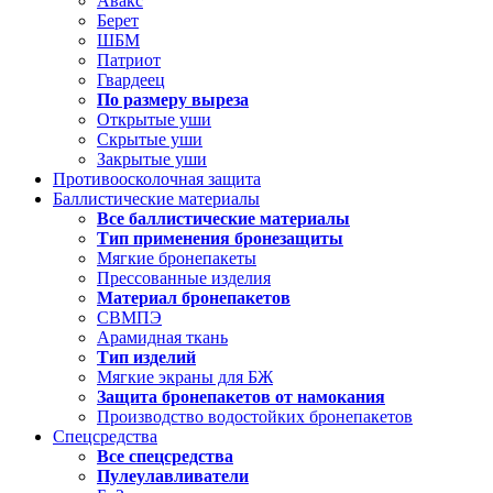
Авакс
Берет
ШБМ
Патриот
Гвардеец
По размеру выреза
Открытые уши
Скрытые уши
Закрытые уши
Противоосколочная защита
Баллистические материалы
Все баллистические материалы
Тип применения бронезащиты
Мягкие бронепакеты
Прессованные изделия
Материал бронепакетов
СВМПЭ
Арамидная ткань
Тип изделий
Мягкие экраны для БЖ
Защита бронепакетов от намокания
Производство водостойких бронепакетов
Спецсредства
Все спецсредства
Пулеулавливатели