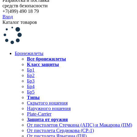
Разработка и поставка
средств безопасности
+7(499) 490 18 79
Вход
Каталог товаров
Бронежилеты
Все бронежилеты
Класс защиты
Бр1
Бр2
Бр3
Бр4
Бр5
Типы
Скрытого ношения
Наружного ношения
Plate-Carrier
Защита от оружия
От пистолетов Стечкина (АПС) и Макарова (ПМ)
От пистолета Сердюкова (СР-1)
От пистолета Ярыгина (ПЯ)