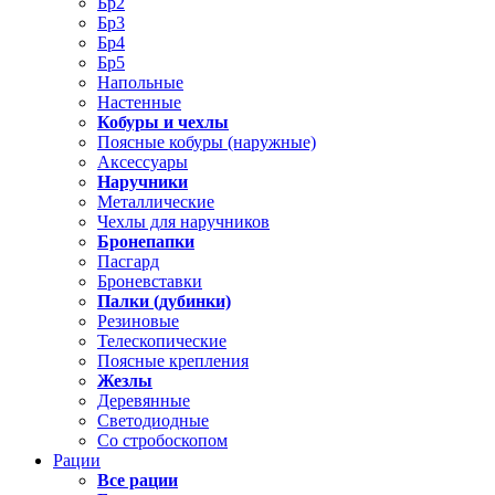
Бр2
Бр3
Бр4
Бр5
Напольные
Настенные
Кобуры и чехлы
Поясные кобуры (наружные)
Аксессуары
Наручники
Металлические
Чехлы для наручников
Бронепапки
Пасгард
Броневставки
Палки (дубинки)
Резиновые
Телескопические
Поясные крепления
Жезлы
Деревянные
Светодиодные
Со стробоскопом
Рации
Все рации