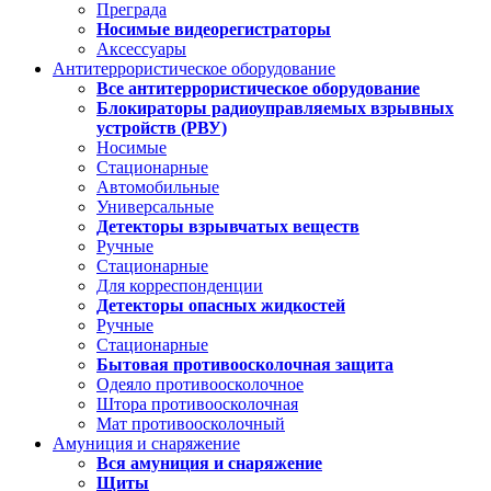
Преграда
Носимые видеорегистраторы
Аксессуары
Антитеррористическое оборудование
Все антитеррористическое оборудование
Блокираторы радиоуправляемых взрывных
устройств (РВУ)
Носимые
Стационарные
Автомобильные
Универсальные
Детекторы взрывчатых веществ
Ручные
Стационарные
Для корреспонденции
Детекторы опасных жидкостей
Ручные
Стационарные
Бытовая противоосколочная защита
Одеяло противоосколочное
Штора противоосколочная
Мат противоосколочный
Амуниция и снаряжение
Вся амуниция и снаряжение
Щиты