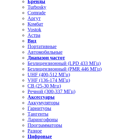
Бренды
Turbosky
Comrade
Аргут
Комбат
Vostok
Астра
Вид
Портативные
Автомобильные
Диапазон частот
Безлицензионный (LPD 433 МГц)
Безлицензионный (PMR 446 МГц)
UHF (400-512 МГц)
VHF (136-174 МГц)
CB (25-30 Мгц)
Речной (300-337 МГц)
Аксессуары
Аккумуляторы
Гарнитуры
Тангенты
Ларингофоны
Программаторы
Разное
Цифровые