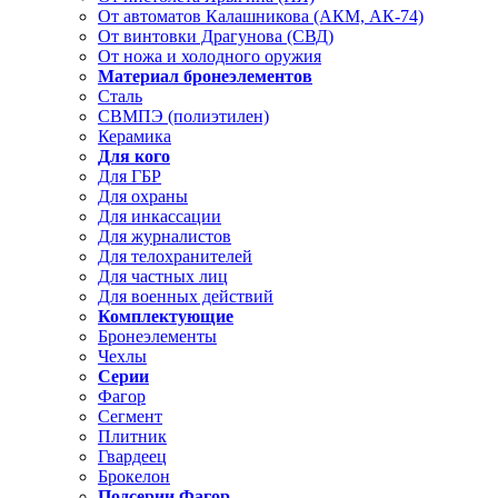
От автоматов Калашникова (АКМ, АК-74)
От винтовки Драгунова (СВД)
От ножа и холодного оружия
Материал бронеэлементов
Сталь
СВМПЭ (полиэтилен)
Керамика
Для кого
Для ГБР
Для охраны
Для инкассации
Для журналистов
Для телохранителей
Для частных лиц
Для военных действий
Комплектующие
Бронеэлементы
Чехлы
Серии
Фагор
Сегмент
Плитник
Гвардеец
Брокелон
Подсерии Фагор