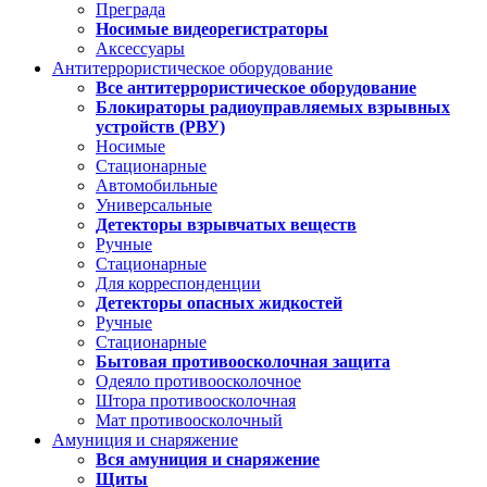
Преграда
Носимые видеорегистраторы
Аксессуары
Антитеррористическое оборудование
Все антитеррористическое оборудование
Блокираторы радиоуправляемых взрывных
устройств (РВУ)
Носимые
Стационарные
Автомобильные
Универсальные
Детекторы взрывчатых веществ
Ручные
Стационарные
Для корреспонденции
Детекторы опасных жидкостей
Ручные
Стационарные
Бытовая противоосколочная защита
Одеяло противоосколочное
Штора противоосколочная
Мат противоосколочный
Амуниция и снаряжение
Вся амуниция и снаряжение
Щиты