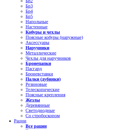
Бр2
Бр3
Бр4
Бр5
Напольные
Настенные
Кобуры и чехлы
Поясные кобуры (наружные)
Аксессуары
Наручники
Металлические
Чехлы для наручников
Бронепапки
Пасгард
Броневставки
Палки (дубинки)
Резиновые
Телескопические
Поясные крепления
Жезлы
Деревянные
Светодиодные
Со стробоскопом
Рации
Все рации