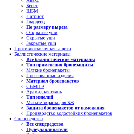
Авакс
Берет
ШБМ
Патриот
Гвардеец
По размеру выреза
Открытые уши
Скрытые уши
Закрытые уши
Противоосколочная защита
Баллистические материалы
Все баллистические материалы
Тип применения бронезащиты
Мягкие бронепакеты
Прессованные изделия
Материал бронепакетов
СВМПЭ
Арамидная ткань
Тип изделий
Мягкие экраны для БЖ
Защита бронепакетов от намокания
Производство водостойких бронепакетов
Спецсредства
Все спецсредства
Пулеулавливатели