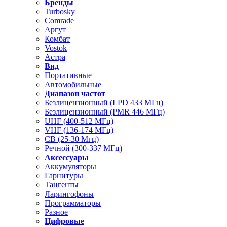
Бренды
Turbosky
Comrade
Аргут
Комбат
Vostok
Астра
Вид
Портативные
Автомобильные
Диапазон частот
Безлицензионный (LPD 433 МГц)
Безлицензионный (PMR 446 МГц)
UHF (400-512 МГц)
VHF (136-174 МГц)
CB (25-30 Мгц)
Речной (300-337 МГц)
Аксессуары
Аккумуляторы
Гарнитуры
Тангенты
Ларингофоны
Программаторы
Разное
Цифровые