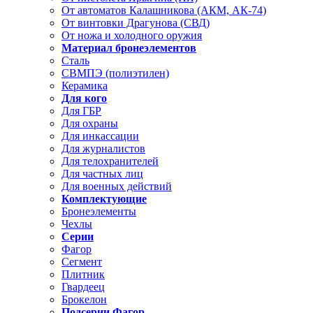
От автоматов Калашникова (АКМ, АК-74)
От винтовки Драгунова (СВД)
От ножа и холодного оружия
Материал бронеэлементов
Сталь
СВМПЭ (полиэтилен)
Керамика
Для кого
Для ГБР
Для охраны
Для инкассации
Для журналистов
Для телохранителей
Для частных лиц
Для военных действий
Комплектующие
Бронеэлементы
Чехлы
Серии
Фагор
Сегмент
Плитник
Гвардеец
Брокелон
Подсерии Фагор