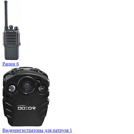
Рации
6
Видеорегистраторы для патруля
1