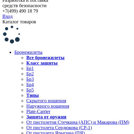
Разработка и поставка
средств безопасности
+7(499) 490 18 79
Вход
Каталог товаров
Бронежилеты
Все бронежилеты
Класс защиты
Бр1
Бр2
Бр3
Бр4
Бр5
Типы
Скрытого ношения
Наружного ношения
Plate-Carrier
Защита от оружия
От пистолетов Стечкина (АПС) и Макарова (ПМ)
От пистолета Сердюкова (СР-1)
От пистолета Ярыгина (ПЯ)