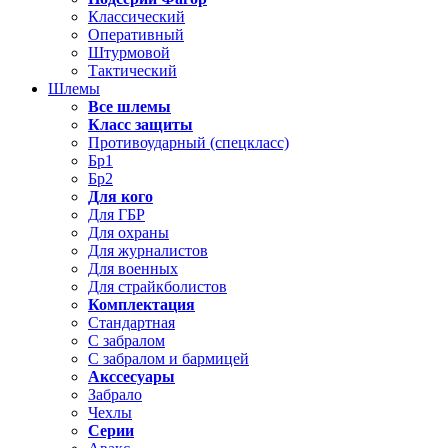
Классический
Оперативный
Штурмовой
Тактический
Шлемы
Все шлемы
Класс защиты
Противоударный (спецкласс)
Бр1
Бр2
Для кого
Для ГБР
Для охраны
Для журналистов
Для военных
Для страйкболистов
Комплектация
Стандартная
С забралом
С забралом и бармицей
Акссесуары
Забрало
Чехлы
Серии