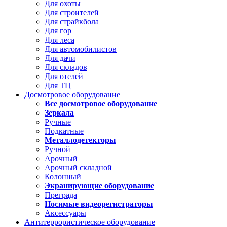
Для охоты
Для строителей
Для страйкбола
Для гор
Для леса
Для автомобилистов
Для дачи
Для складов
Для отелей
Для ТЦ
Досмотровое оборудование
Все досмотровое оборудование
Зеркала
Ручные
Подкатные
Металлодетекторы
Ручной
Арочный
Арочный складной
Колонный
Экранирующие оборудование
Преграда
Носимые видеорегистраторы
Аксессуары
Антитеррористическое оборудование