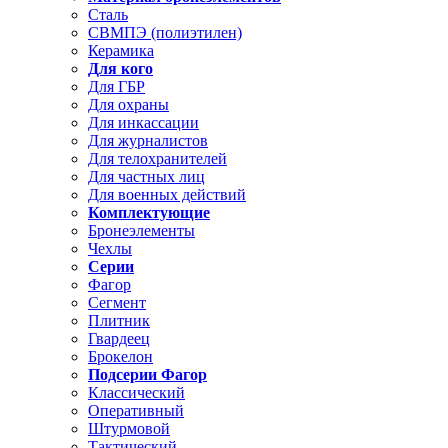
Сталь
СВМПЭ (полиэтилен)
Керамика
Для кого
Для ГБР
Для охраны
Для инкассации
Для журналистов
Для телохранителей
Для частных лиц
Для военных действий
Комплектующие
Бронеэлементы
Чехлы
Серии
Фагор
Сегмент
Плитник
Гвардеец
Брокелон
Подсерии Фагор
Классический
Оперативный
Штурмовой
Тактический