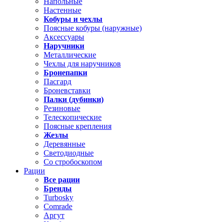
Напольные
Настенные
Кобуры и чехлы
Поясные кобуры (наружные)
Аксессуары
Наручники
Металлические
Чехлы для наручников
Бронепапки
Пасгард
Броневставки
Палки (дубинки)
Резиновые
Телескопические
Поясные крепления
Жезлы
Деревянные
Светодиодные
Со стробоскопом
Рации
Все рации
Бренды
Turbosky
Comrade
Аргут