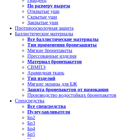
Гвардеец
По размеру выреза
Открытые уши
Скрытые уши
Закрытые уши
Противоосколочная защита
Баллистические материалы
Все баллистические материалы
Тип применения бронезащиты
Мягкие бронепакеты
Прессованные изделия
Материал бронепакетов
СВМПЭ
Арамидная ткань
Тип изделий
Мягкие экраны для БЖ
Защита бронепакетов от намокания
Производство водостойких бронепакетов
Спецсредства
Все спецсредства
Пулеулавливатели
Бр2
Бр3
Бр4
Бр5