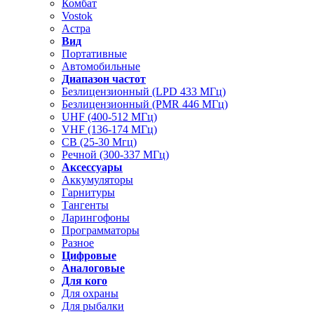
Комбат
Vostok
Астра
Вид
Портативные
Автомобильные
Диапазон частот
Безлицензионный (LPD 433 МГц)
Безлицензионный (PMR 446 МГц)
UHF (400-512 МГц)
VHF (136-174 МГц)
CB (25-30 Мгц)
Речной (300-337 МГц)
Аксессуары
Аккумуляторы
Гарнитуры
Тангенты
Ларингофоны
Программаторы
Разное
Цифровые
Аналоговые
Для кого
Для охраны
Для рыбалки