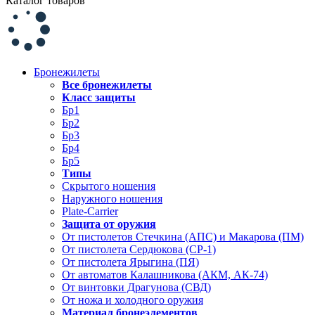
Каталог товаров
Бронежилеты
Все бронежилеты
Класс защиты
Бр1
Бр2
Бр3
Бр4
Бр5
Типы
Скрытого ношения
Наружного ношения
Plate-Carrier
Защита от оружия
От пистолетов Стечкина (АПС) и Макарова (ПМ)
От пистолета Сердюкова (СР-1)
От пистолета Ярыгина (ПЯ)
От автоматов Калашникова (АКМ, АК-74)
От винтовки Драгунова (СВД)
От ножа и холодного оружия
Материал бронеэлементов