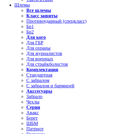
Шлемы
Все шлемы
Класс защиты
Противоударный (спецкласс)
Бр1
Бр2
Для кого
Для ГБР
Для охраны
Для журналистов
Для военных
Для страйкболистов
Комплектация
Стандартная
С забралом
С забралом и бармицей
Акссесуары
Забрало
Чехлы
Серии
Авакс
Берет
ШБМ
Патриот