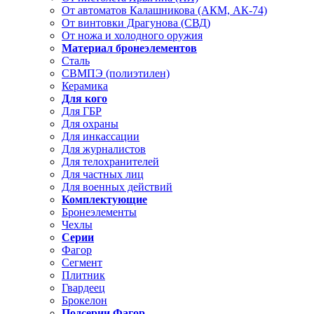
От автоматов Калашникова (АКМ, АК-74)
От винтовки Драгунова (СВД)
От ножа и холодного оружия
Материал бронеэлементов
Сталь
СВМПЭ (полиэтилен)
Керамика
Для кого
Для ГБР
Для охраны
Для инкассации
Для журналистов
Для телохранителей
Для частных лиц
Для военных действий
Комплектующие
Бронеэлементы
Чехлы
Серии
Фагор
Сегмент
Плитник
Гвардеец
Брокелон
Подсерии Фагор