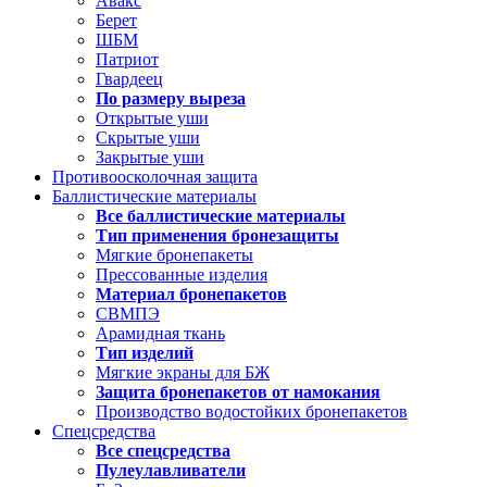
Авакс
Берет
ШБМ
Патриот
Гвардеец
По размеру выреза
Открытые уши
Скрытые уши
Закрытые уши
Противоосколочная защита
Баллистические материалы
Все баллистические материалы
Тип применения бронезащиты
Мягкие бронепакеты
Прессованные изделия
Материал бронепакетов
СВМПЭ
Арамидная ткань
Тип изделий
Мягкие экраны для БЖ
Защита бронепакетов от намокания
Производство водостойких бронепакетов
Спецсредства
Все спецсредства
Пулеулавливатели