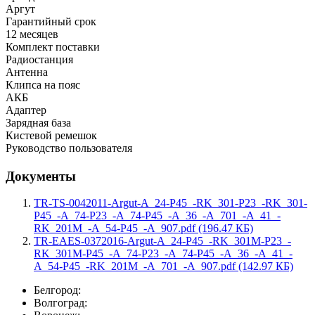
Аргут
Гарантийный срок
12 месяцев
Комплект поставки
Радиостанция
Антенна
Клипса на пояс
АКБ
Адаптер
Зарядная база
Кистевой ремешок
Руководство пользователя
Документы
TR-TS-0042011-Argut-A_24-P45_-RK_301-P23_-RK_301-
P45_-A_74-P23_-A_74-P45_-A_36_-A_701_-A_41_-
RK_201M_-A_54-P45_-A_907.pdf (196.47 КБ)
TR-EAES-0372016-Argut-A_24-P45_-RK_301M-P23_-
RK_301M-P45_-A_74-P23_-A_74-P45_-A_36_-A_41_-
A_54-P45_-RK_201M_-A_701_-A_907.pdf (142.97 КБ)
Белгород:
Волгоград: