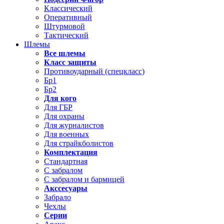
Классический
Оперативный
Штурмовой
Тактический
Шлемы
Все шлемы
Класс защиты
Противоударный (спецкласс)
Бр1
Бр2
Для кого
Для ГБР
Для охраны
Для журналистов
Для военных
Для страйкболистов
Комплектация
Стандартная
С забралом
С забралом и бармицей
Акссесуары
Забрало
Чехлы
Серии