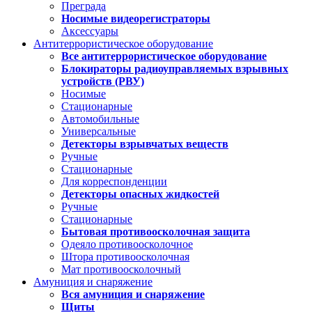
Преграда
Носимые видеорегистраторы
Аксессуары
Антитеррористическое оборудование
Все антитеррористическое оборудование
Блокираторы радиоуправляемых взрывных
устройств (РВУ)
Носимые
Стационарные
Автомобильные
Универсальные
Детекторы взрывчатых веществ
Ручные
Стационарные
Для корреспонденции
Детекторы опасных жидкостей
Ручные
Стационарные
Бытовая противоосколочная защита
Одеяло противоосколочное
Штора противоосколочная
Мат противоосколочный
Амуниция и снаряжение
Вся амуниция и снаряжение
Щиты