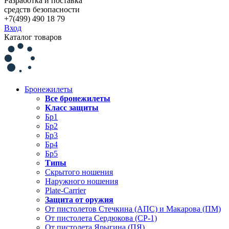
Разработка и поставка
средств безопасности
+7(499) 490 18 79
Вход
Каталог товаров
Бронежилеты
Все бронежилеты
Класс защиты
Бр1
Бр2
Бр3
Бр4
Бр5
Типы
Скрытого ношения
Наружного ношения
Plate-Carrier
Защита от оружия
От пистолетов Стечкина (АПС) и Макарова (ПМ)
От пистолета Сердюкова (СР-1)
От пистолета Ярыгина (ПЯ)