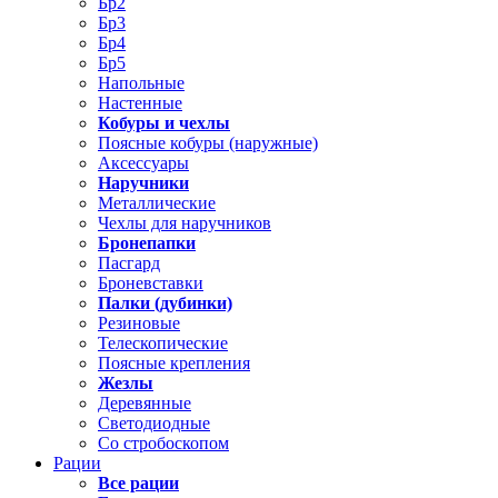
Бр2
Бр3
Бр4
Бр5
Напольные
Настенные
Кобуры и чехлы
Поясные кобуры (наружные)
Аксессуары
Наручники
Металлические
Чехлы для наручников
Бронепапки
Пасгард
Броневставки
Палки (дубинки)
Резиновые
Телескопические
Поясные крепления
Жезлы
Деревянные
Светодиодные
Со стробоскопом
Рации
Все рации