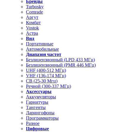
Бренды
Turbosky
Comrade
Аргут
Комбат
Vostok
Астра
Вид
Портативные
Автомобильные
Диапазон частот
Безлицензионный (LPD 433 МГц)
Безлицензионный (PMR 446 МГц)
UHF (400-512 МГц)
VHF (136-174 МГц)
CB (25-30 Мгц)
Речной (300-337 МГц)
Аксессуары
Аккумуляторы
Гарнитуры
Тангенты
Ларингофоны
Программаторы
Разное
Цифровые