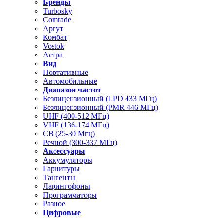
Бренды
Turbosky
Comrade
Аргут
Комбат
Vostok
Астра
Вид
Портативные
Автомобильные
Диапазон частот
Безлицензионный (LPD 433 МГц)
Безлицензионный (PMR 446 МГц)
UHF (400-512 МГц)
VHF (136-174 МГц)
CB (25-30 Мгц)
Речной (300-337 МГц)
Аксессуары
Аккумуляторы
Гарнитуры
Тангенты
Ларингофоны
Программаторы
Разное
Цифровые