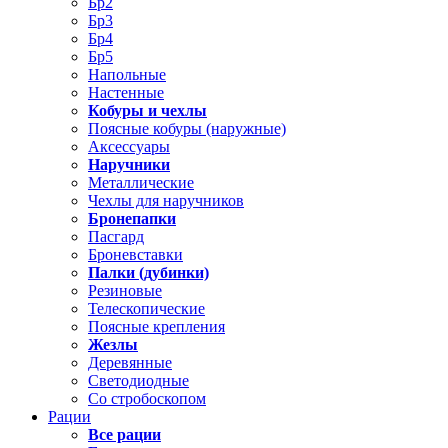
Бр2
Бр3
Бр4
Бр5
Напольные
Настенные
Кобуры и чехлы
Поясные кобуры (наружные)
Аксессуары
Наручники
Металлические
Чехлы для наручников
Бронепапки
Пасгард
Броневставки
Палки (дубинки)
Резиновые
Телескопические
Поясные крепления
Жезлы
Деревянные
Светодиодные
Со стробоскопом
Рации
Все рации