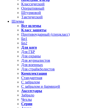
Классический
Оперативный
Штурмовой
Тактический
Шлемы
Все шлемы
Класс защиты
Противоударный (спецкласс)
Бр1
Бр2
Для кого
Для ГБР
Для охраны
Для журналистов
Для военных
Для страйкболистов
Комплектация
Стандартная
С забралом
С забралом и бармицей
Акссесуары
Забрало
Чехлы
Серии