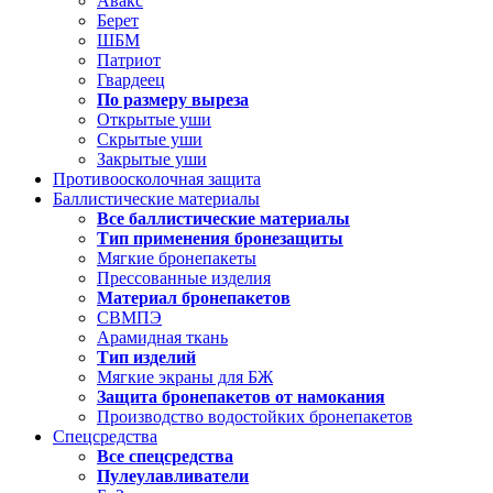
Авакс
Берет
ШБМ
Патриот
Гвардеец
По размеру выреза
Открытые уши
Скрытые уши
Закрытые уши
Противоосколочная защита
Баллистические материалы
Все баллистические материалы
Тип применения бронезащиты
Мягкие бронепакеты
Прессованные изделия
Материал бронепакетов
СВМПЭ
Арамидная ткань
Тип изделий
Мягкие экраны для БЖ
Защита бронепакетов от намокания
Производство водостойких бронепакетов
Спецсредства
Все спецсредства
Пулеулавливатели