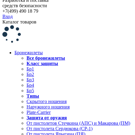
Разработка и поставка
средств безопасности
+7(499) 490 18 79
Вход
Каталог товаров
Бронежилеты
Все бронежилеты
Класс защиты
Бр1
Бр2
Бр3
Бр4
Бр5
Типы
Скрытого ношения
Наружного ношения
Plate-Carrier
Защита от оружия
От пистолетов Стечкина (АПС) и Макарова (ПМ)
От пистолета Сердюкова (СР-1)
От пистолета Ярыгина (ПЯ)