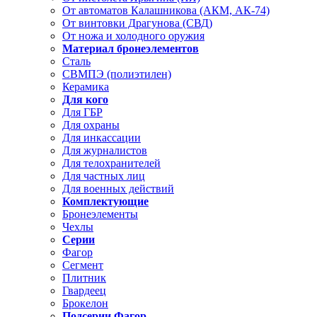
От автоматов Калашникова (АКМ, АК-74)
От винтовки Драгунова (СВД)
От ножа и холодного оружия
Материал бронеэлементов
Сталь
СВМПЭ (полиэтилен)
Керамика
Для кого
Для ГБР
Для охраны
Для инкассации
Для журналистов
Для телохранителей
Для частных лиц
Для военных действий
Комплектующие
Бронеэлементы
Чехлы
Серии
Фагор
Сегмент
Плитник
Гвардеец
Брокелон
Подсерии Фагор