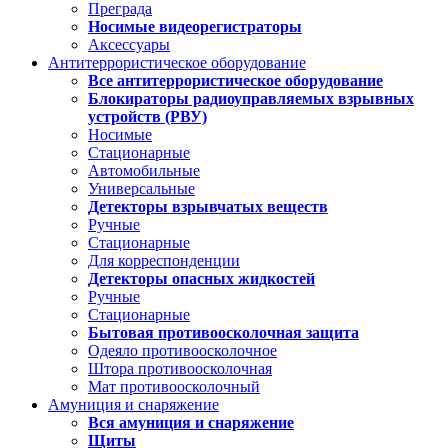
Преграда
Носимые видеорегистраторы
Аксессуары
Антитеррористическое оборудование
Все антитеррористическое оборудование
Блокираторы радиоуправляемых взрывных
устройств (РВУ)
Носимые
Стационарные
Автомобильные
Универсальные
Детекторы взрывчатых веществ
Ручные
Стационарные
Для корреспонденции
Детекторы опасных жидкостей
Ручные
Стационарные
Бытовая противоосколочная защита
Одеяло противоосколочное
Штора противоосколочная
Мат противоосколочный
Амуниция и снаряжение
Вся амуниция и снаряжение
Щиты