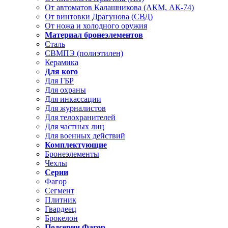
От автоматов Калашникова (АКМ, АК-74)
От винтовки Драгунова (СВД)
От ножа и холодного оружия
Материал бронеэлементов
Сталь
СВМПЭ (полиэтилен)
Керамика
Для кого
Для ГБР
Для охраны
Для инкассации
Для журналистов
Для телохранителей
Для частных лиц
Для военных действий
Комплектующие
Бронеэлементы
Чехлы
Серии
Фагор
Сегмент
Плитник
Гвардеец
Брокелон
Подсерии Фагор