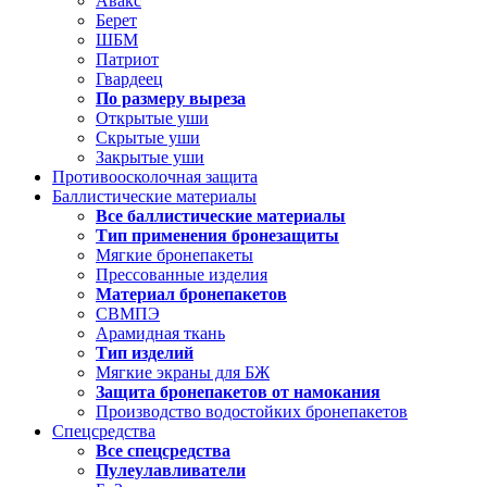
Авакс
Берет
ШБМ
Патриот
Гвардеец
По размеру выреза
Открытые уши
Скрытые уши
Закрытые уши
Противоосколочная защита
Баллистические материалы
Все баллистические материалы
Тип применения бронезащиты
Мягкие бронепакеты
Прессованные изделия
Материал бронепакетов
СВМПЭ
Арамидная ткань
Тип изделий
Мягкие экраны для БЖ
Защита бронепакетов от намокания
Производство водостойких бронепакетов
Спецсредства
Все спецсредства
Пулеулавливатели