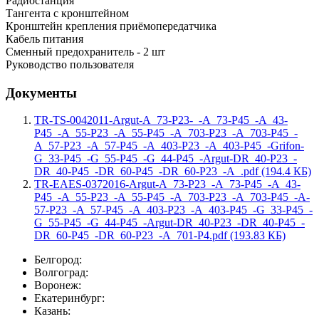
Радиостанция
Тангента с кронштейном
Кронштейн крепления приёмопередатчика
Кабель питания
Сменный предохранитель - 2 шт
Руководство пользователя
Документы
TR-TS-0042011-Argut-A_73-P23-_-A_73-P45_-A_43-
P45_-A_55-P23_-A_55-P45_-A_703-P23_-A_703-P45_-
A_57-P23_-A_57-P45_-A_403-P23_-A_403-P45_-Grifon-
G_33-P45_-G_55-P45_-G_44-P45_-Argut-DR_40-P23_-
DR_40-P45_-DR_60-P45_-DR_60-P23_-A_.pdf (194.4 КБ)
TR-EAES-0372016-Argut-A_73-P23_-A_73-P45_-A_43-
P45_-A_55-P23_-A_55-P45_-A_703-P23_-A_703-P45_-A-
57-P23_-A_57-P45_-A_403-P23_-A_403-P45_-G_33-P45_-
G_55-P45_-G_44-P45_-Argut-DR_40-P23_-DR_40-P45_-
DR_60-P45_-DR_60-P23_-A_701-P4.pdf (193.83 КБ)
Белгород:
Волгоград:
Воронеж:
Екатеринбург:
Казань: