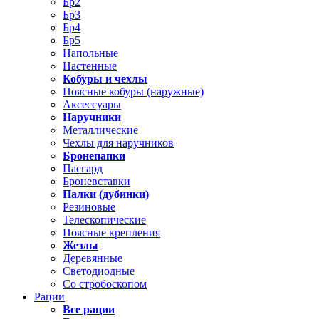
Бр2
Бр3
Бр4
Бр5
Напольные
Настенные
Кобуры и чехлы
Поясные кобуры (наружные)
Аксессуары
Наручники
Металлические
Чехлы для наручников
Бронепапки
Пасгард
Броневставки
Палки (дубинки)
Резиновые
Телескопические
Поясные крепления
Жезлы
Деревянные
Светодиодные
Со стробоскопом
Рации
Все рации