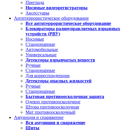
Преграда
Носимые видеорегистраторы
Аксессуары
Антитеррористическое оборудование
Все антитеррористическое оборудование
Блокираторы радиоуправляемых взрывных
устройств (РВУ)
Носимые
Стационарные
Автомобильные
Универсальные
Детекторы взрывчатых веществ
Ручные
Стационарные
Для корреспонденции
Детекторы опасных жидкостей
Ручные
Стационарные
Бытовая противоосколочная защита
Одеяло противоосколочное
Штора противоосколочная
Мат противоосколочный
Амуниция и снаряжение
Вся амуниция и снаряжение
Щиты