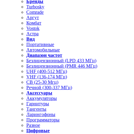
Бренды
Turbosky
Comrade
Аргут
Комбат
Vostok
Астра
Вид
Портативные
Автомобильные
Диапазон частот
Безлицензионный (LPD 433 МГц)
Безлицензионный (PMR 446 МГц)
UHF (400-512 МГц)
VHF (136-174 МГц)
CB (25-30 Мгц)
Речной (300-337 МГц)
Аксессуары
Аккумуляторы
Гарнитуры
Тангенты
Ларингофоны
Программаторы
Разное
Цифровые