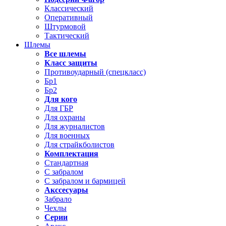
Классический
Оперативный
Штурмовой
Тактический
Шлемы
Все шлемы
Класс защиты
Противоударный (спецкласс)
Бр1
Бр2
Для кого
Для ГБР
Для охраны
Для журналистов
Для военных
Для страйкболистов
Комплектация
Стандартная
С забралом
С забралом и бармицей
Акссесуары
Забрало
Чехлы
Серии