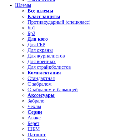
Шлемы
Все шлемы
Класс защиты
Противоударный (спецкласс)
Бр1
Бр2
Для кого
Для ГБР
Для охраны
Для журналистов
Для военных
Для страйкболистов
Комплектация
Стандартная
С забралом
С забралом и бармицей
Акссесуары
Забрало
Чехлы
Серии
Авакс
Берет
ШБМ
Патриот