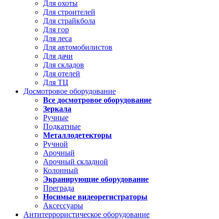
Для охоты
Для строителей
Для страйкбола
Для гор
Для леса
Для автомобилистов
Для дачи
Для складов
Для отелей
Для ТЦ
Досмотровое оборудование
Все досмотровое оборудование
Зеркала
Ручные
Подкатные
Металлодетекторы
Ручной
Арочный
Арочный складной
Колонный
Экранирующие оборудование
Преграда
Носимые видеорегистраторы
Аксессуары
Антитеррористическое оборудование