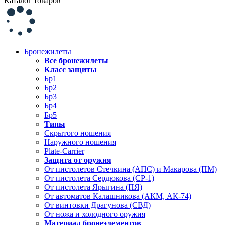
Каталог товаров
Бронежилеты
Все бронежилеты
Класс защиты
Бр1
Бр2
Бр3
Бр4
Бр5
Типы
Скрытого ношения
Наружного ношения
Plate-Carrier
Защита от оружия
От пистолетов Стечкина (АПС) и Макарова (ПМ)
От пистолета Сердюкова (СР-1)
От пистолета Ярыгина (ПЯ)
От автоматов Калашникова (АКМ, АК-74)
От винтовки Драгунова (СВД)
От ножа и холодного оружия
Материал бронеэлементов