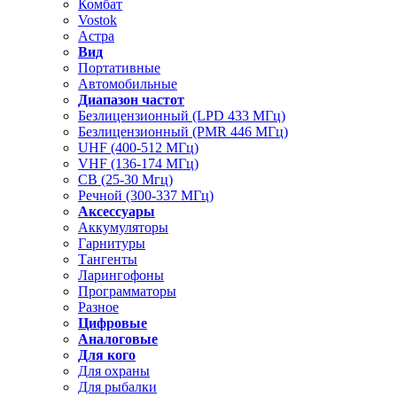
Комбат
Vostok
Астра
Вид
Портативные
Автомобильные
Диапазон частот
Безлицензионный (LPD 433 МГц)
Безлицензионный (PMR 446 МГц)
UHF (400-512 МГц)
VHF (136-174 МГц)
CB (25-30 Мгц)
Речной (300-337 МГц)
Аксессуары
Аккумуляторы
Гарнитуры
Тангенты
Ларингофоны
Программаторы
Разное
Цифровые
Аналоговые
Для кого
Для охраны
Для рыбалки