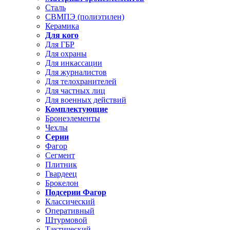
Сталь
СВМПЭ (полиэтилен)
Керамика
Для кого
Для ГБР
Для охраны
Для инкассации
Для журналистов
Для телохранителей
Для частных лиц
Для военных действий
Комплектующие
Бронеэлементы
Чехлы
Серии
Фагор
Сегмент
Плитник
Гвардеец
Брокелон
Подсерии Фагор
Классический
Оперативный
Штурмовой
Тактический