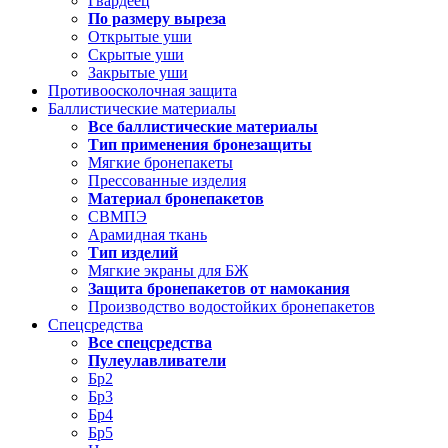
Гвардеец
По размеру выреза
Открытые уши
Скрытые уши
Закрытые уши
Противоосколочная защита
Баллистические материалы
Все баллистические материалы
Тип применения бронезащиты
Мягкие бронепакеты
Прессованные изделия
Материал бронепакетов
СВМПЭ
Арамидная ткань
Тип изделий
Мягкие экраны для БЖ
Защита бронепакетов от намокания
Производство водостойких бронепакетов
Спецсредства
Все спецсредства
Пулеулавливатели
Бр2
Бр3
Бр4
Бр5