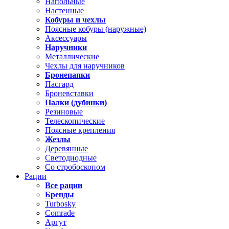
Напольные
Настенные
Кобуры и чехлы
Поясные кобуры (наружные)
Аксессуары
Наручники
Металлические
Чехлы для наручников
Бронепапки
Пасгард
Броневставки
Палки (дубинки)
Резиновые
Телескопические
Поясные крепления
Жезлы
Деревянные
Светодиодные
Со стробоскопом
Рации
Все рации
Бренды
Turbosky
Comrade
Аргут