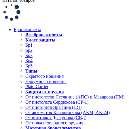
Каталог товаров
Бронежилеты
Все бронежилеты
Класс защиты
Бр1
Бр2
Бр3
Бр4
Бр5
Типы
Скрытого ношения
Наружного ношения
Plate-Carrier
Защита от оружия
От пистолетов Стечкина (АПС) и Макарова (ПМ)
От пистолета Сердюкова (СР-1)
От пистолета Ярыгина (ПЯ)
От автоматов Калашникова (АКМ, АК-74)
От винтовки Драгунова (СВД)
От ножа и холодного оружия
Материал бронеэлементов