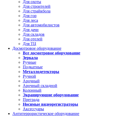
Для охоты
Для строителей
Для страйкбола
Для гор
Для леса
Для автомобилистов
Для дачи
Для складов
Для отелей
Для ТЦ
Досмотровое оборудование
Все досмотровое оборудование
Зеркала
Ручные
Подкатные
Металлодетекторы
Ручной
Арочный
Арочный складной
Колонный
Экранирующие оборудование
Преграда
Носимые видеорегистраторы
Аксессуары
Антитеррористическое оборудование