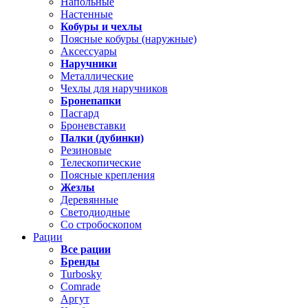
Напольные
Настенные
Кобуры и чехлы
Поясные кобуры (наружные)
Аксессуары
Наручники
Металлические
Чехлы для наручников
Бронепапки
Пасгард
Броневставки
Палки (дубинки)
Резиновые
Телескопические
Поясные крепления
Жезлы
Деревянные
Светодиодные
Со стробоскопом
Рации
Все рации
Бренды
Turbosky
Comrade
Аргут