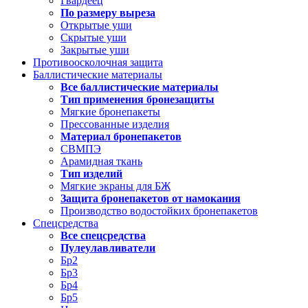
Гвардеец
По размеру выреза
Открытые уши
Скрытые уши
Закрытые уши
Противоосколочная защита
Баллистические материалы
Все баллистические материалы
Тип применения бронезащиты
Мягкие бронепакеты
Прессованные изделия
Материал бронепакетов
СВМПЭ
Арамидная ткань
Тип изделий
Мягкие экраны для БЖ
Защита бронепакетов от намокания
Производство водостойких бронепакетов
Спецсредства
Все спецсредства
Пулеулавливатели
Бр2
Бр3
Бр4
Бр5