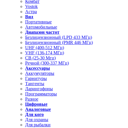
Комбат
Vostok
Астра
Вид
Портативные
Автомобильные
Диапазон частот
Безлицензионный (LPD 433 МГц)
Безлицензионный (PMR 446 МГц)
UHF (400-512 МГц)
VHF (136-174 МГц)
CB (25-30 Мгц)
Речной (300-337 МГц)
Аксессуары
Аккумуляторы
Гарнитуры
Тангенты
Ларингофоны
Программаторы
Разное
Цифровые
Аналоговые
Для кого
Для охраны
Для рыбалки