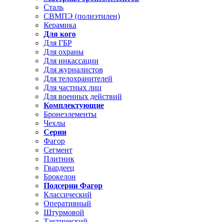
Сталь
СВМПЭ (полиэтилен)
Керамика
Для кого
Для ГБР
Для охраны
Для инкассации
Для журналистов
Для телохранителей
Для частных лиц
Для военных действий
Комплектующие
Бронеэлементы
Чехлы
Серии
Фагор
Сегмент
Плитник
Гвардеец
Брокелон
Подсерии Фагор
Классический
Оперативный
Штурмовой
Тактический