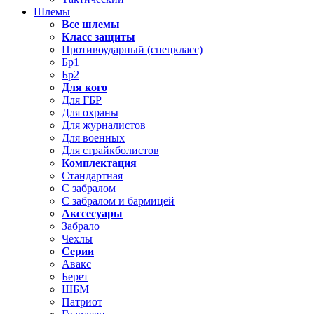
Шлемы
Все шлемы
Класс защиты
Противоударный (спецкласс)
Бр1
Бр2
Для кого
Для ГБР
Для охраны
Для журналистов
Для военных
Для страйкболистов
Комплектация
Стандартная
С забралом
С забралом и бармицей
Акссесуары
Забрало
Чехлы
Серии
Авакс
Берет
ШБМ
Патриот