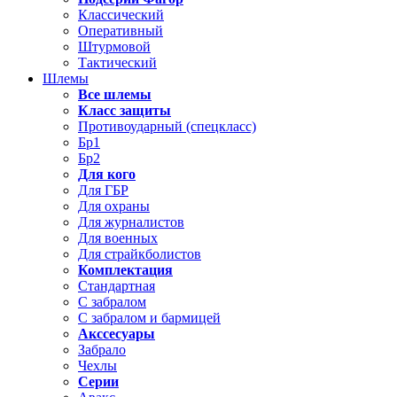
Классический
Оперативный
Штурмовой
Тактический
Шлемы
Все шлемы
Класс защиты
Противоударный (спецкласс)
Бр1
Бр2
Для кого
Для ГБР
Для охраны
Для журналистов
Для военных
Для страйкболистов
Комплектация
Стандартная
С забралом
С забралом и бармицей
Акссесуары
Забрало
Чехлы
Серии