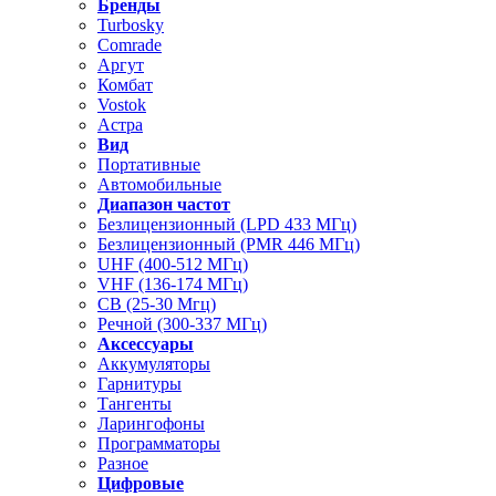
Бренды
Turbosky
Comrade
Аргут
Комбат
Vostok
Астра
Вид
Портативные
Автомобильные
Диапазон частот
Безлицензионный (LPD 433 МГц)
Безлицензионный (PMR 446 МГц)
UHF (400-512 МГц)
VHF (136-174 МГц)
CB (25-30 Мгц)
Речной (300-337 МГц)
Аксессуары
Аккумуляторы
Гарнитуры
Тангенты
Ларингофоны
Программаторы
Разное
Цифровые