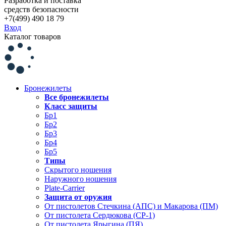
Разработка и поставка
средств безопасности
+7(499) 490 18 79
Вход
Каталог товаров
Бронежилеты
Все бронежилеты
Класс защиты
Бр1
Бр2
Бр3
Бр4
Бр5
Типы
Скрытого ношения
Наружного ношения
Plate-Carrier
Защита от оружия
От пистолетов Стечкина (АПС) и Макарова (ПМ)
От пистолета Сердюкова (СР-1)
От пистолета Ярыгина (ПЯ)