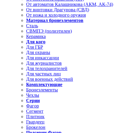
От автоматов Калашникова (АКМ, АК-74)
От винтовки Драгунова (СВД)
От ножа и холодного оружия
Материал бронеэлементов
Сталь
СВМПЭ (полиэтилен)
Керамика
Для кого
Для ГБР
Для охраны
Для инкассации
Для журналистов
Для телохранителей
Для частных лиц
Для военных действий
Комплектующие
Бронеэлементы
Чехлы
Серии
Фагор
Сегмент
Плитник
Гвардеец
Брокелон
Подсерии Фагор