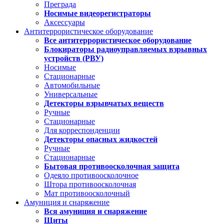
Преграда
Носимые видеорегистраторы
Аксессуары
Антитеррористическое оборудование
Все антитеррористическое оборудование
Блокираторы радиоуправляемых взрывных
устройств (РВУ)
Носимые
Стационарные
Автомобильные
Универсальные
Детекторы взрывчатых веществ
Ручные
Стационарные
Для корреспонденции
Детекторы опасных жидкостей
Ручные
Стационарные
Бытовая противоосколочная защита
Одеяло противоосколочное
Штора противоосколочная
Мат противоосколочный
Амуниция и снаряжение
Вся амуниция и снаряжение
Щиты