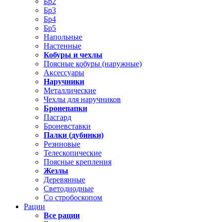
Бр2
Бр3
Бр4
Бр5
Напольные
Настенные
Кобуры и чехлы
Поясные кобуры (наружные)
Аксессуары
Наручники
Металлические
Чехлы для наручников
Бронепапки
Пасгард
Броневставки
Палки (дубинки)
Резиновые
Телескопические
Поясные крепления
Жезлы
Деревянные
Светодиодные
Со стробоскопом
Рации
Все рации