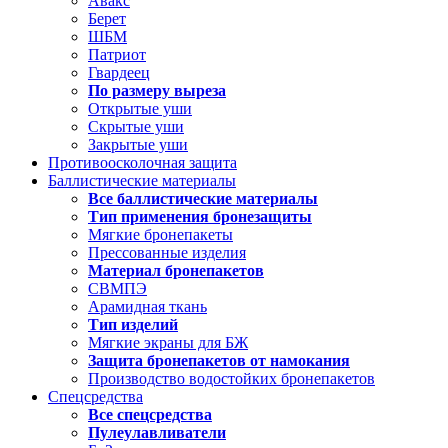
Авакс
Берет
ШБМ
Патриот
Гвардеец
По размеру выреза
Открытые уши
Скрытые уши
Закрытые уши
Противоосколочная защита
Баллистические материалы
Все баллистические материалы
Тип применения бронезащиты
Мягкие бронепакеты
Прессованные изделия
Материал бронепакетов
СВМПЭ
Арамидная ткань
Тип изделий
Мягкие экраны для БЖ
Защита бронепакетов от намокания
Производство водостойких бронепакетов
Спецсредства
Все спецсредства
Пулеулавливатели