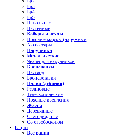
Бр2
Бр3
Бр4
Бр5
Напольные
Настенные
Кобуры и чехлы
Поясные кобуры (наружные)
Аксессуары
Наручники
Металлические
Чехлы для наручников
Бронепапки
Пасгард
Броневставки
Палки (дубинки)
Резиновые
Телескопические
Поясные крепления
Жезлы
Деревянные
Светодиодные
Со стробоскопом
Рации
Все рации