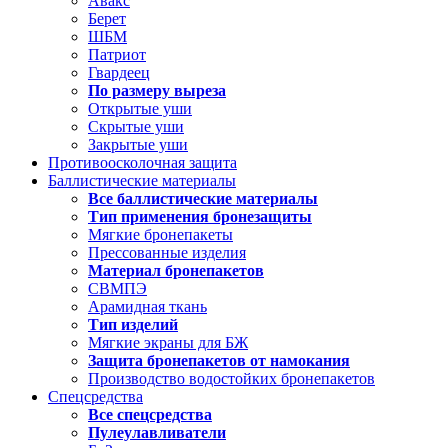
Авакс
Берет
ШБМ
Патриот
Гвардеец
По размеру выреза
Открытые уши
Скрытые уши
Закрытые уши
Противоосколочная защита
Баллистические материалы
Все баллистические материалы
Тип применения бронезащиты
Мягкие бронепакеты
Прессованные изделия
Материал бронепакетов
СВМПЭ
Арамидная ткань
Тип изделий
Мягкие экраны для БЖ
Защита бронепакетов от намокания
Производство водостойких бронепакетов
Спецсредства
Все спецсредства
Пулеулавливатели