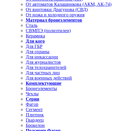
От автоматов Калашникова (АКМ, АК-74)
От винтовки Драгунова (СВД)
От ножа и холодного оружия
Материал бронеэлементов
Сталь
СВМПЭ (полиэтилен)
Керамика
Для кого
Для ГБР
Для охраны
Для инкассации
Для журналистов
Для телохранителей
Для частных лиц
Для военных действий
Комплектующие
Бронеэлементы
Чехлы
Серии
Фагор
Сегмент
Плитник
Гвардеец
Брокелон
Подсерии Фагор