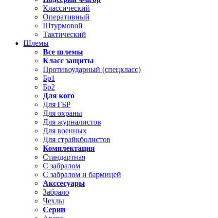
Классический
Оперативный
Штурмовой
Тактический
Шлемы
Все шлемы
Класс защиты
Противоударный (спецкласс)
Бр1
Бр2
Для кого
Для ГБР
Для охраны
Для журналистов
Для военных
Для страйкболистов
Комплектация
Стандартная
С забралом
С забралом и бармицей
Акссесуары
Забрало
Чехлы
Серии