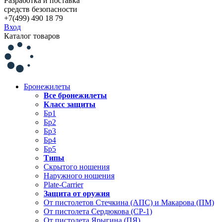
Разработка и поставка
средств безопасности
+7(499) 490 18 79
Вход
Каталог товаров
Бронежилеты
Все бронежилеты
Класс защиты
Бр1
Бр2
Бр3
Бр4
Бр5
Типы
Скрытого ношения
Наружного ношения
Plate-Carrier
Защита от оружия
От пистолетов Стечкина (АПС) и Макарова (ПМ)
От пистолета Сердюкова (СР-1)
От пистолета Ярыгина (ПЯ)