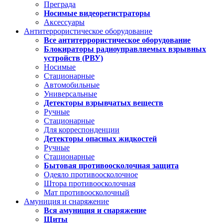
Преграда
Носимые видеорегистраторы
Аксессуары
Антитеррористическое оборудование
Все антитеррористическое оборудование
Блокираторы радиоуправляемых взрывных
устройств (РВУ)
Носимые
Стационарные
Автомобильные
Универсальные
Детекторы взрывчатых веществ
Ручные
Стационарные
Для корреспонденции
Детекторы опасных жидкостей
Ручные
Стационарные
Бытовая противоосколочная защита
Одеяло противоосколочное
Штора противоосколочная
Мат противоосколочный
Амуниция и снаряжение
Вся амуниция и снаряжение
Щиты