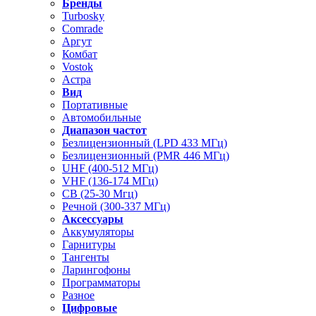
Бренды
Turbosky
Comrade
Аргут
Комбат
Vostok
Астра
Вид
Портативные
Автомобильные
Диапазон частот
Безлицензионный (LPD 433 МГц)
Безлицензионный (PMR 446 МГц)
UHF (400-512 МГц)
VHF (136-174 МГц)
CB (25-30 Мгц)
Речной (300-337 МГц)
Аксессуары
Аккумуляторы
Гарнитуры
Тангенты
Ларингофоны
Программаторы
Разное
Цифровые