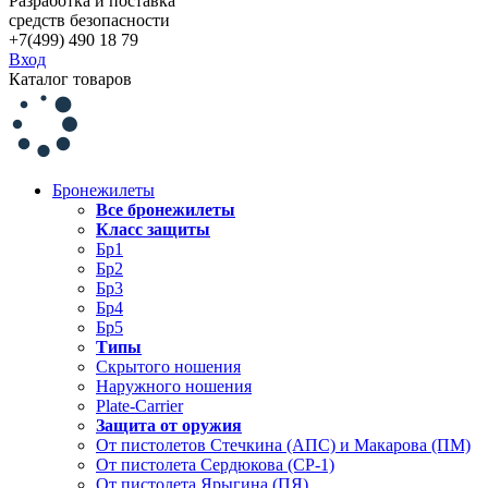
Разработка и поставка
средств безопасности
+7(499) 490 18 79
Вход
Каталог товаров
Бронежилеты
Все бронежилеты
Класс защиты
Бр1
Бр2
Бр3
Бр4
Бр5
Типы
Скрытого ношения
Наружного ношения
Plate-Carrier
Защита от оружия
От пистолетов Стечкина (АПС) и Макарова (ПМ)
От пистолета Сердюкова (СР-1)
От пистолета Ярыгина (ПЯ)