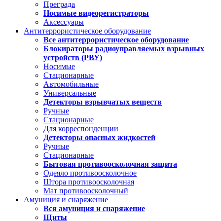
Преграда
Носимые видеорегистраторы
Аксессуары
Антитеррористическое оборудование
Все антитеррористическое оборудование
Блокираторы радиоуправляемых взрывных
устройств (РВУ)
Носимые
Стационарные
Автомобильные
Универсальные
Детекторы взрывчатых веществ
Ручные
Стационарные
Для корреспонденции
Детекторы опасных жидкостей
Ручные
Стационарные
Бытовая противоосколочная защита
Одеяло противоосколочное
Штора противоосколочная
Мат противоосколочный
Амуниция и снаряжение
Вся амуниция и снаряжение
Щиты