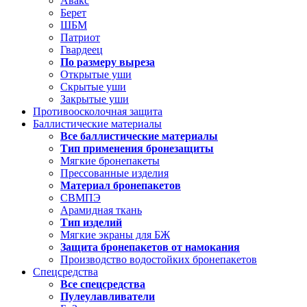
Авакс
Берет
ШБМ
Патриот
Гвардеец
По размеру выреза
Открытые уши
Скрытые уши
Закрытые уши
Противоосколочная защита
Баллистические материалы
Все баллистические материалы
Тип применения бронезащиты
Мягкие бронепакеты
Прессованные изделия
Материал бронепакетов
СВМПЭ
Арамидная ткань
Тип изделий
Мягкие экраны для БЖ
Защита бронепакетов от намокания
Производство водостойких бронепакетов
Спецсредства
Все спецсредства
Пулеулавливатели