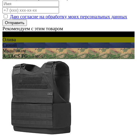
Даю согласие на обработку моих персональных данных
Отправить
Рекомендуем с этим товаром
Черный
Олива
Синий
Мультикам
A-TACS FG — мох