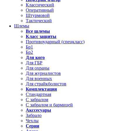
Классический
Оперативный
Штурмовой
Тактический
Шлемы
Все шлемы
Класс защиты
Противоударный (спецкласс)
Бр1
Бр2
Для кого
Для ГБР
Для охраны
Для журналистов
Для военных
Для страйкболистов
Комплектация
Стандартная
С забралом
С забралом и бармицей
Акссесуары
Забрало
Чехлы
Серии