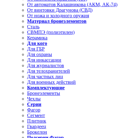
От автоматов Калашникова (АКМ, АК-74)
От винтовки Драгунова (СВД)
От ножа и холодного оружия
Материал бронеэлементов
Сталь
СВМПЭ (полиэтилен)
Керамика
Для кого
Для ГБР
Для охраны
Для инкассации
Для журналистов
Для телохранителей
Для частных лиц
Для военных действий
Комплектующие
Бронеэлементы
Чехлы
Серии
Фагор
Сегмент
Плитник
Гвардеец
Брокелон
Подсерии Фагор