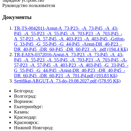
Зарядное устройство
Руководство пользователя
Документы
TR-TS-0042011-Argut-A_73-P23-_-A_73-P45_-A_43-
P45_-A_55-P23_-A_55-P45_-A_703-P23_-A_703-P45_-
A_57-P23_-A_57-P45_-A_403-P23_-A_403-P45_-Grifon-
G_33-P45_-G_55-P45_-G_44-P45_-Argut-DR_40-P23_-
DR_40-P45_-DR_60-P45_-DR_60-P23_-A_.pdf (194.4 КБ)
TR-EAES-0372016-Argut-A_73-P23_-A_73-P45_-A_43-
P45_-A_55-P23_-A_55-P45_-A_703-P23_-A_703-P45_-A-
57-P23_-A_57-P45_-A_403-P23_-A_403-P45_-G_33-P45_-
G_55-P45_-G_44-P45_-Argut-DR_40-P23_-DR_40-P45_-
DR_60-P45_-DR_60-P23_-A_701-P4.pdf (193.83 КБ)
Sertifikat-ARGUT-A_73-do-19.08.2027.pdf (578.95 КБ)
Белгород:
Волгоград:
Воронеж:
Екатеринбург:
Казань:
Краснодар:
Красноярск:
Нижний Новгород: