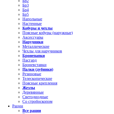
Бр2
Бр3
Бр4
Бр5
Напольные
Настенные
Кобуры и чехлы
Поясные кобуры (наружные)
Аксессуары
Наручники
Металлические
Чехлы для наручников
Бронепапки
Пасгард
Броневставки
Палки (дубинки)
Резиновые
Телескопические
Поясные крепления
Жезлы
Деревянные
Светодиодные
Со стробоскопом
Рации
Все рации