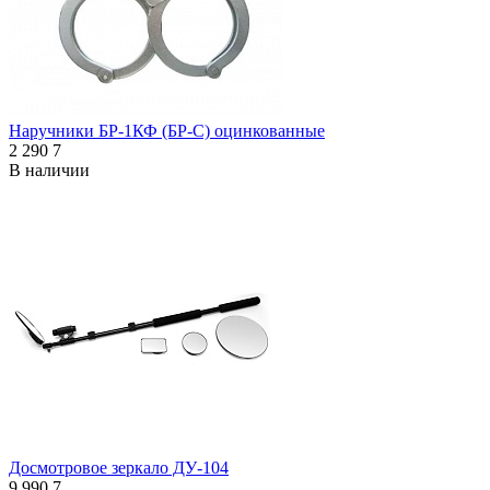
Наручники БР-1КФ (БР-С) оцинкованные
2 290
7
В наличии
Досмотровое зеркало ДУ-104
9 990
7