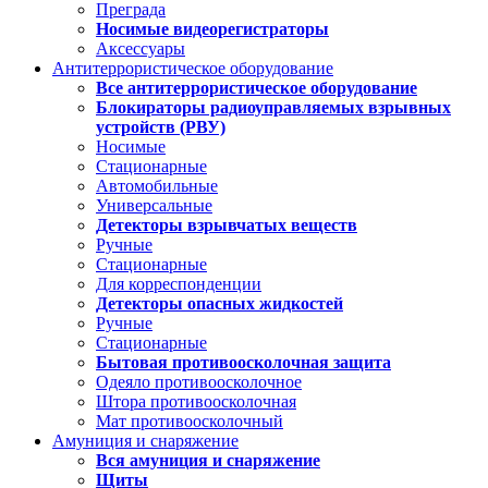
Преграда
Носимые видеорегистраторы
Аксессуары
Антитеррористическое оборудование
Все антитеррористическое оборудование
Блокираторы радиоуправляемых взрывных
устройств (РВУ)
Носимые
Стационарные
Автомобильные
Универсальные
Детекторы взрывчатых веществ
Ручные
Стационарные
Для корреспонденции
Детекторы опасных жидкостей
Ручные
Стационарные
Бытовая противоосколочная защита
Одеяло противоосколочное
Штора противоосколочная
Мат противоосколочный
Амуниция и снаряжение
Вся амуниция и снаряжение
Щиты