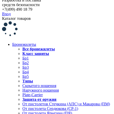
Разработка и поставка
средств безопасности
+7(499) 490 18 79
Вход
Каталог товаров
Бронежилеты
Все бронежилеты
Класс защиты
Бр1
Бр2
Бр3
Бр4
Бр5
Типы
Скрытого ношения
Наружного ношения
Plate-Carrier
Защита от оружия
От пистолетов Стечкина (АПС) и Макарова (ПМ)
От пистолета Сердюкова (СР-1)
От пистолета Ярыгина (ПЯ)