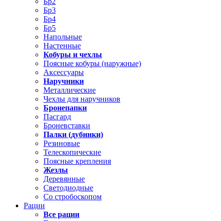
Бр2
Бр3
Бр4
Бр5
Напольные
Настенные
Кобуры и чехлы
Поясные кобуры (наружные)
Аксессуары
Наручники
Металлические
Чехлы для наручников
Бронепапки
Пасгард
Броневставки
Палки (дубинки)
Резиновые
Телескопические
Поясные крепления
Жезлы
Деревянные
Светодиодные
Со стробоскопом
Рации
Все рации