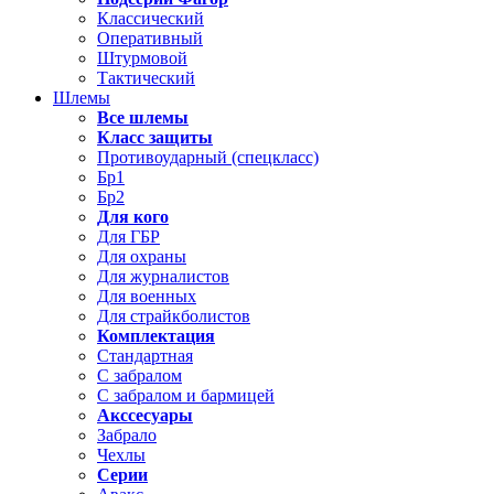
Классический
Оперативный
Штурмовой
Тактический
Шлемы
Все шлемы
Класс защиты
Противоударный (спецкласс)
Бр1
Бр2
Для кого
Для ГБР
Для охраны
Для журналистов
Для военных
Для страйкболистов
Комплектация
Стандартная
С забралом
С забралом и бармицей
Акссесуары
Забрало
Чехлы
Серии