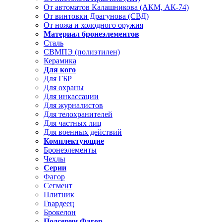
От автоматов Калашникова (АКМ, АК-74)
От винтовки Драгунова (СВД)
От ножа и холодного оружия
Материал бронеэлементов
Сталь
СВМПЭ (полиэтилен)
Керамика
Для кого
Для ГБР
Для охраны
Для инкассации
Для журналистов
Для телохранителей
Для частных лиц
Для военных действий
Комплектующие
Бронеэлементы
Чехлы
Серии
Фагор
Сегмент
Плитник
Гвардеец
Брокелон
Подсерии Фагор