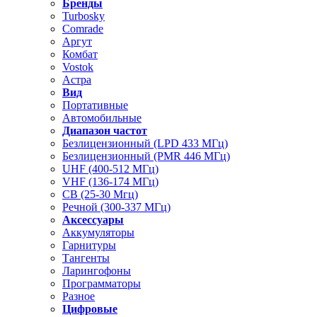
Бренды
Turbosky
Comrade
Аргут
Комбат
Vostok
Астра
Вид
Портативные
Автомобильные
Диапазон частот
Безлицензионный (LPD 433 МГц)
Безлицензионный (PMR 446 МГц)
UHF (400-512 МГц)
VHF (136-174 МГц)
CB (25-30 Мгц)
Речной (300-337 МГц)
Аксессуары
Аккумуляторы
Гарнитуры
Тангенты
Ларингофоны
Программаторы
Разное
Цифровые