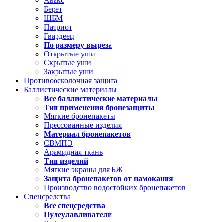
Авакс
Берет
ШБМ
Патриот
Гвардеец
По размеру выреза
Открытые уши
Скрытые уши
Закрытые уши
Противоосколочная защита
Баллистические материалы
Все баллистические материалы
Тип применения бронезащиты
Мягкие бронепакеты
Прессованные изделия
Материал бронепакетов
СВМПЭ
Арамидная ткань
Тип изделий
Мягкие экраны для БЖ
Защита бронепакетов от намокания
Производство водостойких бронепакетов
Спецсредства
Все спецсредства
Пулеулавливатели