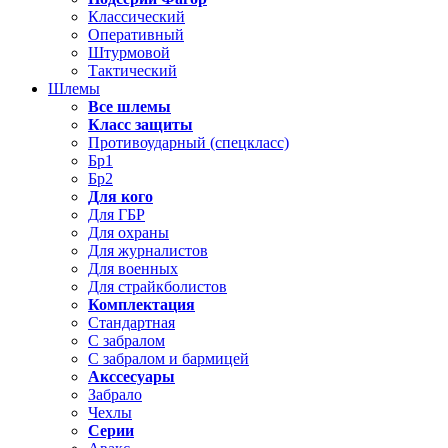
Классический
Оперативный
Штурмовой
Тактический
Шлемы
Все шлемы
Класс защиты
Противоударный (спецкласс)
Бр1
Бр2
Для кого
Для ГБР
Для охраны
Для журналистов
Для военных
Для страйкболистов
Комплектация
Стандартная
С забралом
С забралом и бармицей
Акссесуары
Забрало
Чехлы
Серии