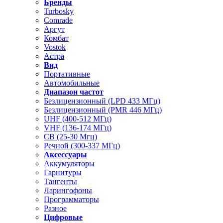
Бренды
Turbosky
Comrade
Аргут
Комбат
Vostok
Астра
Вид
Портативные
Автомобильные
Диапазон частот
Безлицензионный (LPD 433 МГц)
Безлицензионный (PMR 446 МГц)
UHF (400-512 МГц)
VHF (136-174 МГц)
CB (25-30 Мгц)
Речной (300-337 МГц)
Аксессуары
Аккумуляторы
Гарнитуры
Тангенты
Ларингофоны
Программаторы
Разное
Цифровые