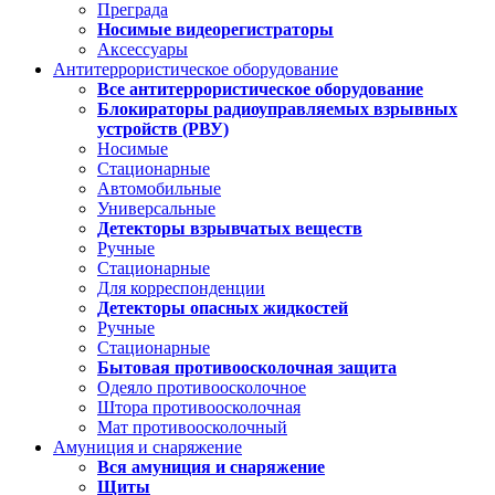
Преграда
Носимые видеорегистраторы
Аксессуары
Антитеррористическое оборудование
Все антитеррористическое оборудование
Блокираторы радиоуправляемых взрывных
устройств (РВУ)
Носимые
Стационарные
Автомобильные
Универсальные
Детекторы взрывчатых веществ
Ручные
Стационарные
Для корреспонденции
Детекторы опасных жидкостей
Ручные
Стационарные
Бытовая противоосколочная защита
Одеяло противоосколочное
Штора противоосколочная
Мат противоосколочный
Амуниция и снаряжение
Вся амуниция и снаряжение
Щиты