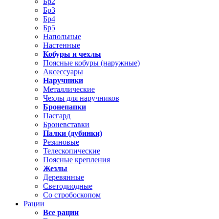
Бр2
Бр3
Бр4
Бр5
Напольные
Настенные
Кобуры и чехлы
Поясные кобуры (наружные)
Аксессуары
Наручники
Металлические
Чехлы для наручников
Бронепапки
Пасгард
Броневставки
Палки (дубинки)
Резиновые
Телескопические
Поясные крепления
Жезлы
Деревянные
Светодиодные
Со стробоскопом
Рации
Все рации