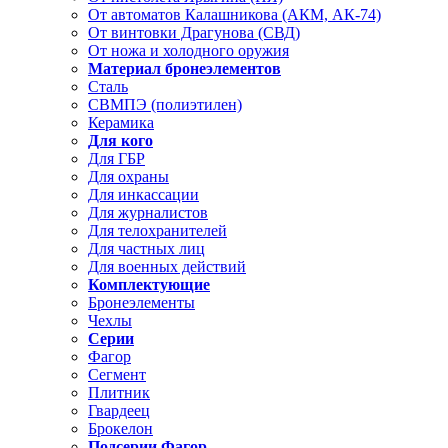
От автоматов Калашникова (АКМ, АК-74)
От винтовки Драгунова (СВД)
От ножа и холодного оружия
Материал бронеэлементов
Сталь
СВМПЭ (полиэтилен)
Керамика
Для кого
Для ГБР
Для охраны
Для инкассации
Для журналистов
Для телохранителей
Для частных лиц
Для военных действий
Комплектующие
Бронеэлементы
Чехлы
Серии
Фагор
Сегмент
Плитник
Гвардеец
Брокелон
Подсерии Фагор