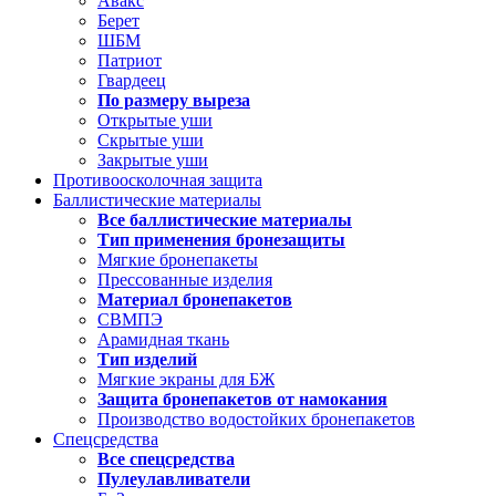
Авакс
Берет
ШБМ
Патриот
Гвардеец
По размеру выреза
Открытые уши
Скрытые уши
Закрытые уши
Противоосколочная защита
Баллистические материалы
Все баллистические материалы
Тип применения бронезащиты
Мягкие бронепакеты
Прессованные изделия
Материал бронепакетов
СВМПЭ
Арамидная ткань
Тип изделий
Мягкие экраны для БЖ
Защита бронепакетов от намокания
Производство водостойких бронепакетов
Спецсредства
Все спецсредства
Пулеулавливатели