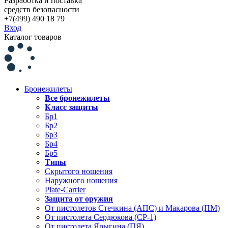
Разработка и поставка
средств безопасности
+7(499) 490 18 79
Вход
Каталог товаров
Бронежилеты
Все бронежилеты
Класс защиты
Бр1
Бр2
Бр3
Бр4
Бр5
Типы
Скрытого ношения
Наружного ношения
Plate-Carrier
Защита от оружия
От пистолетов Стечкина (АПС) и Макарова (ПМ)
От пистолета Сердюкова (СР-1)
От пистолета Ярыгина (ПЯ)