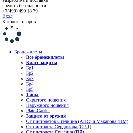
Разработка и поставка
средств безопасности
+7(499) 490 18 79
Вход
Каталог товаров
Бронежилеты
Все бронежилеты
Класс защиты
Бр1
Бр2
Бр3
Бр4
Бр5
Типы
Скрытого ношения
Наружного ношения
Plate-Carrier
Защита от оружия
От пистолетов Стечкина (АПС) и Макарова (ПМ)
От пистолета Сердюкова (СР-1)
От пистолета Ярыгина (ПЯ)