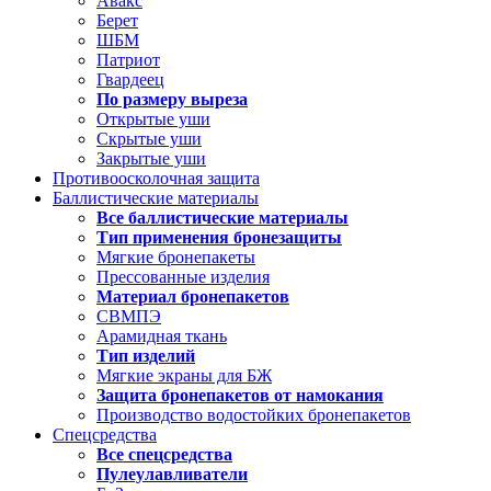
Авакс
Берет
ШБМ
Патриот
Гвардеец
По размеру выреза
Открытые уши
Скрытые уши
Закрытые уши
Противоосколочная защита
Баллистические материалы
Все баллистические материалы
Тип применения бронезащиты
Мягкие бронепакеты
Прессованные изделия
Материал бронепакетов
СВМПЭ
Арамидная ткань
Тип изделий
Мягкие экраны для БЖ
Защита бронепакетов от намокания
Производство водостойких бронепакетов
Спецсредства
Все спецсредства
Пулеулавливатели