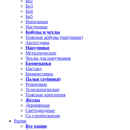
Бр2
Бр3
Бр4
Бр5
Напольные
Настенные
Кобуры и чехлы
Поясные кобуры (наружные)
Аксессуары
Наручники
Металлические
Чехлы для наручников
Бронепапки
Пасгард
Броневставки
Палки (дубинки)
Резиновые
Телескопические
Поясные крепления
Жезлы
Деревянные
Светодиодные
Со стробоскопом
Рации
Все рации