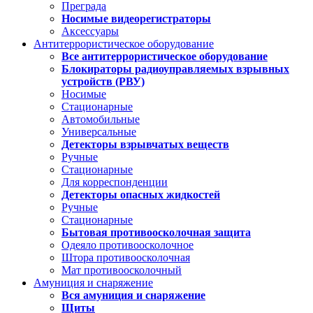
Преграда
Носимые видеорегистраторы
Аксессуары
Антитеррористическое оборудование
Все антитеррористическое оборудование
Блокираторы радиоуправляемых взрывных
устройств (РВУ)
Носимые
Стационарные
Автомобильные
Универсальные
Детекторы взрывчатых веществ
Ручные
Стационарные
Для корреспонденции
Детекторы опасных жидкостей
Ручные
Стационарные
Бытовая противоосколочная защита
Одеяло противоосколочное
Штора противоосколочная
Мат противоосколочный
Амуниция и снаряжение
Вся амуниция и снаряжение
Щиты