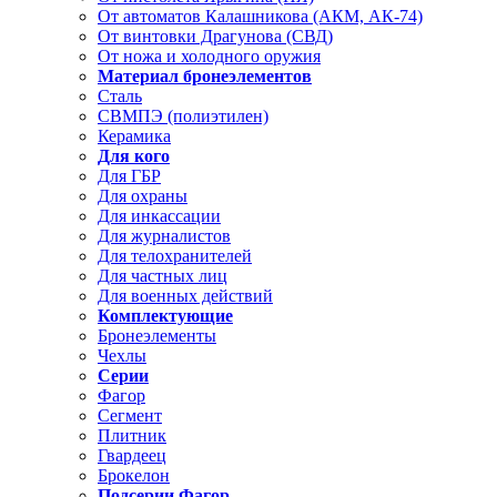
От автоматов Калашникова (АКМ, АК-74)
От винтовки Драгунова (СВД)
От ножа и холодного оружия
Материал бронеэлементов
Сталь
СВМПЭ (полиэтилен)
Керамика
Для кого
Для ГБР
Для охраны
Для инкассации
Для журналистов
Для телохранителей
Для частных лиц
Для военных действий
Комплектующие
Бронеэлементы
Чехлы
Серии
Фагор
Сегмент
Плитник
Гвардеец
Брокелон
Подсерии Фагор