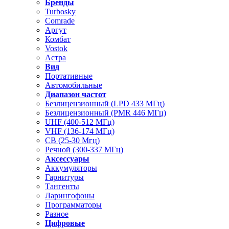
Бренды
Turbosky
Comrade
Аргут
Комбат
Vostok
Астра
Вид
Портативные
Автомобильные
Диапазон частот
Безлицензионный (LPD 433 МГц)
Безлицензионный (PMR 446 МГц)
UHF (400-512 МГц)
VHF (136-174 МГц)
CB (25-30 Мгц)
Речной (300-337 МГц)
Аксессуары
Аккумуляторы
Гарнитуры
Тангенты
Ларингофоны
Программаторы
Разное
Цифровые