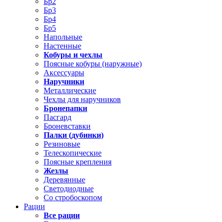
Бр2
Бр3
Бр4
Бр5
Напольные
Настенные
Кобуры и чехлы
Поясные кобуры (наружные)
Аксессуары
Наручники
Металлические
Чехлы для наручников
Бронепапки
Пасгард
Броневставки
Палки (дубинки)
Резиновые
Телескопические
Поясные крепления
Жезлы
Деревянные
Светодиодные
Со стробоскопом
Рации
Все рации