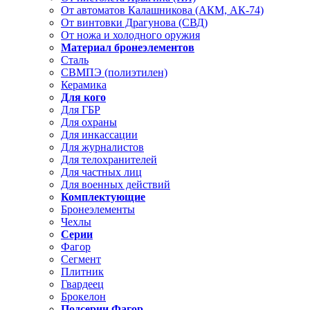
От автоматов Калашникова (АКМ, АК-74)
От винтовки Драгунова (СВД)
От ножа и холодного оружия
Материал бронеэлементов
Сталь
СВМПЭ (полиэтилен)
Керамика
Для кого
Для ГБР
Для охраны
Для инкассации
Для журналистов
Для телохранителей
Для частных лиц
Для военных действий
Комплектующие
Бронеэлементы
Чехлы
Серии
Фагор
Сегмент
Плитник
Гвардеец
Брокелон
Подсерии Фагор