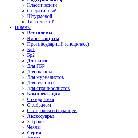
Классический
Оперативный
Штурмовой
Тактический
Шлемы
Все шлемы
Класс защиты
Противоударный (спецкласс)
Бр1
Бр2
Для кого
Для ГБР
Для охраны
Для журналистов
Для военных
Для страйкболистов
Комплектация
Стандартная
С забралом
С забралом и бармицей
Акссесуары
Забрало
Чехлы
Серии