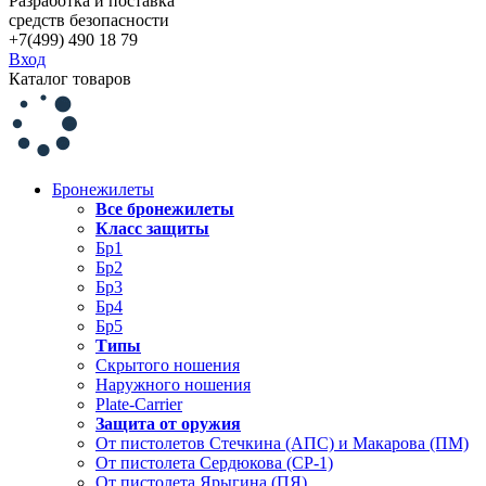
Разработка и поставка
средств безопасности
+7(499) 490 18 79
Вход
Каталог товаров
Бронежилеты
Все бронежилеты
Класс защиты
Бр1
Бр2
Бр3
Бр4
Бр5
Типы
Скрытого ношения
Наружного ношения
Plate-Carrier
Защита от оружия
От пистолетов Стечкина (АПС) и Макарова (ПМ)
От пистолета Сердюкова (СР-1)
От пистолета Ярыгина (ПЯ)