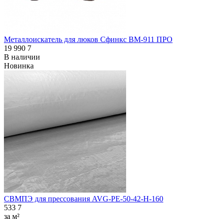
Металлоискатель для люков Сфинкс ВМ-911 ПРО
19 990
7
В наличии
Новинка
СВМПЭ для прессования AVG-PE-50-42-H-160
533
7
за м²