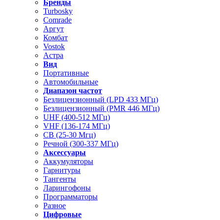
Бренды
Turbosky
Comrade
Аргут
Комбат
Vostok
Астра
Вид
Портативные
Автомобильные
Диапазон частот
Безлицензионный (LPD 433 МГц)
Безлицензионный (PMR 446 МГц)
UHF (400-512 МГц)
VHF (136-174 МГц)
CB (25-30 Мгц)
Речной (300-337 МГц)
Аксессуары
Аккумуляторы
Гарнитуры
Тангенты
Ларингофоны
Программаторы
Разное
Цифровые