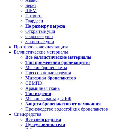
Авакс
Берет
ШБМ
Патриот
Гвардеец
По размеру выреза
Открытые уши
Скрытые уши
Закрытые уши
Противоосколочная защита
Баллистические материалы
Все баллистические материалы
Тип применения бронезащиты
Мягкие бронепакеты
Прессованные изделия
Материал бронепакетов
СВМПЭ
Арамидная ткань
Тип изделий
Мягкие экраны для БЖ
Защита бронепакетов от намокания
Производство водостойких бронепакетов
Спецсредства
Все спецсредства
Пулеулавливатели