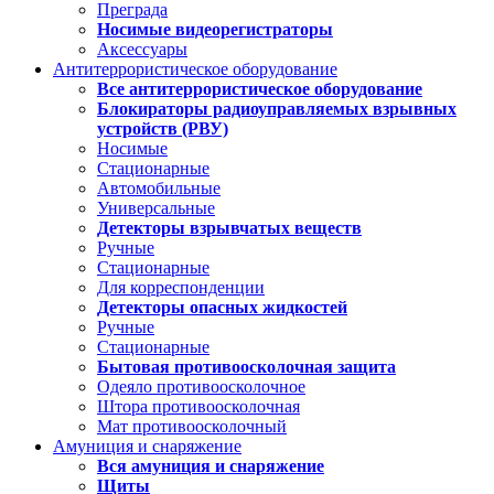
Преграда
Носимые видеорегистраторы
Аксессуары
Антитеррористическое оборудование
Все антитеррористическое оборудование
Блокираторы радиоуправляемых взрывных
устройств (РВУ)
Носимые
Стационарные
Автомобильные
Универсальные
Детекторы взрывчатых веществ
Ручные
Стационарные
Для корреспонденции
Детекторы опасных жидкостей
Ручные
Стационарные
Бытовая противоосколочная защита
Одеяло противоосколочное
Штора противоосколочная
Мат противоосколочный
Амуниция и снаряжение
Вся амуниция и снаряжение
Щиты