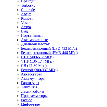
Бренды
Turbosky
Comrade
Аргут
Комбат
Vostok
Астра
Вид
Портативные
Автомобильные
Диапазон частот
Безлицензионный (LPD 433 МГц)
Безлицензионный (PMR 446 МГц)
UHF (400-512 МГц)
VHF (136-174 МГц)
CB (25-30 Мгц)
Речной (300-337 МГц)
Аксессуары
Аккумуляторы
Гарнитуры
Тангенты
Ларингофоны
Программаторы
Разное
Цифровые