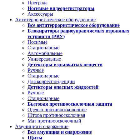
Преграда
Носимые видеорегистраторы
Аксессуары
Антитеррористическое оборудование
Все антитеррористическое оборудование
Блокираторы радиоуправляемых взрывных
устройств (РВУ)
Носимые
Стационарные
Автомобильные
Универсальные
Детекторы взрывчатых веществ
Ручные
Стационарные
Для корреспонденции
Детекторы опасных жидкостей
Ручные
Стационарные
Бытовая противоосколочная защита
Одеяло противоосколочное
Штора противоосколочная
Мат противоосколочный
Амуниция и снаряжение
Вся амуниция и снаряжение
Щиты