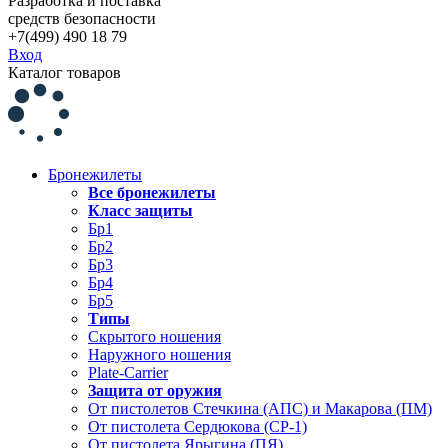
Разработка и поставка
средств безопасности
+7(499) 490 18 79
Вход
Каталог товаров
Бронежилеты
Все бронежилеты
Класс защиты
Бр1
Бр2
Бр3
Бр4
Бр5
Типы
Скрытого ношения
Наружного ношения
Plate-Carrier
Защита от оружия
От пистолетов Стечкина (АПС) и Макарова (ПМ)
От пистолета Сердюкова (СР-1)
От пистолета Ярыгина (ПЯ)