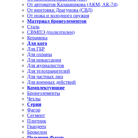
От автоматов Калашникова (АКМ, АК-74)
От винтовки Драгунова (СВД)
От ножа и холодного оружия
Материал бронеэлементов
Сталь
СВМПЭ (полиэтилен)
Керамика
Для кого
Для ГБР
Для охраны
Для инкассации
Для журналистов
Для телохранителей
Для частных лиц
Для военных действий
Комплектующие
Бронеэлементы
Чехлы
Серии
Фагор
Сегмент
Плитник
Гвардеец
Брокелон
Подсерии Фагор