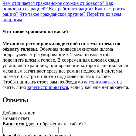
Чем отличается гражданское оружие от боевого?
Как
пользоваться рацией?
Как работают рации?
Как настроить
рацию?
Что такое гражданское оружие?
Перейти ко всем
вопросам
Что такое храповик на каске?
Механизм регулировки подвесной системы шлема по
обхвату головы.
Обычная подвесная система шлема
подразумевает регулирование 3-5 механизмов чтобы
подогнать шлем к голове. В современных шлемах сзади
установлен храповик, при вращении которого специальный
механизм затягивает сразу все ремни подвесной системы
шлема и быстро и плотно подгоняет шлем к голове.
Чтобы написать ответ вам необходимо
авторизоваться
на
сайте, либо
зарегистрироваться
, если у вас еще нет аккаунта.
Ответы
Добавить ответ
Новый ответ
Ваше имя
(для отображения на сайте)
*
E-mail
(на сайте не публикуется)