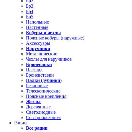
Бр2
Бр3
Бр4
Бр5
Напольные
Настенные
Кобуры и чехлы
Поясные кобуры (наружные)
Аксессуары
Наручники
Металлические
Чехлы для наручников
Бронепапки
Пасгард
Броневставки
Палки (дубинки)
Резиновые
Телескопические
Поясные крепления
Жезлы
Деревянные
Светодиодные
Со стробоскопом
Рации
Все рации