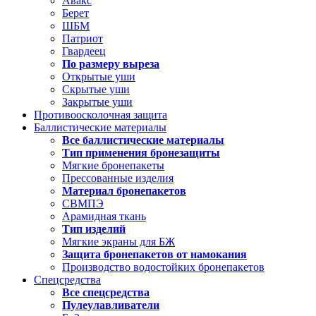
Авакс
Берет
ШБМ
Патриот
Гвардеец
По размеру выреза
Открытые уши
Скрытые уши
Закрытые уши
Противоосколочная защита
Баллистические материалы
Все баллистические материалы
Тип применения бронезащиты
Мягкие бронепакеты
Прессованные изделия
Материал бронепакетов
СВМПЭ
Арамидная ткань
Тип изделий
Мягкие экраны для БЖ
Защита бронепакетов от намокания
Производство водостойких бронепакетов
Спецсредства
Все спецсредства
Пулеулавливатели