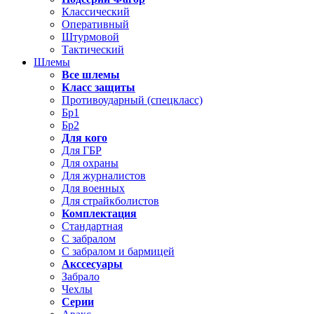
Классический
Оперативный
Штурмовой
Тактический
Шлемы
Все шлемы
Класс защиты
Противоударный (спецкласс)
Бр1
Бр2
Для кого
Для ГБР
Для охраны
Для журналистов
Для военных
Для страйкболистов
Комплектация
Стандартная
С забралом
С забралом и бармицей
Акссесуары
Забрало
Чехлы
Серии