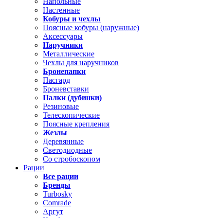
Напольные
Настенные
Кобуры и чехлы
Поясные кобуры (наружные)
Аксессуары
Наручники
Металлические
Чехлы для наручников
Бронепапки
Пасгард
Броневставки
Палки (дубинки)
Резиновые
Телескопические
Поясные крепления
Жезлы
Деревянные
Светодиодные
Со стробоскопом
Рации
Все рации
Бренды
Turbosky
Comrade
Аргут