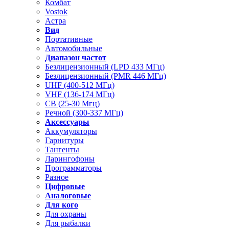
Комбат
Vostok
Астра
Вид
Портативные
Автомобильные
Диапазон частот
Безлицензионный (LPD 433 МГц)
Безлицензионный (PMR 446 МГц)
UHF (400-512 МГц)
VHF (136-174 МГц)
CB (25-30 Мгц)
Речной (300-337 МГц)
Аксессуары
Аккумуляторы
Гарнитуры
Тангенты
Ларингофоны
Программаторы
Разное
Цифровые
Аналоговые
Для кого
Для охраны
Для рыбалки