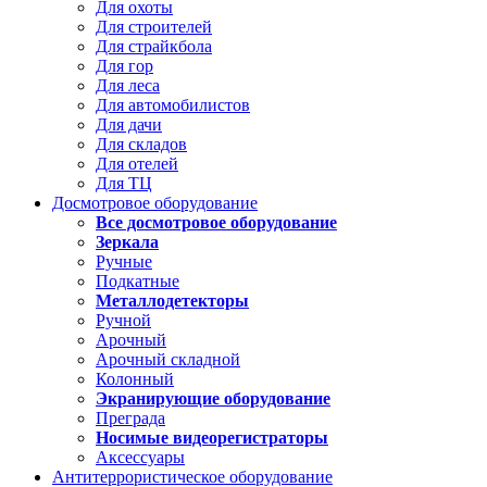
Для охоты
Для строителей
Для страйкбола
Для гор
Для леса
Для автомобилистов
Для дачи
Для складов
Для отелей
Для ТЦ
Досмотровое оборудование
Все досмотровое оборудование
Зеркала
Ручные
Подкатные
Металлодетекторы
Ручной
Арочный
Арочный складной
Колонный
Экранирующие оборудование
Преграда
Носимые видеорегистраторы
Аксессуары
Антитеррористическое оборудование