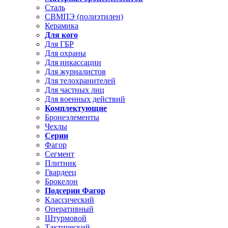
Сталь
СВМПЭ (полиэтилен)
Керамика
Для кого
Для ГБР
Для охраны
Для инкассации
Для журналистов
Для телохранителей
Для частных лиц
Для военных действий
Комплектующие
Бронеэлементы
Чехлы
Серии
Фагор
Сегмент
Плитник
Гвардеец
Брокелон
Подсерии Фагор
Классический
Оперативный
Штурмовой
Тактический