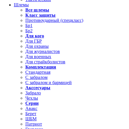
Шлемы
Все шлемы
Класс защиты
Противоударный (спецкласс)
Бр1
Бр2
Для кого
Для ГБР
Для охраны
Для журналистов
Для военных
Для страйкболистов
Комплектация
Стандартная
С забралом
С забралом и бармицей
Акссесуары
Забрало
Чехлы
Серии
Авакс
Берет
ШБМ
Патриот