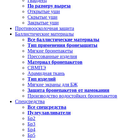
Гвардеец
По размеру выреза
Открытые уши
Скрытые уши
Закрытые уши
Противоосколочная защита
Баллистические материалы
Все баллистические материалы
Тип применения бронезащиты
Мягкие бронепакеты
Прессованные изделия
Материал бронепакетов
СВМПЭ
Арамидная ткань
Тип изделий
Мягкие экраны для БЖ
Защита бронепакетов от намокания
Производство водостойких бронепакетов
Спецсредства
Все спецсредства
Пулеулавливатели
Бр2
Бр3
Бр4
Бр5