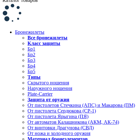
Каталог товаров
Бронежилеты
Все бронежилеты
Класс защиты
Бр1
Бр2
Бр3
Бр4
Бр5
Типы
Скрытого ношения
Наружного ношения
Plate-Carrier
Защита от оружия
От пистолетов Стечкина (АПС) и Макарова (ПМ)
От пистолета Сердюкова (СР-1)
От пистолета Ярыгина (ПЯ)
От автоматов Калашникова (АКМ, АК-74)
От винтовки Драгунова (СВД)
От ножа и холодного оружия
Материал бронеэлементов