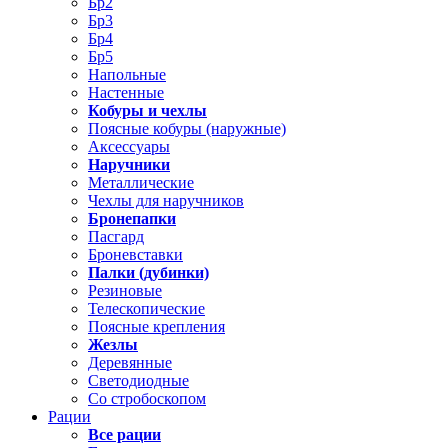
Бр2
Бр3
Бр4
Бр5
Напольные
Настенные
Кобуры и чехлы
Поясные кобуры (наружные)
Аксессуары
Наручники
Металлические
Чехлы для наручников
Бронепапки
Пасгард
Броневставки
Палки (дубинки)
Резиновые
Телескопические
Поясные крепления
Жезлы
Деревянные
Светодиодные
Со стробоскопом
Рации
Все рации