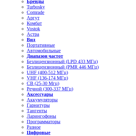
Бренды
Turbosky
Comrade
Аргут
Комбат
Vostok
Астра
Вид
Портативные
Автомобильные
Диапазон частот
Безлицензионный (LPD 433 МГц)
Безлицензионный (PMR 446 МГц)
UHF (400-512 МГц)
VHF (136-174 МГц)
CB (25-30 Мгц)
Речной (300-337 МГц)
Аксессуары
Аккумуляторы
Гарнитуры
Тангенты
Ларингофоны
Программаторы
Разное
Цифровые