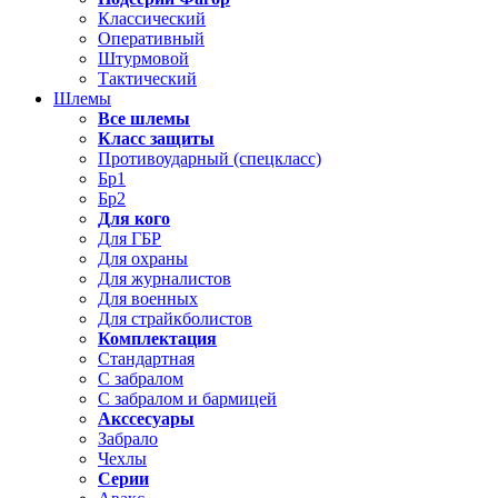
Классический
Оперативный
Штурмовой
Тактический
Шлемы
Все шлемы
Класс защиты
Противоударный (спецкласс)
Бр1
Бр2
Для кого
Для ГБР
Для охраны
Для журналистов
Для военных
Для страйкболистов
Комплектация
Стандартная
С забралом
С забралом и бармицей
Акссесуары
Забрало
Чехлы
Серии