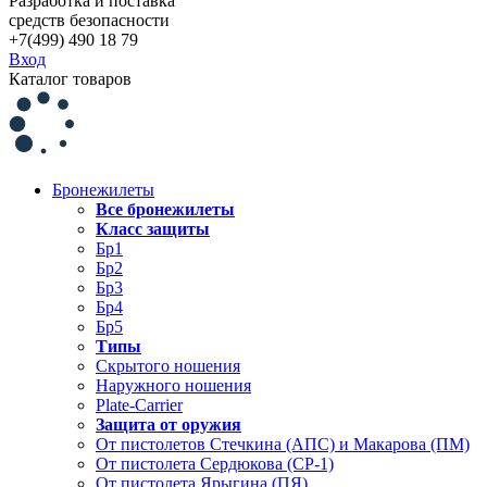
Разработка и поставка
средств безопасности
+7(499) 490 18 79
Вход
Каталог товаров
Бронежилеты
Все бронежилеты
Класс защиты
Бр1
Бр2
Бр3
Бр4
Бр5
Типы
Скрытого ношения
Наружного ношения
Plate-Carrier
Защита от оружия
От пистолетов Стечкина (АПС) и Макарова (ПМ)
От пистолета Сердюкова (СР-1)
От пистолета Ярыгина (ПЯ)