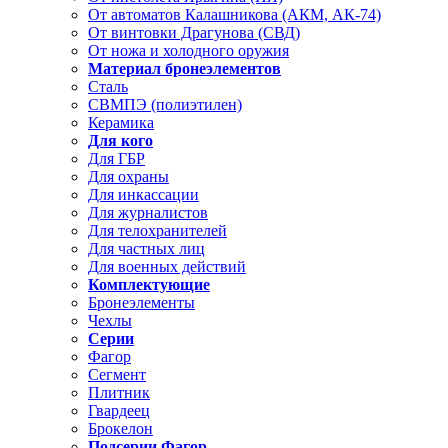
От автоматов Калашникова (АКМ, АК-74)
От винтовки Драгунова (СВД)
От ножа и холодного оружия
Материал бронеэлементов
Сталь
СВМПЭ (полиэтилен)
Керамика
Для кого
Для ГБР
Для охраны
Для инкассации
Для журналистов
Для телохранителей
Для частных лиц
Для военных действий
Комплектующие
Бронеэлементы
Чехлы
Серии
Фагор
Сегмент
Плитник
Гвардеец
Брокелон
Подсерии Фагор