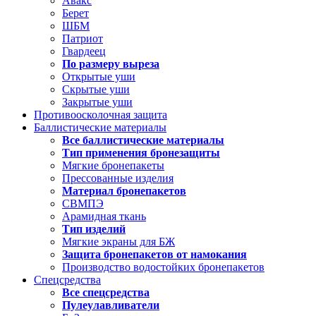
Авакс
Берет
ШБМ
Патриот
Гвардеец
По размеру выреза
Открытые уши
Скрытые уши
Закрытые уши
Противоосколочная защита
Баллистические материалы
Все баллистические материалы
Тип применения бронезащиты
Мягкие бронепакеты
Прессованные изделия
Материал бронепакетов
СВМПЭ
Арамидная ткань
Тип изделий
Мягкие экраны для БЖ
Защита бронепакетов от намокания
Производство водостойких бронепакетов
Спецсредства
Все спецсредства
Пулеулавливатели