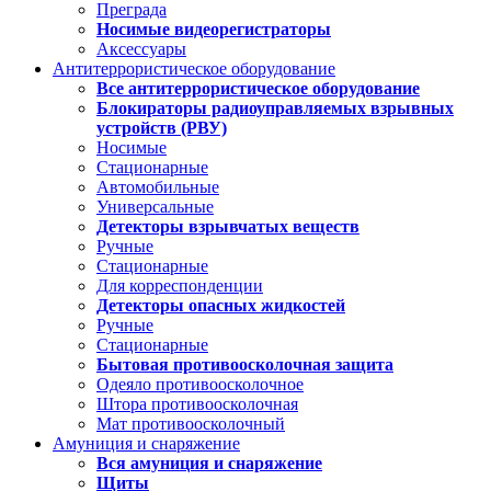
Преграда
Носимые видеорегистраторы
Аксессуары
Антитеррористическое оборудование
Все антитеррористическое оборудование
Блокираторы радиоуправляемых взрывных
устройств (РВУ)
Носимые
Стационарные
Автомобильные
Универсальные
Детекторы взрывчатых веществ
Ручные
Стационарные
Для корреспонденции
Детекторы опасных жидкостей
Ручные
Стационарные
Бытовая противоосколочная защита
Одеяло противоосколочное
Штора противоосколочная
Мат противоосколочный
Амуниция и снаряжение
Вся амуниция и снаряжение
Щиты