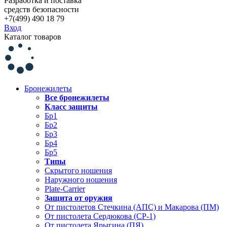
Разработка и поставка
средств безопасности
+7(499) 490 18 79
Вход
Каталог товаров
Бронежилеты
Все бронежилеты
Класс защиты
Бр1
Бр2
Бр3
Бр4
Бр5
Типы
Скрытого ношения
Наружного ношения
Plate-Carrier
Защита от оружия
От пистолетов Стечкина (АПС) и Макарова (ПМ)
От пистолета Сердюкова (СР-1)
От пистолета Ярыгина (ПЯ)