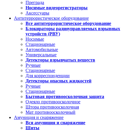
Преграда
Носимые видеорегистраторы
Аксессуары
Антитеррористическое оборудование
Все антитеррористическое оборудование
Блокираторы радиоуправляемых взрывных
устройств (РВУ)
Носимые
Стационарные
Автомобильные
Универсальные
Детекторы взрывчатых веществ
Ручные
Стационарные
Для корреспонденции
Детекторы опасных жидкостей
Ручные
Стационарные
Бытовая противоосколочная защита
Одеяло противоосколочное
Штора противоосколочная
Мат противоосколочный
Амуниция и снаряжение
Вся амуниция и снаряжение
Щиты