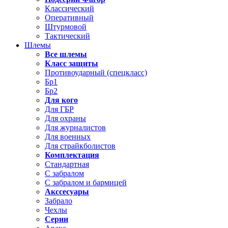
Классический
Оперативный
Штурмовой
Тактический
Шлемы
Все шлемы
Класс защиты
Противоударный (спецкласс)
Бр1
Бр2
Для кого
Для ГБР
Для охраны
Для журналистов
Для военных
Для страйкболистов
Комплектация
Стандартная
С забралом
С забралом и бармицей
Акссесуары
Забрало
Чехлы
Серии