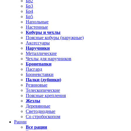
Бр2
Бр3
Бр4
Бр5
Напольные
Настенные
Кобуры и чехлы
Поясные кобуры (наружные)
Аксессуары
Наручники
Металлические
Чехлы для наручников
Бронепапки
Пасгард
Броневставки
Палки (дубинки)
Резиновые
Телескопические
Поясные крепления
Жезлы
Деревянные
Светодиодные
Со стробоскопом
Рации
Все рации