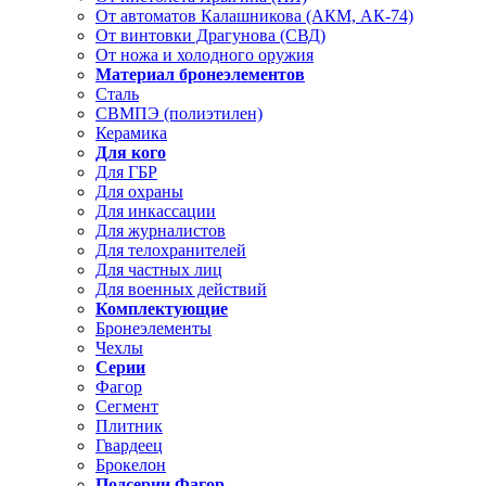
От автоматов Калашникова (АКМ, АК-74)
От винтовки Драгунова (СВД)
От ножа и холодного оружия
Материал бронеэлементов
Сталь
СВМПЭ (полиэтилен)
Керамика
Для кого
Для ГБР
Для охраны
Для инкассации
Для журналистов
Для телохранителей
Для частных лиц
Для военных действий
Комплектующие
Бронеэлементы
Чехлы
Серии
Фагор
Сегмент
Плитник
Гвардеец
Брокелон
Подсерии Фагор