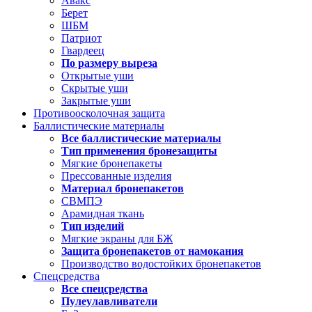
Авакс
Берет
ШБМ
Патриот
Гвардеец
По размеру выреза
Открытые уши
Скрытые уши
Закрытые уши
Противоосколочная защита
Баллистические материалы
Все баллистические материалы
Тип применения бронезащиты
Мягкие бронепакеты
Прессованные изделия
Материал бронепакетов
СВМПЭ
Арамидная ткань
Тип изделий
Мягкие экраны для БЖ
Защита бронепакетов от намокания
Производство водостойких бронепакетов
Спецсредства
Все спецсредства
Пулеулавливатели