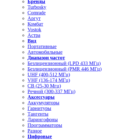
Бренды
Turbosky
Comrade
Аргут
Комбат
Vostok
Астра
Вид
Портативные
Автомобильные
Диапазон частот
Безлицензионный (LPD 433 МГц)
Безлицензионный (PMR 446 МГц)
UHF (400-512 МГц)
VHF (136-174 МГц)
CB (25-30 Мгц)
Речной (300-337 МГц)
Аксессуары
Аккумуляторы
Гарнитуры
Тангенты
Ларингофоны
Программаторы
Разное
Цифровые