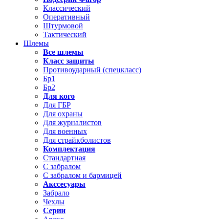
Классический
Оперативный
Штурмовой
Тактический
Шлемы
Все шлемы
Класс защиты
Противоударный (спецкласс)
Бр1
Бр2
Для кого
Для ГБР
Для охраны
Для журналистов
Для военных
Для страйкболистов
Комплектация
Стандартная
С забралом
С забралом и бармицей
Акссесуары
Забрало
Чехлы
Серии