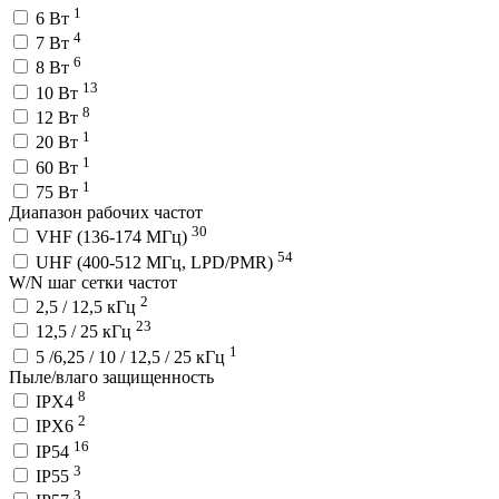
1
6 Вт
4
7 Вт
6
8 Вт
13
10 Вт
8
12 Вт
1
20 Вт
1
60 Вт
1
75 Вт
Диапазон рабочих частот
30
VHF (136-174 МГц)
54
UHF (400-512 МГц, LPD/PMR)
W/N шаг сетки частот
2
2,5 / 12,5 кГц
23
12,5 / 25 кГц
1
5 /6,25 / 10 / 12,5 / 25 кГц
Пыле/влаго защищенность
8
IPX4
2
IPX6
16
IP54
3
IP55
3