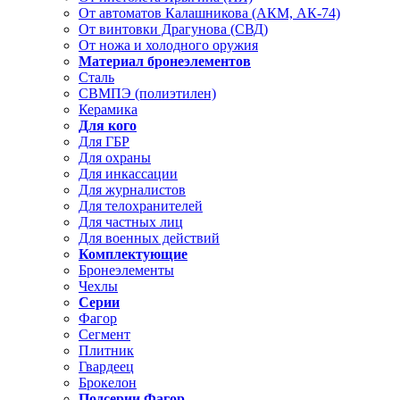
От автоматов Калашникова (АКМ, АК-74)
От винтовки Драгунова (СВД)
От ножа и холодного оружия
Материал бронеэлементов
Сталь
СВМПЭ (полиэтилен)
Керамика
Для кого
Для ГБР
Для охраны
Для инкассации
Для журналистов
Для телохранителей
Для частных лиц
Для военных действий
Комплектующие
Бронеэлементы
Чехлы
Серии
Фагор
Сегмент
Плитник
Гвардеец
Брокелон
Подсерии Фагор