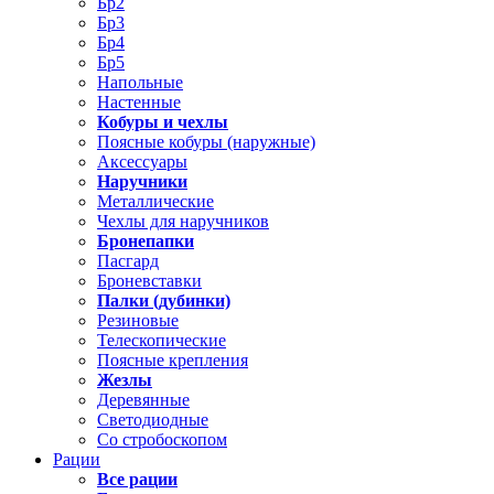
Бр2
Бр3
Бр4
Бр5
Напольные
Настенные
Кобуры и чехлы
Поясные кобуры (наружные)
Аксессуары
Наручники
Металлические
Чехлы для наручников
Бронепапки
Пасгард
Броневставки
Палки (дубинки)
Резиновые
Телескопические
Поясные крепления
Жезлы
Деревянные
Светодиодные
Со стробоскопом
Рации
Все рации