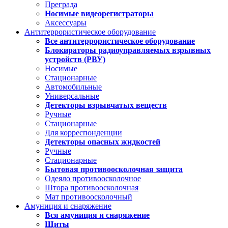
Преграда
Носимые видеорегистраторы
Аксессуары
Антитеррористическое оборудование
Все антитеррористическое оборудование
Блокираторы радиоуправляемых взрывных
устройств (РВУ)
Носимые
Стационарные
Автомобильные
Универсальные
Детекторы взрывчатых веществ
Ручные
Стационарные
Для корреспонденции
Детекторы опасных жидкостей
Ручные
Стационарные
Бытовая противоосколочная защита
Одеяло противоосколочное
Штора противоосколочная
Мат противоосколочный
Амуниция и снаряжение
Вся амуниция и снаряжение
Щиты