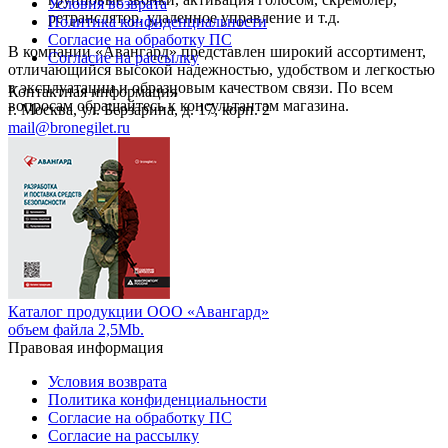
Условия возврата
ретранслятор, удаленное управление и т.д.
Политика конфиденциальности
Согласие на обработку ПС
В компании «Авангард» представлен широкий ассортимент,
Согласие на рассылку
отличающийся высокой надежностью, удобством и легкостью
в эксплуатации и образцовым качеством связи. По всем
Контактная информация
вопросам обращайтесь к консультантам магазина.
г. Москва, ул. Берзарина, д. 17, корп. 2
mail@bronegilet.ru
Каталог продукции ООО «Авангард»
объем файла 2,5Mb.
Правовая информация
Условия возврата
Политика конфиденциальности
Согласие на обработку ПС
Согласие на рассылку