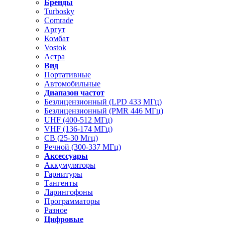
Бренды
Turbosky
Comrade
Аргут
Комбат
Vostok
Астра
Вид
Портативные
Автомобильные
Диапазон частот
Безлицензионный (LPD 433 МГц)
Безлицензионный (PMR 446 МГц)
UHF (400-512 МГц)
VHF (136-174 МГц)
CB (25-30 Мгц)
Речной (300-337 МГц)
Аксессуары
Аккумуляторы
Гарнитуры
Тангенты
Ларингофоны
Программаторы
Разное
Цифровые