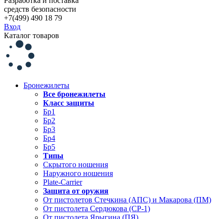
Разработка и поставка
средств безопасности
+7(499) 490 18 79
Вход
Каталог товаров
Бронежилеты
Все бронежилеты
Класс защиты
Бр1
Бр2
Бр3
Бр4
Бр5
Типы
Скрытого ношения
Наружного ношения
Plate-Carrier
Защита от оружия
От пистолетов Стечкина (АПС) и Макарова (ПМ)
От пистолета Сердюкова (СР-1)
От пистолета Ярыгина (ПЯ)