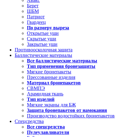
Авакс
Берет
ШБМ
Патриот
Гвардеец
По размеру выреза
Открытые уши
Скрытые уши
Закрытые уши
Противоосколочная защита
Баллистические материалы
Все баллистические материалы
Тип применения бронезащиты
Мягкие бронепакеты
Прессованные изделия
Материал бронепакетов
СВМПЭ
Арамидная ткань
Тип изделий
Мягкие экраны для БЖ
Защита бронепакетов от намокания
Производство водостойких бронепакетов
Спецсредства
Все спецсредства
Пулеулавливатели