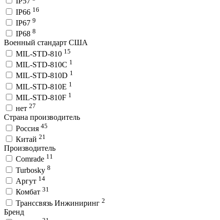
IP57
16
IP66
9
IP67
8
IP68
Военный стандарт США
15
MIL-STD-810
1
MIL-STD-810C
1
MIL-STD-810D
1
MIL-STD-810E
1
MIL-STD-810F
27
нет
Страна производитель
45
Россия
21
Китай
Производитель
11
Comrade
8
Turbosky
14
Аргут
31
Комбат
2
Транссвязь Инжиниринг
Бренд