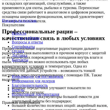
и складских организаций, спецслужбами, а также
применяются для охоты, рыбалки и туризма. Переносные
средства связи работают в аналоговом и цифровом режимах,
оснащены широким функционалом, который удовлетворяет
Показать полностью
все запросы пользователя.
Покупателям
Профессиональные рации –
Новости
качественная связь в любых условиях
Статьи и обзоры
Вопросы и ответы
Сертификаты
Профессиональные портативные радиостанции дальнего
Оплата
радиуса действия выполняются в прочном корпусе с защитой
Доставка
от механических повреждений и попадания внутрь влаги и
Контакты
пыли. Поэтому их можно использовать при любых
климатических условиях и температурах. Одна из
Поставщикам и дилерам
особенностей данных устройств – возможность тонкой
настройки через программирование с помощью ПК. Также
Информация для поставщиков
выделяют:
Информация для дилеров
Благотворительность
мощные передатчики улучшают показатели по
Бренды
дальности сигнала;
Нормативная документация
морозостойкие аккумуляторы большой емкости для
длительной работы без подзарядки;
Правовая информация
большое количество полезных опций: аварийный вызов,
групповые звонки, активация голосом, скремблер,