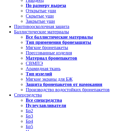
Гвардеец
По размеру выреза
Открытые уши
Скрытые уши
Закрытые уши
Противоосколочная защита
Баллистические материалы
Все баллистические материалы
Тип применения бронезащиты
Мягкие бронепакеты
Прессованные изделия
Материал бронепакетов
СВМПЭ
Арамидная ткань
Тип изделий
Мягкие экраны для БЖ
Защита бронепакетов от намокания
Производство водостойких бронепакетов
Спецсредства
Все спецсредства
Пулеулавливатели
Бр2
Бр3
Бр4
Бр5