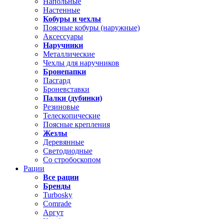
Напольные
Настенные
Кобуры и чехлы
Поясные кобуры (наружные)
Аксессуары
Наручники
Металлические
Чехлы для наручников
Бронепапки
Пасгард
Броневставки
Палки (дубинки)
Резиновые
Телескопические
Поясные крепления
Жезлы
Деревянные
Светодиодные
Со стробоскопом
Рации
Все рации
Бренды
Turbosky
Comrade
Аргут