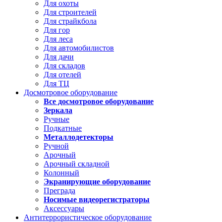
Для охоты
Для строителей
Для страйкбола
Для гор
Для леса
Для автомобилистов
Для дачи
Для складов
Для отелей
Для ТЦ
Досмотровое оборудование
Все досмотровое оборудование
Зеркала
Ручные
Подкатные
Металлодетекторы
Ручной
Арочный
Арочный складной
Колонный
Экранирующие оборудование
Преграда
Носимые видеорегистраторы
Аксессуары
Антитеррористическое оборудование