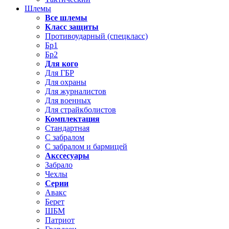
Шлемы
Все шлемы
Класс защиты
Противоударный (спецкласс)
Бр1
Бр2
Для кого
Для ГБР
Для охраны
Для журналистов
Для военных
Для страйкболистов
Комплектация
Стандартная
С забралом
С забралом и бармицей
Акссесуары
Забрало
Чехлы
Серии
Авакс
Берет
ШБМ
Патриот