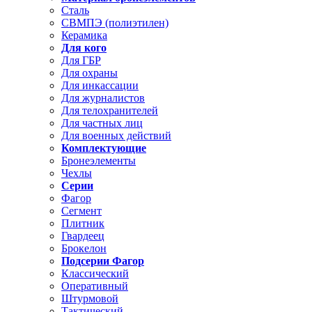
Сталь
СВМПЭ (полиэтилен)
Керамика
Для кого
Для ГБР
Для охраны
Для инкассации
Для журналистов
Для телохранителей
Для частных лиц
Для военных действий
Комплектующие
Бронеэлементы
Чехлы
Серии
Фагор
Сегмент
Плитник
Гвардеец
Брокелон
Подсерии Фагор
Классический
Оперативный
Штурмовой
Тактический