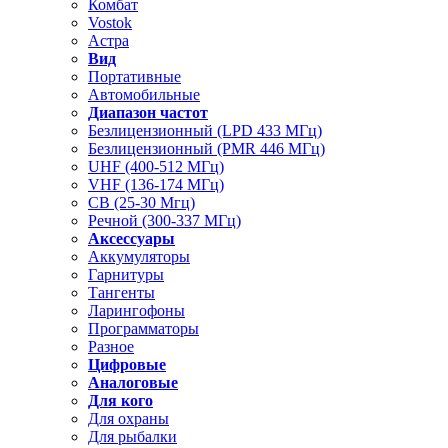
Комбат
Vostok
Астра
Вид
Портативные
Автомобильные
Диапазон частот
Безлицензионный (LPD 433 МГц)
Безлицензионный (PMR 446 МГц)
UHF (400-512 МГц)
VHF (136-174 МГц)
CB (25-30 Мгц)
Речной (300-337 МГц)
Аксессуары
Аккумуляторы
Гарнитуры
Тангенты
Ларингофоны
Программаторы
Разное
Цифровые
Аналоговые
Для кого
Для охраны
Для рыбалки