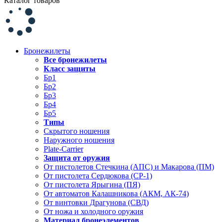
Каталог товаров
Бронежилеты
Все бронежилеты
Класс защиты
Бр1
Бр2
Бр3
Бр4
Бр5
Типы
Скрытого ношения
Наружного ношения
Plate-Carrier
Защита от оружия
От пистолетов Стечкина (АПС) и Макарова (ПМ)
От пистолета Сердюкова (СР-1)
От пистолета Ярыгина (ПЯ)
От автоматов Калашникова (АКМ, АК-74)
От винтовки Драгунова (СВД)
От ножа и холодного оружия
Материал бронеэлементов