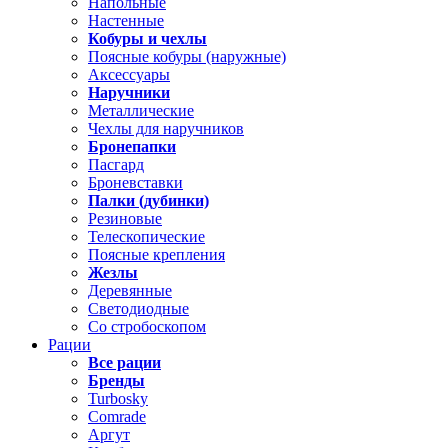
Напольные
Настенные
Кобуры и чехлы
Поясные кобуры (наружные)
Аксессуары
Наручники
Металлические
Чехлы для наручников
Бронепапки
Пасгард
Броневставки
Палки (дубинки)
Резиновые
Телескопические
Поясные крепления
Жезлы
Деревянные
Светодиодные
Со стробоскопом
Рации
Все рации
Бренды
Turbosky
Comrade
Аргут