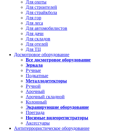
Для охоты
Для строителей
Для страйкбола
Для гор
Для леса
Для автомобилистов
Для дачи
Для складов
Для отелей
Для ТЦ
Досмотровое оборудование
Все досмотровое оборудование
Зеркала
Ручные
Подкатные
Металлодетекторы
Ручной
Арочный
Арочный складной
Колонный
Экранирующие оборудование
Преграда
Носимые видеорегистраторы
Аксессуары
Антитеррористическое оборудование