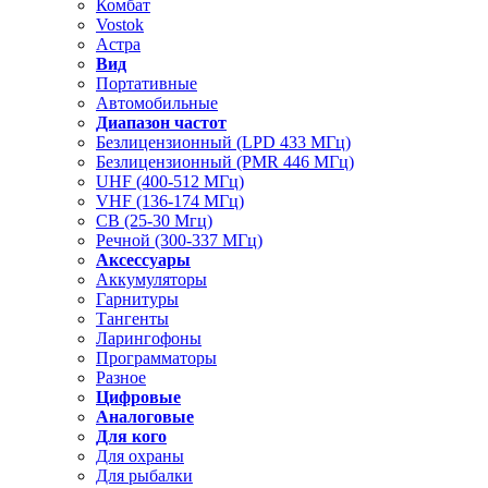
Комбат
Vostok
Астра
Вид
Портативные
Автомобильные
Диапазон частот
Безлицензионный (LPD 433 МГц)
Безлицензионный (PMR 446 МГц)
UHF (400-512 МГц)
VHF (136-174 МГц)
CB (25-30 Мгц)
Речной (300-337 МГц)
Аксессуары
Аккумуляторы
Гарнитуры
Тангенты
Ларингофоны
Программаторы
Разное
Цифровые
Аналоговые
Для кого
Для охраны
Для рыбалки