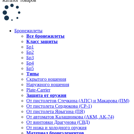
Каталог товаров
Бронежилеты
Все бронежилеты
Класс защиты
Бр1
Бр2
Бр3
Бр4
Бр5
Типы
Скрытого ношения
Наружного ношения
Plate-Carrier
Защита от оружия
От пистолетов Стечкина (АПС) и Макарова (ПМ)
От пистолета Сердюкова (СР-1)
От пистолета Ярыгина (ПЯ)
От автоматов Калашникова (АКМ, АК-74)
От винтовки Драгунова (СВД)
От ножа и холодного оружия
Материал бронеэлементов