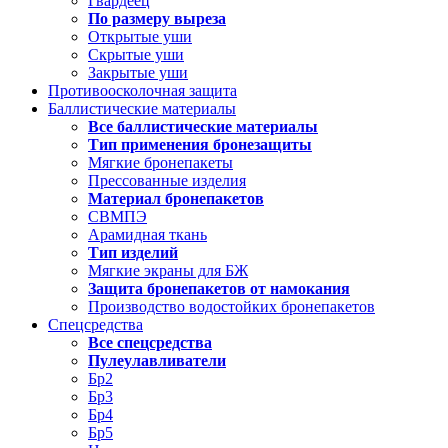
Гвардеец
По размеру выреза
Открытые уши
Скрытые уши
Закрытые уши
Противоосколочная защита
Баллистические материалы
Все баллистические материалы
Тип применения бронезащиты
Мягкие бронепакеты
Прессованные изделия
Материал бронепакетов
СВМПЭ
Арамидная ткань
Тип изделий
Мягкие экраны для БЖ
Защита бронепакетов от намокания
Производство водостойких бронепакетов
Спецсредства
Все спецсредства
Пулеулавливатели
Бр2
Бр3
Бр4
Бр5