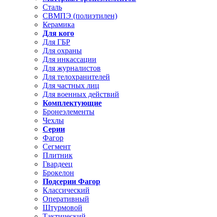
Сталь
СВМПЭ (полиэтилен)
Керамика
Для кого
Для ГБР
Для охраны
Для инкассации
Для журналистов
Для телохранителей
Для частных лиц
Для военных действий
Комплектующие
Бронеэлементы
Чехлы
Серии
Фагор
Сегмент
Плитник
Гвардеец
Брокелон
Подсерии Фагор
Классический
Оперативный
Штурмовой
Тактический