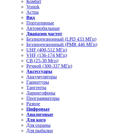
Комбат
Vostok
Астра
Вид
Портативные
Автомобильные
Диапазон частот
Безлицензионный (LPD 433 МГц)
Безлицензионный (PMR 446 МГц)
UHF (400-512 МГц)
VHF (136-174 МГц)
CB (25-30 Мгц)
Речной (300-337 МГц)
Аксессуары
Аккумуляторы
Гарнитуры
Тангенты
Ларингофоны
Программаторы
Разное
Цифровые
Аналоговые
Для кого
Для охраны
Для рыбалки