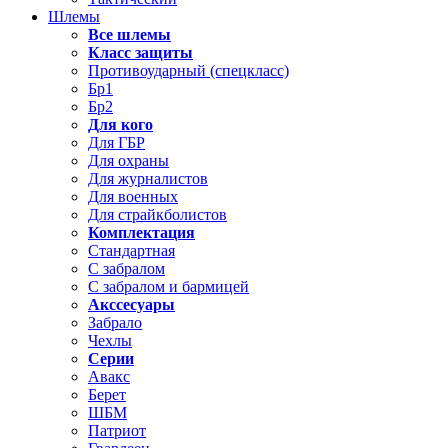
Шлемы
Все шлемы
Класс защиты
Противоударный (спецкласс)
Бр1
Бр2
Для кого
Для ГБР
Для охраны
Для журналистов
Для военных
Для страйкболистов
Комплектация
Стандартная
С забралом
С забралом и бармицей
Акссесуары
Забрало
Чехлы
Серии
Авакс
Берет
ШБМ
Патриот