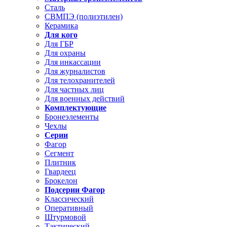
Сталь
СВМПЭ (полиэтилен)
Керамика
Для кого
Для ГБР
Для охраны
Для инкассации
Для журналистов
Для телохранителей
Для частных лиц
Для военных действий
Комплектующие
Бронеэлементы
Чехлы
Серии
Фагор
Сегмент
Плитник
Гвардеец
Брокелон
Подсерии Фагор
Классический
Оперативный
Штурмовой
Тактический