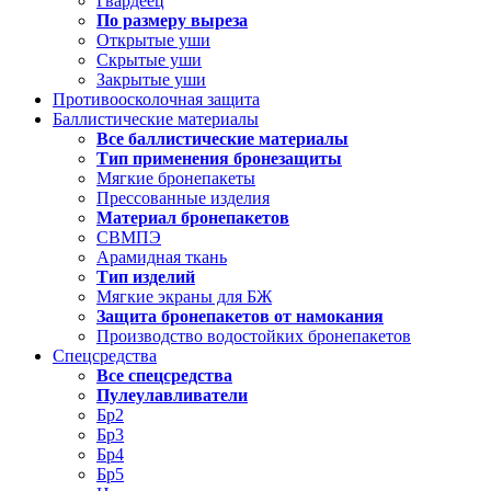
Гвардеец
По размеру выреза
Открытые уши
Скрытые уши
Закрытые уши
Противоосколочная защита
Баллистические материалы
Все баллистические материалы
Тип применения бронезащиты
Мягкие бронепакеты
Прессованные изделия
Материал бронепакетов
СВМПЭ
Арамидная ткань
Тип изделий
Мягкие экраны для БЖ
Защита бронепакетов от намокания
Производство водостойких бронепакетов
Спецсредства
Все спецсредства
Пулеулавливатели
Бр2
Бр3
Бр4
Бр5