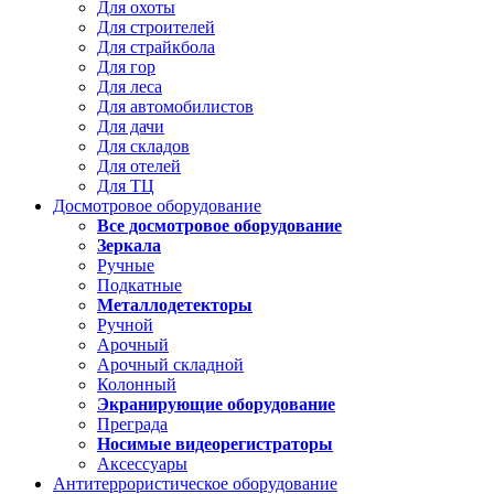
Для охоты
Для строителей
Для страйкбола
Для гор
Для леса
Для автомобилистов
Для дачи
Для складов
Для отелей
Для ТЦ
Досмотровое оборудование
Все досмотровое оборудование
Зеркала
Ручные
Подкатные
Металлодетекторы
Ручной
Арочный
Арочный складной
Колонный
Экранирующие оборудование
Преграда
Носимые видеорегистраторы
Аксессуары
Антитеррористическое оборудование