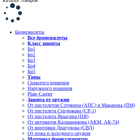
Каталог товаров
Бронежилеты
Все бронежилеты
Класс защиты
Бр1
Бр2
Бр3
Бр4
Бр5
Типы
Скрытого ношения
Наружного ношения
Plate-Carrier
Защита от оружия
От пистолетов Стечкина (АПС) и Макарова (ПМ)
От пистолета Сердюкова (СР-1)
От пистолета Ярыгина (ПЯ)
От автоматов Калашникова (АКМ, АК-74)
От винтовки Драгунова (СВД)
От ножа и холодного оружия
Материал бронеэлементов