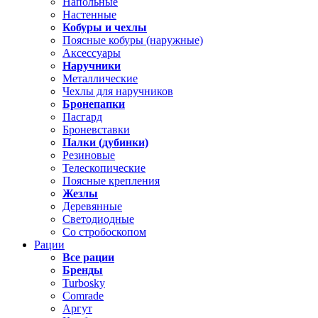
Напольные
Настенные
Кобуры и чехлы
Поясные кобуры (наружные)
Аксессуары
Наручники
Металлические
Чехлы для наручников
Бронепапки
Пасгард
Броневставки
Палки (дубинки)
Резиновые
Телескопические
Поясные крепления
Жезлы
Деревянные
Светодиодные
Со стробоскопом
Рации
Все рации
Бренды
Turbosky
Comrade
Аргут