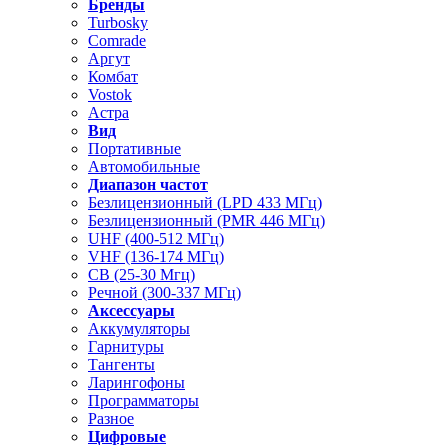
Бренды
Turbosky
Comrade
Аргут
Комбат
Vostok
Астра
Вид
Портативные
Автомобильные
Диапазон частот
Безлицензионный (LPD 433 МГц)
Безлицензионный (PMR 446 МГц)
UHF (400-512 МГц)
VHF (136-174 МГц)
CB (25-30 Мгц)
Речной (300-337 МГц)
Аксессуары
Аккумуляторы
Гарнитуры
Тангенты
Ларингофоны
Программаторы
Разное
Цифровые