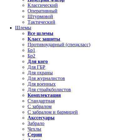
Классический
Оперативный
Штурмовой
Тактический
Шлемы
Все шлемы
Класс защиты
Противоударный (спецкласс)
Бр1
Бр2
Для кого
Для ГБР
Для охраны
Для журналистов
Для военных
Для страйкболистов
Комплектация
Стандартная
С забралом
С забралом и бармицей
Акссесуары
Забрало
Чехлы
Серии