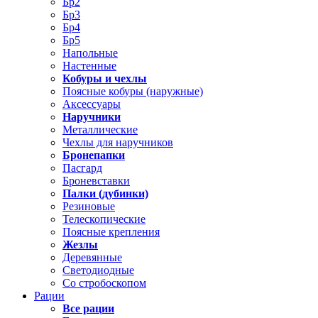
Бр2
Бр3
Бр4
Бр5
Напольные
Настенные
Кобуры и чехлы
Поясные кобуры (наружные)
Аксессуары
Наручники
Металлические
Чехлы для наручников
Бронепапки
Пасгард
Броневставки
Палки (дубинки)
Резиновые
Телескопические
Поясные крепления
Жезлы
Деревянные
Светодиодные
Со стробоскопом
Рации
Все рации