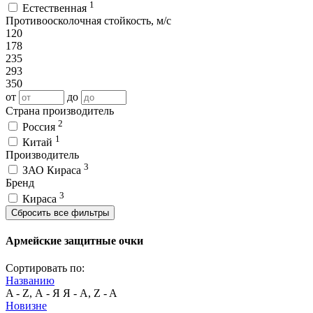
1
Естественная
Противоосколочная стойкость, м/с
120
178
235
293
350
от
до
Страна производитель
2
Россия
1
Китай
Производитель
3
ЗАО Кираса
Бренд
3
Кираса
Сбросить все фильтры
Армейские защитные очки
Сортировать по:
Названию
A - Z, А - Я
Я - А, Z - A
Новизне