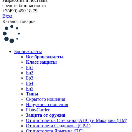
Разработка и поставка
средств безопасности
+7(499) 490 18 79
Вход
Каталог товаров
Бронежилеты
Все бронежилеты
Класс защиты
Бр1
Бр2
Бр3
Бр4
Бр5
Типы
Скрытого ношения
Наружного ношения
Plate-Carrier
Защита от оружия
От пистолетов Стечкина (АПС) и Макарова (ПМ)
От пистолета Сердюкова (СР-1)
От пистолета Ярыгина (ПЯ)