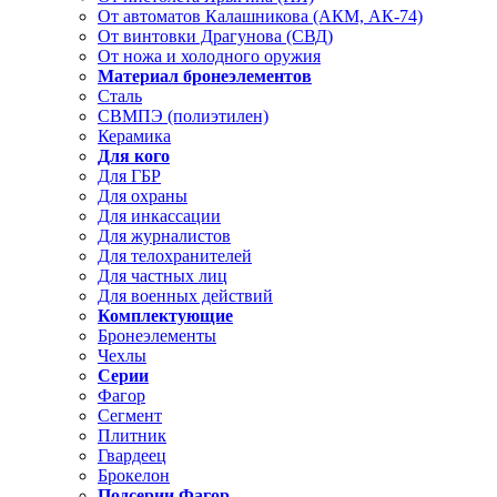
От автоматов Калашникова (АКМ, АК-74)
От винтовки Драгунова (СВД)
От ножа и холодного оружия
Материал бронеэлементов
Сталь
СВМПЭ (полиэтилен)
Керамика
Для кого
Для ГБР
Для охраны
Для инкассации
Для журналистов
Для телохранителей
Для частных лиц
Для военных действий
Комплектующие
Бронеэлементы
Чехлы
Серии
Фагор
Сегмент
Плитник
Гвардеец
Брокелон
Подсерии Фагор