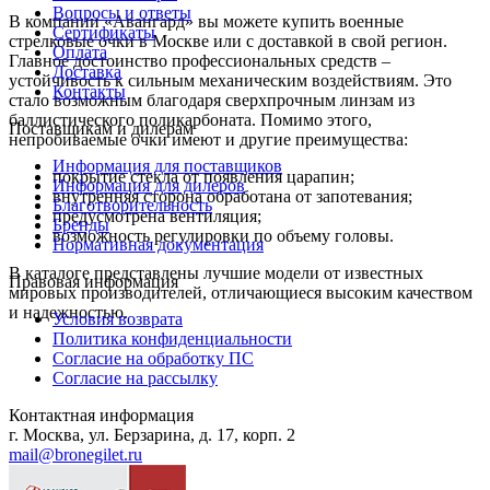
Вопросы и ответы
В компании «Авангард» вы можете купить военные
Сертификаты
стрелковые очки в Москве или с доставкой в свой регион.
Оплата
Главное достоинство профессиональных средств –
Доставка
устойчивость к сильным механическим воздействиям. Это
Контакты
стало возможным благодаря сверхпрочным линзам из
баллистического поликарбоната. Помимо этого,
Поставщикам и дилерам
непробиваемые очки имеют и другие преимущества:
Информация для поставщиков
покрытие стекла от появления царапин;
Информация для дилеров
внутренняя сторона обработана от запотевания;
Благотворительность
предусмотрена вентиляция;
Бренды
возможность регулировки по объему головы.
Нормативная документация
В каталоге представлены лучшие модели от известных
Правовая информация
мировых производителей, отличающиеся высоким качеством
и надежностью.
Условия возврата
Политика конфиденциальности
Согласие на обработку ПС
Согласие на рассылку
Контактная информация
г. Москва, ул. Берзарина, д. 17, корп. 2
mail@bronegilet.ru