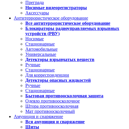
Преграда
Носимые видеорегистраторы
Аксессуары
Антитеррористическое оборудование
Все антитеррористическое оборудование
Блокираторы радиоуправляемых взрывных
устройств (РВУ)
Носимые
Стационарные
Автомобильные
Универсальные
Детекторы взрывчатых веществ
Ручные
Стационарные
Для корреспонденции
Детекторы опасных жидкостей
Ручные
Стационарные
Бытовая противоосколочная защита
Одеяло противоосколочное
Штора противоосколочная
Мат противоосколочный
Амуниция и снаряжение
Вся амуниция и снаряжение
Щиты