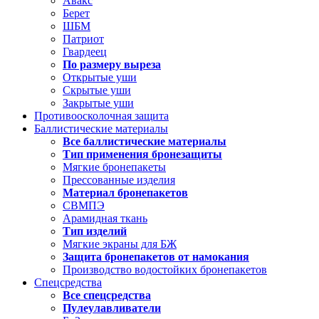
Авакс
Берет
ШБМ
Патриот
Гвардеец
По размеру выреза
Открытые уши
Скрытые уши
Закрытые уши
Противоосколочная защита
Баллистические материалы
Все баллистические материалы
Тип применения бронезащиты
Мягкие бронепакеты
Прессованные изделия
Материал бронепакетов
СВМПЭ
Арамидная ткань
Тип изделий
Мягкие экраны для БЖ
Защита бронепакетов от намокания
Производство водостойких бронепакетов
Спецсредства
Все спецсредства
Пулеулавливатели