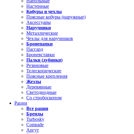
Напольные
Настенные
Кобуры и чехлы
Поясные кобуры (наружные)
Аксессуары
Наручники
Металлические
Чехлы для наручников
Бронепапки
Пасгард
Броневставки
Палки (дубинки)
Резиновые
Телескопические
Поясные крепления
Жезлы
Деревянные
Светодиодные
Со стробоскопом
Рации
Все рации
Бренды
Turbosky
Comrade
Аргут