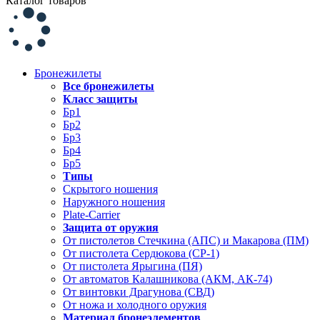
Каталог товаров
Бронежилеты
Все бронежилеты
Класс защиты
Бр1
Бр2
Бр3
Бр4
Бр5
Типы
Скрытого ношения
Наружного ношения
Plate-Carrier
Защита от оружия
От пистолетов Стечкина (АПС) и Макарова (ПМ)
От пистолета Сердюкова (СР-1)
От пистолета Ярыгина (ПЯ)
От автоматов Калашникова (АКМ, АК-74)
От винтовки Драгунова (СВД)
От ножа и холодного оружия
Материал бронеэлементов