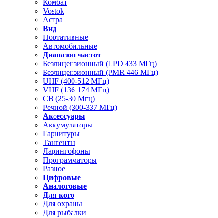
Комбат
Vostok
Астра
Вид
Портативные
Автомобильные
Диапазон частот
Безлицензионный (LPD 433 МГц)
Безлицензионный (PMR 446 МГц)
UHF (400-512 МГц)
VHF (136-174 МГц)
CB (25-30 Мгц)
Речной (300-337 МГц)
Аксессуары
Аккумуляторы
Гарнитуры
Тангенты
Ларингофоны
Программаторы
Разное
Цифровые
Аналоговые
Для кого
Для охраны
Для рыбалки