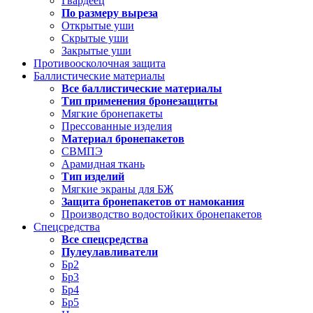
Гвардеец
По размеру выреза
Открытые уши
Скрытые уши
Закрытые уши
Противоосколочная защита
Баллистические материалы
Все баллистические материалы
Тип применения бронезащиты
Мягкие бронепакеты
Прессованные изделия
Материал бронепакетов
СВМПЭ
Арамидная ткань
Тип изделий
Мягкие экраны для БЖ
Защита бронепакетов от намокания
Производство водостойких бронепакетов
Спецсредства
Все спецсредства
Пулеулавливатели
Бр2
Бр3
Бр4
Бр5