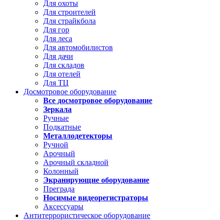
Для охоты
Для строителей
Для страйкбола
Для гор
Для леса
Для автомобилистов
Для дачи
Для складов
Для отелей
Для ТЦ
Досмотровое оборудование
Все досмотровое оборудование
Зеркала
Ручные
Подкатные
Металлодетекторы
Ручной
Арочный
Арочный складной
Колонный
Экранирующие оборудование
Преграда
Носимые видеорегистраторы
Аксессуары
Антитеррористическое оборудование