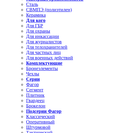
Сталь
СВМПЭ (полиэтилен)
Керамика
Для кого
Для ГБР
Для охраны
Для инкассации
Для журналистов
Для телохранителей
Для частных лиц
Для военных действий
Комплектующие
Бронеэлементы
Чехлы
Серии
Фагор
Сегмент
Плитник
Гвардеец
Брокелон
Подсерии Фагор
Классический
Оперативный
Штурмовой
Тактический