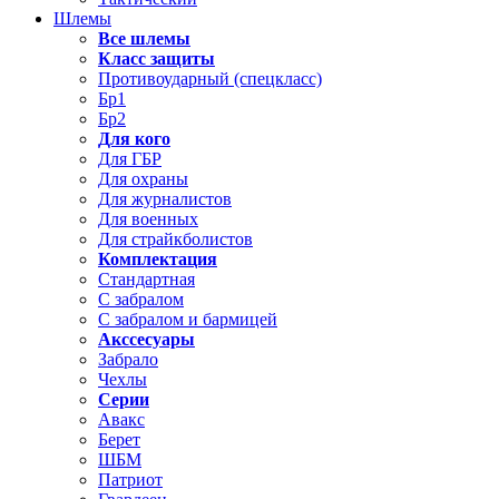
Шлемы
Все шлемы
Класс защиты
Противоударный (спецкласс)
Бр1
Бр2
Для кого
Для ГБР
Для охраны
Для журналистов
Для военных
Для страйкболистов
Комплектация
Стандартная
С забралом
С забралом и бармицей
Акссесуары
Забрало
Чехлы
Серии
Авакс
Берет
ШБМ
Патриот