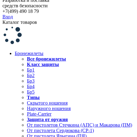
Разработка и поставка
средств безопасности
+7(499) 490 18 79
Вход
Каталог товаров
Бронежилеты
Все бронежилеты
Класс защиты
Бр1
Бр2
Бр3
Бр4
Бр5
Типы
Скрытого ношения
Наружного ношения
Plate-Carrier
Защита от оружия
От пистолетов Стечкина (АПС) и Макарова (ПМ)
От пистолета Сердюкова (СР-1)
От пистолета Ярыгина (ПЯ)