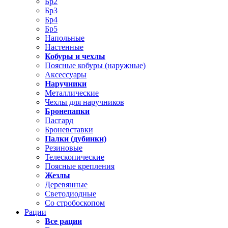
Бр2
Бр3
Бр4
Бр5
Напольные
Настенные
Кобуры и чехлы
Поясные кобуры (наружные)
Аксессуары
Наручники
Металлические
Чехлы для наручников
Бронепапки
Пасгард
Броневставки
Палки (дубинки)
Резиновые
Телескопические
Поясные крепления
Жезлы
Деревянные
Светодиодные
Со стробоскопом
Рации
Все рации