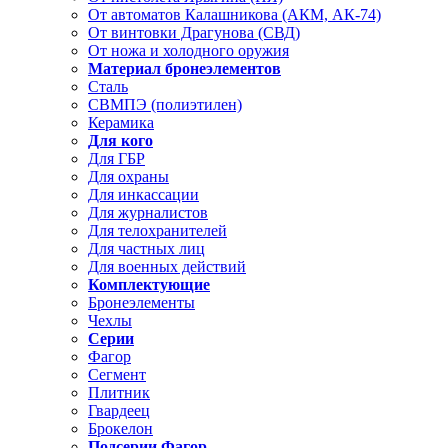
От автоматов Калашникова (АКМ, АК-74)
От винтовки Драгунова (СВД)
От ножа и холодного оружия
Материал бронеэлементов
Сталь
СВМПЭ (полиэтилен)
Керамика
Для кого
Для ГБР
Для охраны
Для инкассации
Для журналистов
Для телохранителей
Для частных лиц
Для военных действий
Комплектующие
Бронеэлементы
Чехлы
Серии
Фагор
Сегмент
Плитник
Гвардеец
Брокелон
Подсерии Фагор