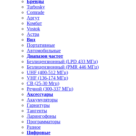
Бренды
Turbosky
Comrade
Аргут
Комбат
Vostok
Астра
Вид
Портативные
Автомобильные
Диапазон частот
Безлицензионный (LPD 433 МГц)
Безлицензионный (PMR 446 МГц)
UHF (400-512 МГц)
VHF (136-174 МГц)
CB (25-30 Мгц)
Речной (300-337 МГц)
Аксессуары
Аккумуляторы
Гарнитуры
Тангенты
Ларингофоны
Программаторы
Разное
Цифровые