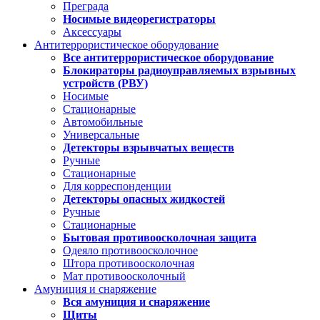
Преграда
Носимые видеорегистраторы
Аксессуары
Антитеррористическое оборудование
Все антитеррористическое оборудование
Блокираторы радиоуправляемых взрывных
устройств (РВУ)
Носимые
Стационарные
Автомобильные
Универсальные
Детекторы взрывчатых веществ
Ручные
Стационарные
Для корреспонденции
Детекторы опасных жидкостей
Ручные
Стационарные
Бытовая противоосколочная защита
Одеяло противоосколочное
Штора противоосколочная
Мат противоосколочный
Амуниция и снаряжение
Вся амуниция и снаряжение
Щиты