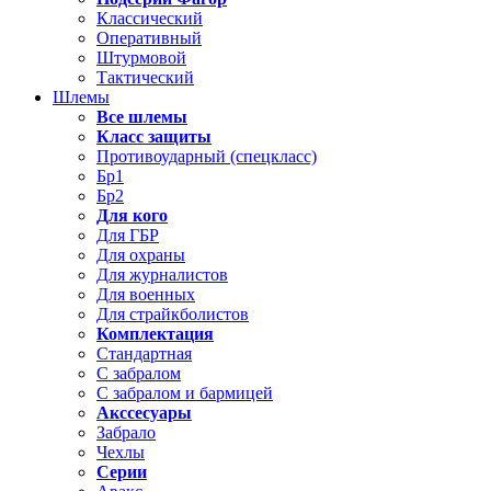
Классический
Оперативный
Штурмовой
Тактический
Шлемы
Все шлемы
Класс защиты
Противоударный (спецкласс)
Бр1
Бр2
Для кого
Для ГБР
Для охраны
Для журналистов
Для военных
Для страйкболистов
Комплектация
Стандартная
С забралом
С забралом и бармицей
Акссесуары
Забрало
Чехлы
Серии