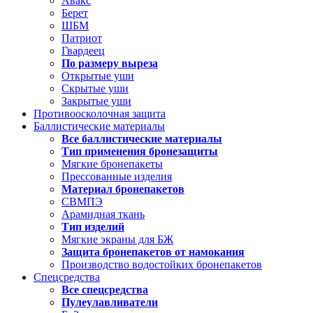
Авакс
Берет
ШБМ
Патриот
Гвардеец
По размеру выреза
Открытые уши
Скрытые уши
Закрытые уши
Противоосколочная защита
Баллистические материалы
Все баллистические материалы
Тип применения бронезащиты
Мягкие бронепакеты
Прессованные изделия
Материал бронепакетов
СВМПЭ
Арамидная ткань
Тип изделий
Мягкие экраны для БЖ
Защита бронепакетов от намокания
Производство водостойких бронепакетов
Спецсредства
Все спецсредства
Пулеулавливатели