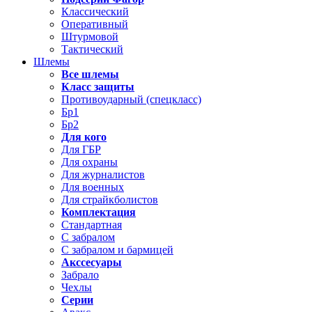
Классический
Оперативный
Штурмовой
Тактический
Шлемы
Все шлемы
Класс защиты
Противоударный (спецкласс)
Бр1
Бр2
Для кого
Для ГБР
Для охраны
Для журналистов
Для военных
Для страйкболистов
Комплектация
Стандартная
С забралом
С забралом и бармицей
Акссесуары
Забрало
Чехлы
Серии