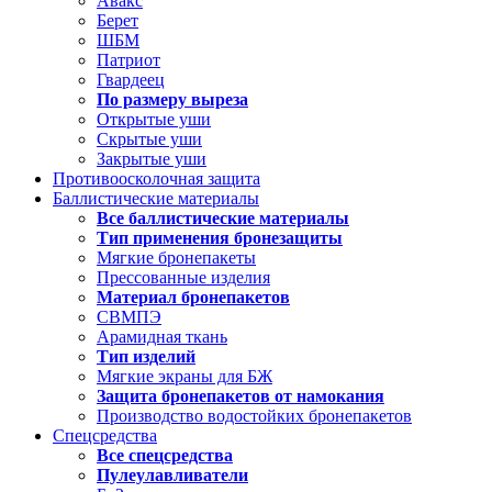
Авакс
Берет
ШБМ
Патриот
Гвардеец
По размеру выреза
Открытые уши
Скрытые уши
Закрытые уши
Противоосколочная защита
Баллистические материалы
Все баллистические материалы
Тип применения бронезащиты
Мягкие бронепакеты
Прессованные изделия
Материал бронепакетов
СВМПЭ
Арамидная ткань
Тип изделий
Мягкие экраны для БЖ
Защита бронепакетов от намокания
Производство водостойких бронепакетов
Спецсредства
Все спецсредства
Пулеулавливатели