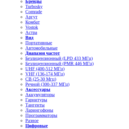
Бренды
Turbosky
Comrade
Аргут
Комбат
Vostok
Астра
Вид
Портативные
Автомобильные
Диапазон частот
Безлицензионный (LPD 433 МГц)
Безлицензионный (PMR 446 МГц)
UHF (400-512 МГц)
VHF (136-174 МГц)
CB (25-30 Мгц)
Речной (300-337 МГц)
Аксессуары
Аккумуляторы
Гарнитуры
Тангенты
Ларингофоны
Программаторы
Разное
Цифровые