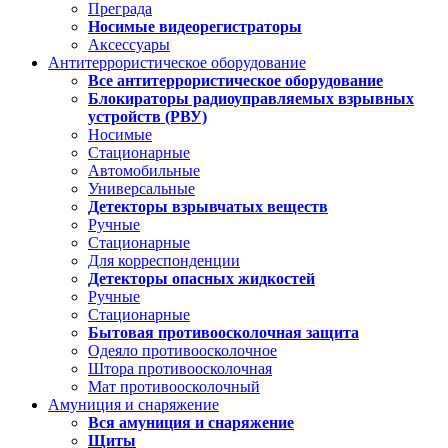
Преграда
Носимые видеорегистраторы
Аксессуары
Антитеррористическое оборудование
Все антитеррористическое оборудование
Блокираторы радиоуправляемых взрывных
устройств (РВУ)
Носимые
Стационарные
Автомобильные
Универсальные
Детекторы взрывчатых веществ
Ручные
Стационарные
Для корреспонденции
Детекторы опасных жидкостей
Ручные
Стационарные
Бытовая противоосколочная защита
Одеяло противоосколочное
Штора противоосколочная
Мат противоосколочный
Амуниция и снаряжение
Вся амуниция и снаряжение
Щиты