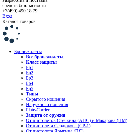
Разработка и поставка
средств безопасности
+7(499) 490 18 79
Вход
Каталог товаров
Бронежилеты
Все бронежилеты
Класс защиты
Бр1
Бр2
Бр3
Бр4
Бр5
Типы
Скрытого ношения
Наружного ношения
Plate-Carrier
Защита от оружия
От пистолетов Стечкина (АПС) и Макарова (ПМ)
От пистолета Сердюкова (СР-1)
От пистолета Ярыгина (ПЯ)