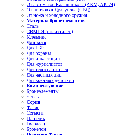
От автоматов Калашникова (АКМ, АК-74)
От винтовки Драгунова (СВД)
От ножа и холодного оружия
Материал бронеэлементов
Сталь
СВМПЭ (полиэтилен)
Керамика
Для кого
Для ГБР
Для охраны
Для инкассации
Для журналистов
Для телохранителей
Для частных лиц
Для военных действий
Комплектующие
Бронеэлементы
Чехлы
Серии
Фагор
Сегмент
Плитник
Гвардеец
Брокелон
Подсерии Фагор