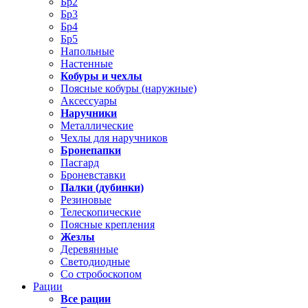
Бр2
Бр3
Бр4
Бр5
Напольные
Настенные
Кобуры и чехлы
Поясные кобуры (наружные)
Аксессуары
Наручники
Металлические
Чехлы для наручников
Бронепапки
Пасгард
Броневставки
Палки (дубинки)
Резиновые
Телескопические
Поясные крепления
Жезлы
Деревянные
Светодиодные
Со стробоскопом
Рации
Все рации