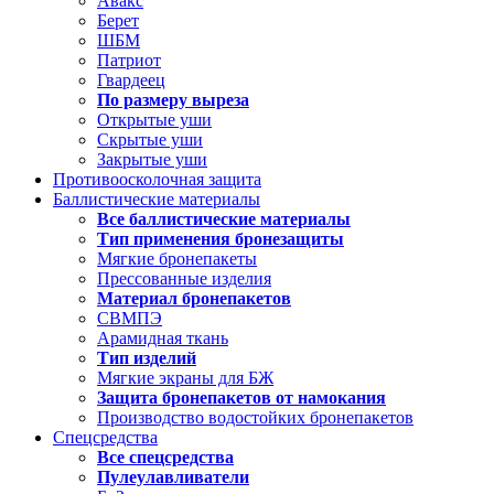
Авакс
Берет
ШБМ
Патриот
Гвардеец
По размеру выреза
Открытые уши
Скрытые уши
Закрытые уши
Противоосколочная защита
Баллистические материалы
Все баллистические материалы
Тип применения бронезащиты
Мягкие бронепакеты
Прессованные изделия
Материал бронепакетов
СВМПЭ
Арамидная ткань
Тип изделий
Мягкие экраны для БЖ
Защита бронепакетов от намокания
Производство водостойких бронепакетов
Спецсредства
Все спецсредства
Пулеулавливатели