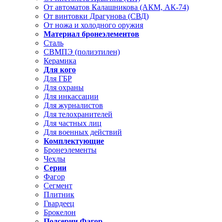
От автоматов Калашникова (АКМ, АК-74)
От винтовки Драгунова (СВД)
От ножа и холодного оружия
Материал бронеэлементов
Сталь
СВМПЭ (полиэтилен)
Керамика
Для кого
Для ГБР
Для охраны
Для инкассации
Для журналистов
Для телохранителей
Для частных лиц
Для военных действий
Комплектующие
Бронеэлементы
Чехлы
Серии
Фагор
Сегмент
Плитник
Гвардеец
Брокелон
Подсерии Фагор