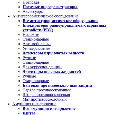
Преграда
Носимые видеорегистраторы
Аксессуары
Антитеррористическое оборудование
Все антитеррористическое оборудование
Блокираторы радиоуправляемых взрывных
устройств (РВУ)
Носимые
Стационарные
Автомобильные
Универсальные
Детекторы взрывчатых веществ
Ручные
Стационарные
Для корреспонденции
Детекторы опасных жидкостей
Ручные
Стационарные
Бытовая противоосколочная защита
Одеяло противоосколочное
Штора противоосколочная
Мат противоосколочный
Амуниция и снаряжение
Вся амуниция и снаряжение
Щиты