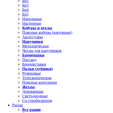
Бр2
Бр3
Бр4
Бр5
Напольные
Настенные
Кобуры и чехлы
Поясные кобуры (наружные)
Аксессуары
Наручники
Металлические
Чехлы для наручников
Бронепапки
Пасгард
Броневставки
Палки (дубинки)
Резиновые
Телескопические
Поясные крепления
Жезлы
Деревянные
Светодиодные
Со стробоскопом
Рации
Все рации