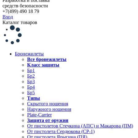
Разработка и поставка
средств безопасности
+7(499) 490 18 79
Вход
Каталог товаров
Бронежилеты
Все бронежилеты
Класс защиты
Бр1
Бр2
Бр3
Бр4
Бр5
Типы
Скрытого ношения
Наружного ношения
Plate-Carrier
Защита от оружия
От пистолетов Стечкина (АПС) и Макарова (ПМ)
От пистолета Сердюкова (СР-1)
От пистолета Ярыгина (ПЯ)