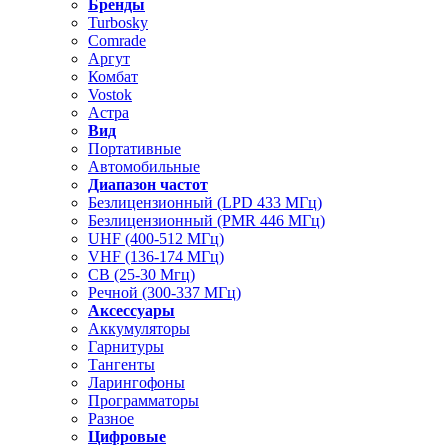
Бренды
Turbosky
Comrade
Аргут
Комбат
Vostok
Астра
Вид
Портативные
Автомобильные
Диапазон частот
Безлицензионный (LPD 433 МГц)
Безлицензионный (PMR 446 МГц)
UHF (400-512 МГц)
VHF (136-174 МГц)
CB (25-30 Мгц)
Речной (300-337 МГц)
Аксессуары
Аккумуляторы
Гарнитуры
Тангенты
Ларингофоны
Программаторы
Разное
Цифровые