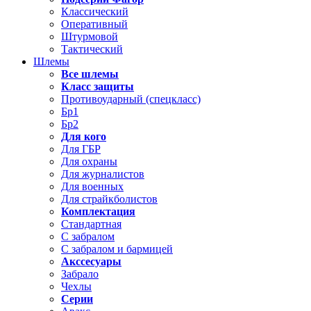
Классический
Оперативный
Штурмовой
Тактический
Шлемы
Все шлемы
Класс защиты
Противоударный (спецкласс)
Бр1
Бр2
Для кого
Для ГБР
Для охраны
Для журналистов
Для военных
Для страйкболистов
Комплектация
Стандартная
С забралом
С забралом и бармицей
Акссесуары
Забрало
Чехлы
Серии