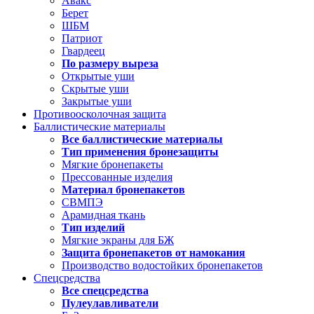
Авакс
Берет
ШБМ
Патриот
Гвардеец
По размеру выреза
Открытые уши
Скрытые уши
Закрытые уши
Противоосколочная защита
Баллистические материалы
Все баллистические материалы
Тип применения бронезащиты
Мягкие бронепакеты
Прессованные изделия
Материал бронепакетов
СВМПЭ
Арамидная ткань
Тип изделий
Мягкие экраны для БЖ
Защита бронепакетов от намокания
Производство водостойких бронепакетов
Спецсредства
Все спецсредства
Пулеулавливатели