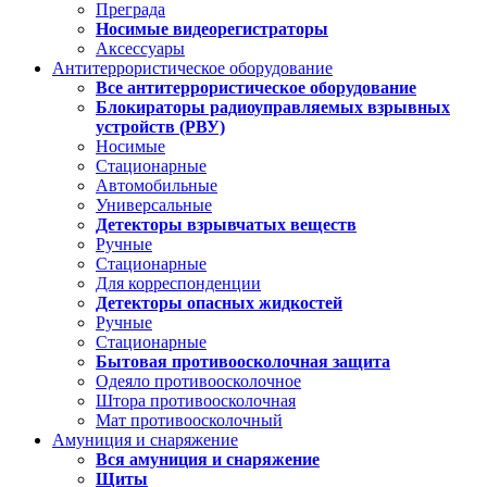
Преграда
Носимые видеорегистраторы
Аксессуары
Антитеррористическое оборудование
Все антитеррористическое оборудование
Блокираторы радиоуправляемых взрывных
устройств (РВУ)
Носимые
Стационарные
Автомобильные
Универсальные
Детекторы взрывчатых веществ
Ручные
Стационарные
Для корреспонденции
Детекторы опасных жидкостей
Ручные
Стационарные
Бытовая противоосколочная защита
Одеяло противоосколочное
Штора противоосколочная
Мат противоосколочный
Амуниция и снаряжение
Вся амуниция и снаряжение
Щиты