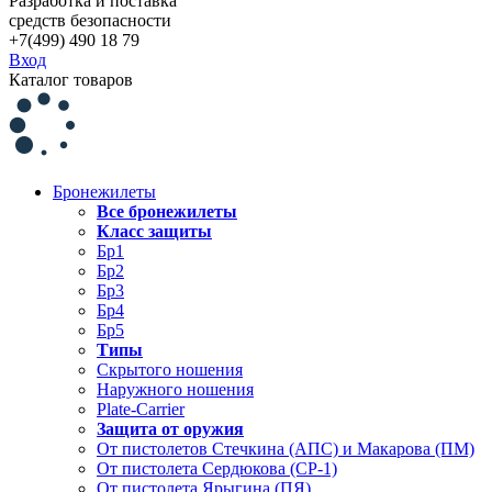
Разработка и поставка
средств безопасности
+7(499) 490 18 79
Вход
Каталог товаров
Бронежилеты
Все бронежилеты
Класс защиты
Бр1
Бр2
Бр3
Бр4
Бр5
Типы
Скрытого ношения
Наружного ношения
Plate-Carrier
Защита от оружия
От пистолетов Стечкина (АПС) и Макарова (ПМ)
От пистолета Сердюкова (СР-1)
От пистолета Ярыгина (ПЯ)