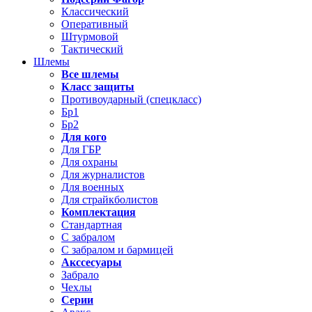
Классический
Оперативный
Штурмовой
Тактический
Шлемы
Все шлемы
Класс защиты
Противоударный (спецкласс)
Бр1
Бр2
Для кого
Для ГБР
Для охраны
Для журналистов
Для военных
Для страйкболистов
Комплектация
Стандартная
С забралом
С забралом и бармицей
Акссесуары
Забрало
Чехлы
Серии