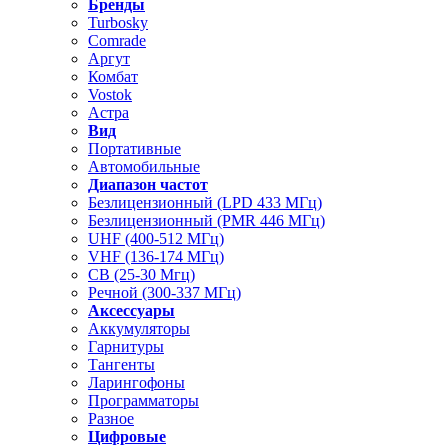
Бренды
Turbosky
Comrade
Аргут
Комбат
Vostok
Астра
Вид
Портативные
Автомобильные
Диапазон частот
Безлицензионный (LPD 433 МГц)
Безлицензионный (PMR 446 МГц)
UHF (400-512 МГц)
VHF (136-174 МГц)
CB (25-30 Мгц)
Речной (300-337 МГц)
Аксессуары
Аккумуляторы
Гарнитуры
Тангенты
Ларингофоны
Программаторы
Разное
Цифровые