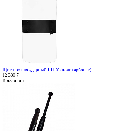
Щит противоударный ЩПУ (поликарбонат)
12 330
7
В наличии