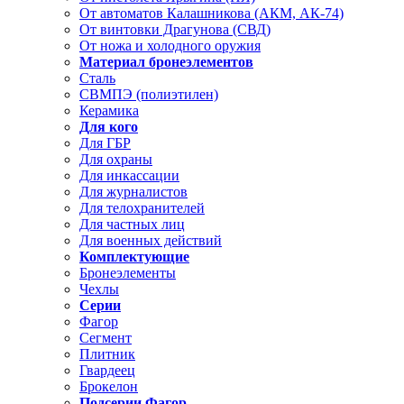
От автоматов Калашникова (АКМ, АК-74)
От винтовки Драгунова (СВД)
От ножа и холодного оружия
Материал бронеэлементов
Сталь
СВМПЭ (полиэтилен)
Керамика
Для кого
Для ГБР
Для охраны
Для инкассации
Для журналистов
Для телохранителей
Для частных лиц
Для военных действий
Комплектующие
Бронеэлементы
Чехлы
Серии
Фагор
Сегмент
Плитник
Гвардеец
Брокелон
Подсерии Фагор