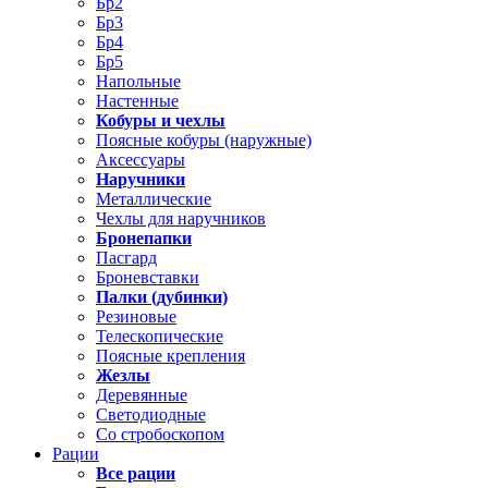
Бр2
Бр3
Бр4
Бр5
Напольные
Настенные
Кобуры и чехлы
Поясные кобуры (наружные)
Аксессуары
Наручники
Металлические
Чехлы для наручников
Бронепапки
Пасгард
Броневставки
Палки (дубинки)
Резиновые
Телескопические
Поясные крепления
Жезлы
Деревянные
Светодиодные
Со стробоскопом
Рации
Все рации