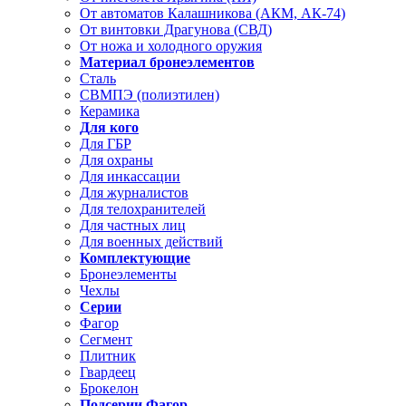
От автоматов Калашникова (АКМ, АК-74)
От винтовки Драгунова (СВД)
От ножа и холодного оружия
Материал бронеэлементов
Сталь
СВМПЭ (полиэтилен)
Керамика
Для кого
Для ГБР
Для охраны
Для инкассации
Для журналистов
Для телохранителей
Для частных лиц
Для военных действий
Комплектующие
Бронеэлементы
Чехлы
Серии
Фагор
Сегмент
Плитник
Гвардеец
Брокелон
Подсерии Фагор