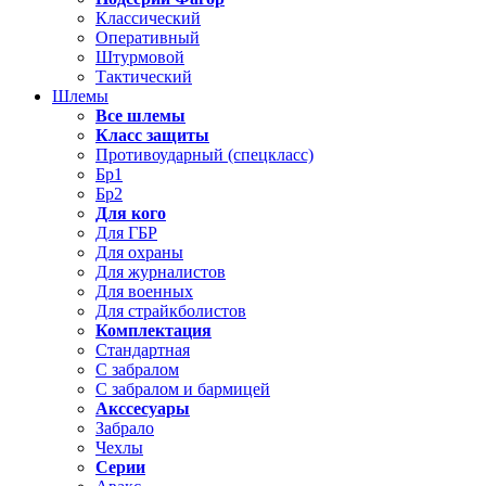
Классический
Оперативный
Штурмовой
Тактический
Шлемы
Все шлемы
Класс защиты
Противоударный (спецкласс)
Бр1
Бр2
Для кого
Для ГБР
Для охраны
Для журналистов
Для военных
Для страйкболистов
Комплектация
Стандартная
С забралом
С забралом и бармицей
Акссесуары
Забрало
Чехлы
Серии