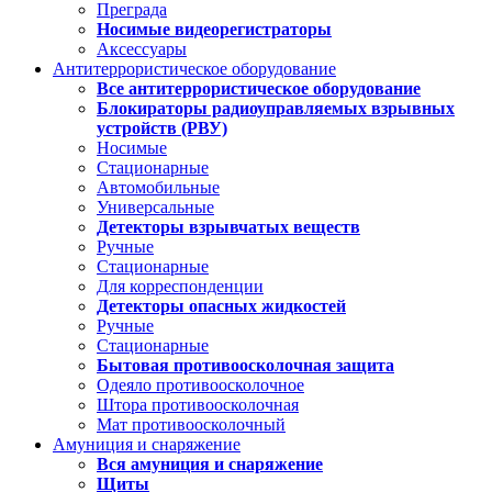
Преграда
Носимые видеорегистраторы
Аксессуары
Антитеррористическое оборудование
Все антитеррористическое оборудование
Блокираторы радиоуправляемых взрывных
устройств (РВУ)
Носимые
Стационарные
Автомобильные
Универсальные
Детекторы взрывчатых веществ
Ручные
Стационарные
Для корреспонденции
Детекторы опасных жидкостей
Ручные
Стационарные
Бытовая противоосколочная защита
Одеяло противоосколочное
Штора противоосколочная
Мат противоосколочный
Амуниция и снаряжение
Вся амуниция и снаряжение
Щиты