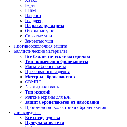
Авакс
Берет
ШБМ
Патриот
Гвардеец
По размеру выреза
Открытые уши
Скрытые уши
Закрытые уши
Противоосколочная защита
Баллистические материалы
Все баллистические материалы
Тип применения бронезащиты
Мягкие бронепакеты
Прессованные изделия
Материал бронепакетов
СВМПЭ
Арамидная ткань
Тип изделий
Мягкие экраны для БЖ
Защита бронепакетов от намокания
Производство водостойких бронепакетов
Спецсредства
Все спецсредства
Пулеулавливатели