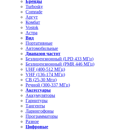
Бренды
Turbosky
Comrade
Аргут
Комбат
Vostok
Астра
Вид
Портативные
Автомобильные
Диапазон частот
Безлицензионный (LPD 433 МГц)
Безлицензионный (PMR 446 МГц)
UHF (400-512 МГц)
VHF (136-174 МГц)
CB (25-30 Мгц)
Речной (300-337 МГц)
Аксессуары
Аккумуляторы
Гарнитуры
Тангенты
Ларингофоны
Программаторы
Разное
Цифровые