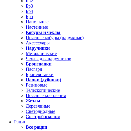
Бр2
Бр3
Бр4
Бр5
Напольные
Настенные
Кобуры и чехлы
Поясные кобуры (наружные)
Аксессуары
Наручники
Металлические
Чехлы для наручников
Бронепапки
Пасгард
Броневставки
Палки (дубинки)
Резиновые
Телескопические
Поясные крепления
Жезлы
Деревянные
Светодиодные
Со стробоскопом
Рации
Все рации