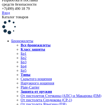
Разработка и поставка
средств безопасности
+7(499) 490 18 79
Вход
Каталог товаров
Бронежилеты
Все бронежилеты
Класс защиты
Бр1
Бр2
Бр3
Бр4
Бр5
Типы
Скрытого ношения
Наружного ношения
Plate-Carrier
Защита от оружия
От пистолетов Стечкина (АПС) и Макарова (ПМ)
От пистолета Сердюкова (СР-1)
От пистолета Ярыгина (ПЯ)