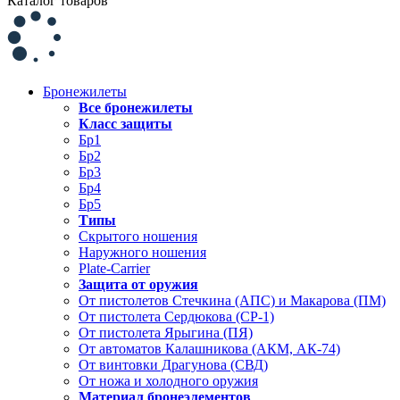
Каталог товаров
Бронежилеты
Все бронежилеты
Класс защиты
Бр1
Бр2
Бр3
Бр4
Бр5
Типы
Скрытого ношения
Наружного ношения
Plate-Carrier
Защита от оружия
От пистолетов Стечкина (АПС) и Макарова (ПМ)
От пистолета Сердюкова (СР-1)
От пистолета Ярыгина (ПЯ)
От автоматов Калашникова (АКМ, АК-74)
От винтовки Драгунова (СВД)
От ножа и холодного оружия
Материал бронеэлементов