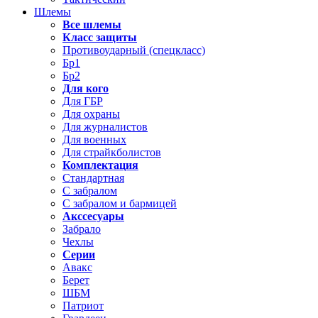
Шлемы
Все шлемы
Класс защиты
Противоударный (спецкласс)
Бр1
Бр2
Для кого
Для ГБР
Для охраны
Для журналистов
Для военных
Для страйкболистов
Комплектация
Стандартная
С забралом
С забралом и бармицей
Акссесуары
Забрало
Чехлы
Серии
Авакс
Берет
ШБМ
Патриот