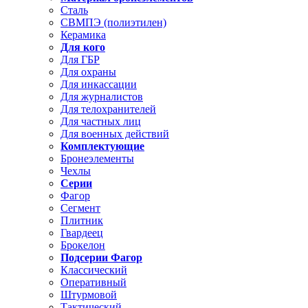
Сталь
СВМПЭ (полиэтилен)
Керамика
Для кого
Для ГБР
Для охраны
Для инкассации
Для журналистов
Для телохранителей
Для частных лиц
Для военных действий
Комплектующие
Бронеэлементы
Чехлы
Серии
Фагор
Сегмент
Плитник
Гвардеец
Брокелон
Подсерии Фагор
Классический
Оперативный
Штурмовой
Тактический