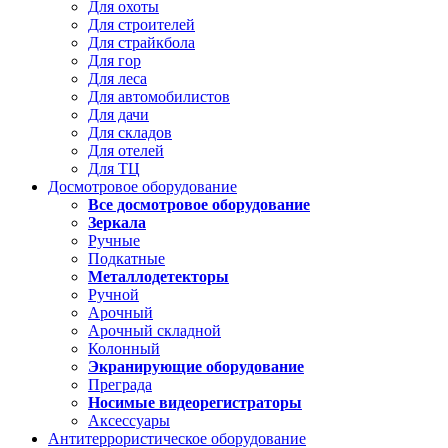
Для охоты
Для строителей
Для страйкбола
Для гор
Для леса
Для автомобилистов
Для дачи
Для складов
Для отелей
Для ТЦ
Досмотровое оборудование
Все досмотровое оборудование
Зеркала
Ручные
Подкатные
Металлодетекторы
Ручной
Арочный
Арочный складной
Колонный
Экранирующие оборудование
Преграда
Носимые видеорегистраторы
Аксессуары
Антитеррористическое оборудование