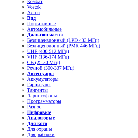
Комбат
Vostok
Астра
Вид
Портативные
Автомобильные
Диапазон частот
Безлицензионный (LPD 433 МГц)
Безлицензионный (PMR 446 МГц)
UHF (400-512 МГц)
VHF (136-174 МГц)
CB (25-30 Мгц)
Речной (300-337 МГц)
Аксессуары
Аккумуляторы
Гарнитуры
Тангенты
Ларингофоны
Программаторы
Разное
Цифровые
Аналоговые
Для кого
Для охраны
Для рыбалки