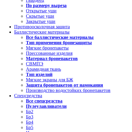
Гвардеец
По размеру выреза
Открытые уши
Скрытые уши
Закрытые уши
Противоосколочная защита
Баллистические материалы
Все баллистические материалы
Тип применения бронезащиты
Мягкие бронепакеты
Прессованные изделия
Материал бронепакетов
СВМПЭ
Арамидная ткань
Тип изделий
Мягкие экраны для БЖ
Защита бронепакетов от намокания
Производство водостойких бронепакетов
Спецсредства
Все спецсредства
Пулеулавливатели
Бр2
Бр3
Бр4
Бр5