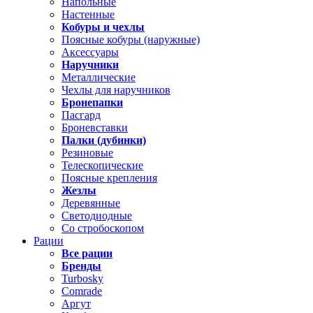
Напольные
Настенные
Кобуры и чехлы
Поясные кобуры (наружные)
Аксессуары
Наручники
Металлические
Чехлы для наручников
Бронепапки
Пасгард
Броневставки
Палки (дубинки)
Резиновые
Телескопические
Поясные крепления
Жезлы
Деревянные
Светодиодные
Со стробоскопом
Рации
Все рации
Бренды
Turbosky
Comrade
Аргут