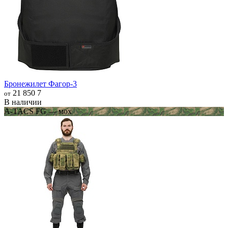
Бронежилет Фагор-3
21 850
7
от
В наличии
A-TACS FG — мох