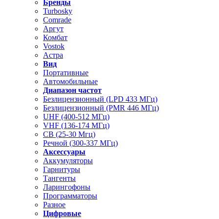
Бренды
Turbosky
Comrade
Аргут
Комбат
Vostok
Астра
Вид
Портативные
Автомобильные
Диапазон частот
Безлицензионный (LPD 433 МГц)
Безлицензионный (PMR 446 МГц)
UHF (400-512 МГц)
VHF (136-174 МГц)
CB (25-30 Мгц)
Речной (300-337 МГц)
Аксессуары
Аккумуляторы
Гарнитуры
Тангенты
Ларингофоны
Программаторы
Разное
Цифровые