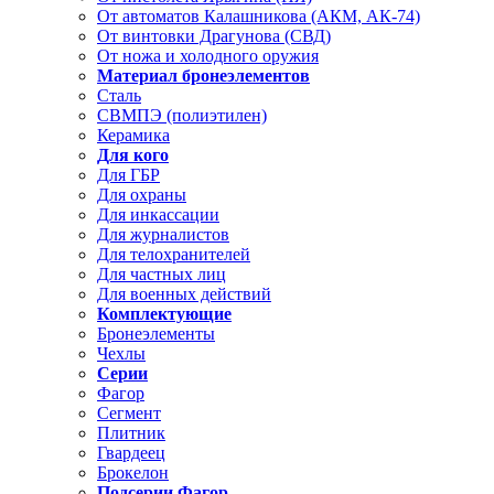
От автоматов Калашникова (АКМ, АК-74)
От винтовки Драгунова (СВД)
От ножа и холодного оружия
Материал бронеэлементов
Сталь
СВМПЭ (полиэтилен)
Керамика
Для кого
Для ГБР
Для охраны
Для инкассации
Для журналистов
Для телохранителей
Для частных лиц
Для военных действий
Комплектующие
Бронеэлементы
Чехлы
Серии
Фагор
Сегмент
Плитник
Гвардеец
Брокелон
Подсерии Фагор