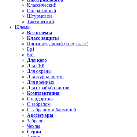
Классический
Оперативный
Штурмовой
Тактический
Шлемы
Все шлемы
Класс защиты
Противоударный (спецкласс)
Бр1
Бр2
Для кого
Для ГБР
Для охраны
Для журналистов
Для военных
Для страйкболистов
Комплектация
Стандартная
С забралом
С забралом и бармицей
Акссесуары
Забрало
Чехлы
Серии