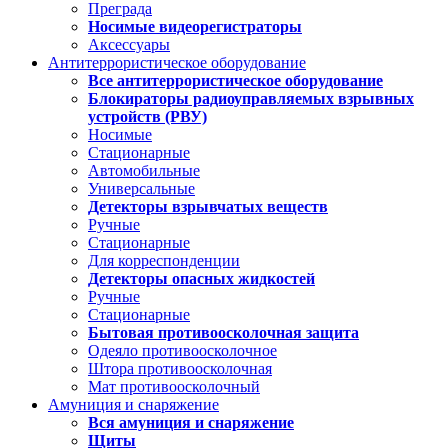
Преграда
Носимые видеорегистраторы
Аксессуары
Антитеррористическое оборудование
Все антитеррористическое оборудование
Блокираторы радиоуправляемых взрывных
устройств (РВУ)
Носимые
Стационарные
Автомобильные
Универсальные
Детекторы взрывчатых веществ
Ручные
Стационарные
Для корреспонденции
Детекторы опасных жидкостей
Ручные
Стационарные
Бытовая противоосколочная защита
Одеяло противоосколочное
Штора противоосколочная
Мат противоосколочный
Амуниция и снаряжение
Вся амуниция и снаряжение
Щиты