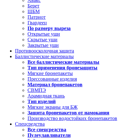
Авакс
Берет
ШБМ
Патриот
Гвардеец
По размеру выреза
Открытые уши
Скрытые уши
Закрытые уши
Противоосколочная защита
Баллистические материалы
Все баллистические материалы
Тип применения бронезащиты
Мягкие бронепакеты
Прессованные изделия
Материал бронепакетов
СВМПЭ
Арамидная ткань
Тип изделий
Мягкие экраны для БЖ
Защита бронепакетов от намокания
Производство водостойких бронепакетов
Спецсредства
Все спецсредства
Пулеулавливатели