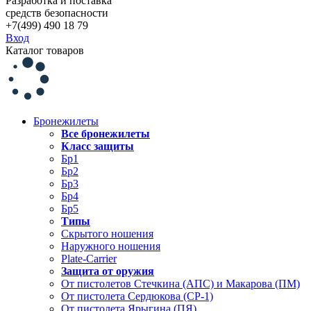
Разработка и поставка
средств безопасности
+7(499) 490 18 79
Вход
Каталог товаров
Бронежилеты
Все бронежилеты
Класс защиты
Бр1
Бр2
Бр3
Бр4
Бр5
Типы
Скрытого ношения
Наружного ношения
Plate-Carrier
Защита от оружия
От пистолетов Стечкина (АПС) и Макарова (ПМ)
От пистолета Сердюкова (СР-1)
От пистолета Ярыгина (ПЯ)