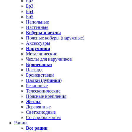
Бр2
Бр3
Бр4
Бр5
Напольные
Настенные
Кобуры и чехлы
Поясные кобуры (наружные)
Аксессуары
Наручники
Металлические
Чехлы для наручников
Бронепапки
Пасгард
Броневставки
Палки (дубинки)
Резиновые
Телескопические
Поясные крепления
Жезлы
Деревянные
Светодиодные
Со стробоскопом
Рации
Все рации