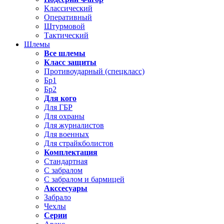
Классический
Оперативный
Штурмовой
Тактический
Шлемы
Все шлемы
Класс защиты
Противоударный (спецкласс)
Бр1
Бр2
Для кого
Для ГБР
Для охраны
Для журналистов
Для военных
Для страйкболистов
Комплектация
Стандартная
С забралом
С забралом и бармицей
Акссесуары
Забрало
Чехлы
Серии