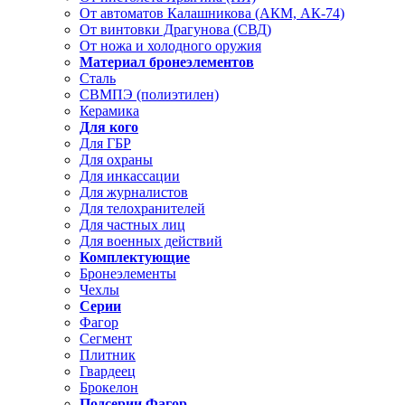
От автоматов Калашникова (АКМ, АК-74)
От винтовки Драгунова (СВД)
От ножа и холодного оружия
Материал бронеэлементов
Сталь
СВМПЭ (полиэтилен)
Керамика
Для кого
Для ГБР
Для охраны
Для инкассации
Для журналистов
Для телохранителей
Для частных лиц
Для военных действий
Комплектующие
Бронеэлементы
Чехлы
Серии
Фагор
Сегмент
Плитник
Гвардеец
Брокелон
Подсерии Фагор