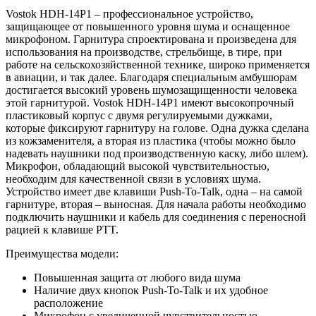
Vostok HDH-14P1 – профессиональное устройство,
защищающее от повышенного уровня шума и оснащенное
микрофоном. Гарнитура спроектирована и произведена для
использования на производстве, стрельбище, в тире, при
работе на сельскохозяйственной технике, широко применяется
в авиации, и так далее. Благодаря специальным амбушюрам
достигается высокий уровень шумозащищенности человека
этой гарнитурой. Vostok HDH-14P1 имеют высокопрочный
пластиковый корпус с двумя регулируемыми дужками,
которые фиксируют гарнитуру на голове. Одна дужка сделана
из кожзаменителя, а вторая из пластика (чтобы можно было
надевать наушники под производственную каску, либо шлем).
Микрофон, обладающий высокой чувствительностью,
необходим для качественной связи в условиях шума.
Устройство имеет две клавиши Push-To-Talk, одна – на самой
гарнитуре, вторая – выносная. Для начала работы необходимо
подключить наушники и кабель для соединения с переносной
рацией к клавише PTT.
Преимущества модели:
Повышенная защита от любого вида шума
Наличие двух кнопок Push-To-Talk и их удобное
расположение
Микрофон с увеличенной чувствительностью