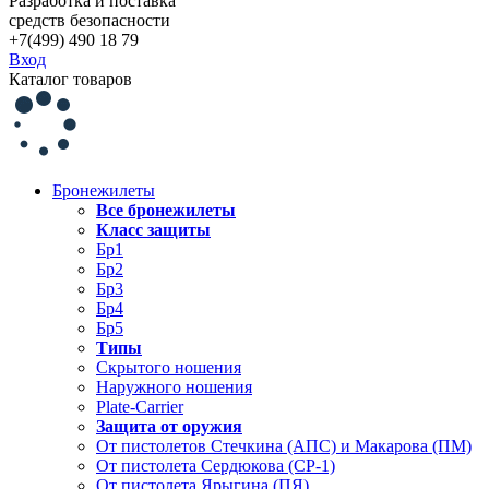
Разработка и поставка
средств безопасности
+7(499) 490 18 79
Вход
Каталог товаров
Бронежилеты
Все бронежилеты
Класс защиты
Бр1
Бр2
Бр3
Бр4
Бр5
Типы
Скрытого ношения
Наружного ношения
Plate-Carrier
Защита от оружия
От пистолетов Стечкина (АПС) и Макарова (ПМ)
От пистолета Сердюкова (СР-1)
От пистолета Ярыгина (ПЯ)