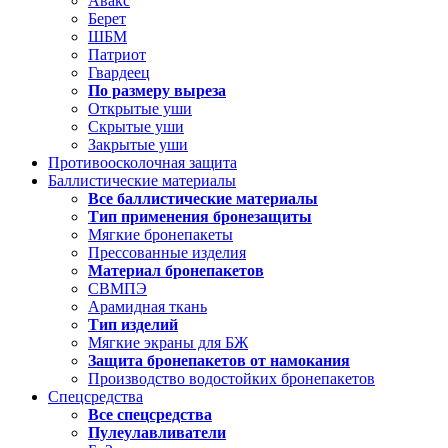
Авакс
Берет
ШБМ
Патриот
Гвардеец
По размеру выреза
Открытые уши
Скрытые уши
Закрытые уши
Противоосколочная защита
Баллистические материалы
Все баллистические материалы
Тип применения бронезащиты
Мягкие бронепакеты
Прессованные изделия
Материал бронепакетов
СВМПЭ
Арамидная ткань
Тип изделий
Мягкие экраны для БЖ
Защита бронепакетов от намокания
Производство водостойких бронепакетов
Спецсредства
Все спецсредства
Пулеулавливатели