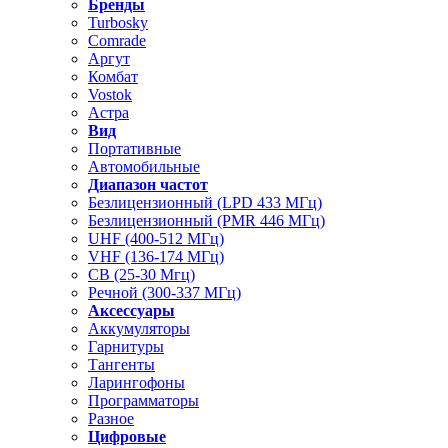
Бренды
Turbosky
Comrade
Аргут
Комбат
Vostok
Астра
Вид
Портативные
Автомобильные
Диапазон частот
Безлицензионный (LPD 433 МГц)
Безлицензионный (PMR 446 МГц)
UHF (400-512 МГц)
VHF (136-174 МГц)
CB (25-30 Мгц)
Речной (300-337 МГц)
Аксессуары
Аккумуляторы
Гарнитуры
Тангенты
Ларингофоны
Программаторы
Разное
Цифровые