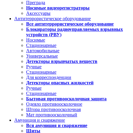
Преграда
Носимые видеорегистраторы
Аксессуары
Антитеррористическое оборудование
Все антитеррористическое оборудование
Блокираторы радиоуправляемых взрывных
устройств (РВУ)
Носимые
Стационарные
Автомобильные
Универсальные
Детекторы взрывчатых веществ
Ручные
Стационарные
Для корреспонденции
Детекторы опасных жидкостей
Ручные
Стационарные
Бытовая противоосколочная защита
Одеяло противоосколочное
Штора противоосколочная
Мат противоосколочный
Амуниция и снаряжение
Вся амуниция и снаряжение
Щиты