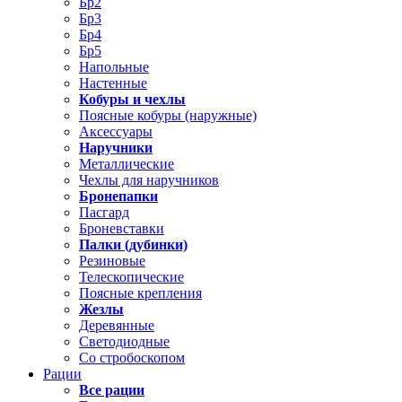
Бр2
Бр3
Бр4
Бр5
Напольные
Настенные
Кобуры и чехлы
Поясные кобуры (наружные)
Аксессуары
Наручники
Металлические
Чехлы для наручников
Бронепапки
Пасгард
Броневставки
Палки (дубинки)
Резиновые
Телескопические
Поясные крепления
Жезлы
Деревянные
Светодиодные
Со стробоскопом
Рации
Все рации